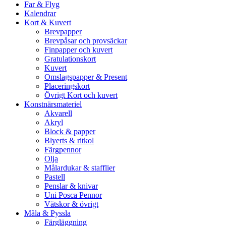
Far & Flyg
Kalendrar
Kort & Kuvert
Brevpapper
Brevpåsar och provsäckar
Finpapper och kuvert
Gratulationskort
Kuvert
Omslagspapper & Present
Placeringskort
Övrigt Kort och kuvert
Konstnärsmateriel
Akvarell
Akryl
Block & papper
Blyerts & ritkol
Färgpennor
Olja
Målardukar & stafflier
Pastell
Penslar & knivar
Uni Posca Pennor
Vätskor & övrigt
Måla & Pyssla
Färgläggning