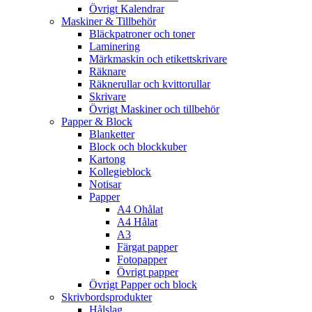
Övrigt Kalendrar
Maskiner & Tillbehör
Bläckpatroner och toner
Laminering
Märkmaskin och etikettskrivare
Räknare
Räknerullar och kvittorullar
Skrivare
Övrigt Maskiner och tillbehör
Papper & Block
Blanketter
Block och blockkuber
Kartong
Kollegieblock
Notisar
Papper
A4 Ohålat
A4 Hålat
A3
Färgat papper
Fotopapper
Övrigt papper
Övrigt Papper och block
Skrivbordsprodukter
Hålslag