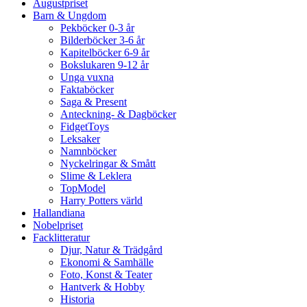
Augustpriset
Barn & Ungdom
Pekböcker 0-3 år
Bilderböcker 3-6 år
Kapitelböcker 6-9 år
Bokslukaren 9-12 år
Unga vuxna
Faktaböcker
Saga & Present
Anteckning- & Dagböcker
FidgetToys
Leksaker
Namnböcker
Nyckelringar & Smått
Slime & Leklera
TopModel
Harry Potters värld
Hallandiana
Nobelpriset
Facklitteratur
Djur, Natur & Trädgård
Ekonomi & Samhälle
Foto, Konst & Teater
Hantverk & Hobby
Historia