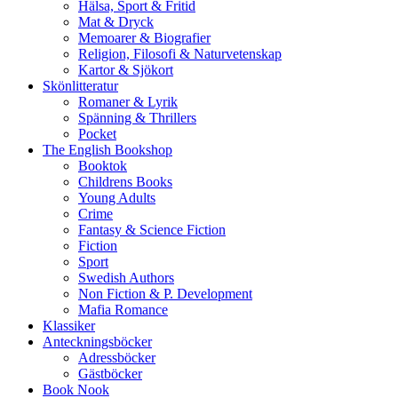
Hälsa, Sport & Fritid
Mat & Dryck
Memoarer & Biografier
Religion, Filosofi & Naturvetenskap
Kartor & Sjökort
Skönlitteratur
Romaner & Lyrik
Spänning & Thrillers
Pocket
The English Bookshop
Booktok
Childrens Books
Young Adults
Crime
Fantasy & Science Fiction
Fiction
Sport
Swedish Authors
Non Fiction & P. Development
Mafia Romance
Klassiker
Anteckningsböcker
Adressböcker
Gästböcker
Book Nook