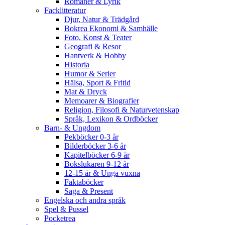
Romaner & Lyrik
Facklitteratur
Djur, Natur & Trädgård
Bokrea Ekonomi & Samhälle
Foto, Konst & Teater
Geografi & Resor
Hantverk & Hobby
Historia
Humor & Serier
Hälsa, Sport & Fritid
Mat & Dryck
Memoarer & Biografier
Religion, Filosofi & Naturvetenskap
Språk, Lexikon & Ordböcker
Barn- & Ungdom
Pekböcker 0-3 år
Bilderböcker 3-6 år
Kapitelböcker 6-9 år
Bokslukaren 9-12 år
12-15 år & Unga vuxna
Faktaböcker
Saga & Present
Engelska och andra språk
Spel & Pussel
Pocketrea