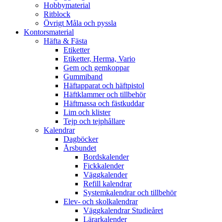
Hobbymaterial
Ritblock
Övrigt Måla och pyssla
Kontorsmaterial
Häfta & Fästa
Etiketter
Etiketter, Herma, Vario
Gem och gemkoppar
Gummiband
Häftapparat och häftpistol
Häftklammer och tillbehör
Häftmassa och fästkuddar
Lim och klister
Tejp och tejphållare
Kalendrar
Dagböcker
Årsbundet
Bordskalender
Fickkalender
Väggkalender
Refill kalendrar
Systemkalendrar och tillbehör
Elev- och skolkalendrar
Väggkalendrar Studieåret
Lärarkalender