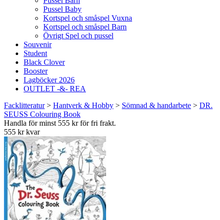
Pussel Barn
Pussel Baby
Kortspel och småspel Vuxna
Kortspel och småspel Barn
Övrigt Spel och pussel
Souvenir
Student
Black Clover
Booster
Lagböcker 2026
OUTLET -&- REA
Facklitteratur
>
Hantverk & Hobby
>
Sömnad & handarbete
>
DR.
SEUSS Colouring Book
Handla för minst 555 kr för fri frakt.
555 kr kvar