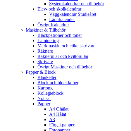
Systemkalendrar och tillbehör
Elev- och skolkalendrar
Väggkalendrar Studieåret
Lärarkalender
Övrigt Kalendrar
Maskiner & Tillbehör
Bläckpatroner och toner
Laminering
Märkmaskin och etikettskrivare
Räknare
Räknerullar och kvittorullar
Skrivare
Övrigt Maskiner och tillbehör
Papper & Block
Blanketter
Block och blockkuber
Kartong
Kollegieblock
Notisar
Papper
A4 Ohålat
A4 Hålat
A3
Färgat papper
Fotopapper