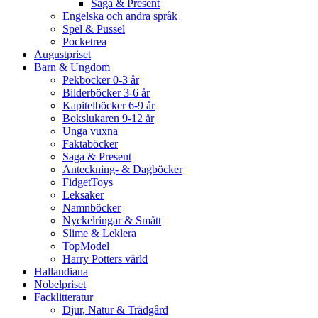
Saga & Present
Engelska och andra språk
Spel & Pussel
Pocketrea
Augustpriset
Barn & Ungdom
Pekböcker 0-3 år
Bilderböcker 3-6 år
Kapitelböcker 6-9 år
Bokslukaren 9-12 år
Unga vuxna
Faktaböcker
Saga & Present
Anteckning- & Dagböcker
FidgetToys
Leksaker
Namnböcker
Nyckelringar & Smått
Slime & Leklera
TopModel
Harry Potters värld
Hallandiana
Nobelpriset
Facklitteratur
Djur, Natur & Trädgård