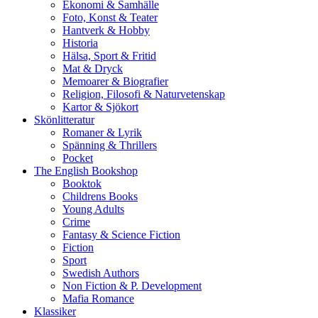
Ekonomi & Samhälle
Foto, Konst & Teater
Hantverk & Hobby
Historia
Hälsa, Sport & Fritid
Mat & Dryck
Memoarer & Biografier
Religion, Filosofi & Naturvetenskap
Kartor & Sjökort
Skönlitteratur
Romaner & Lyrik
Spänning & Thrillers
Pocket
The English Bookshop
Booktok
Childrens Books
Young Adults
Crime
Fantasy & Science Fiction
Fiction
Sport
Swedish Authors
Non Fiction & P. Development
Mafia Romance
Klassiker