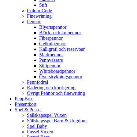
Stift
Colour Code
Finewritning
Pennor
Blyertspennor
Bläck- och kulpennor
Fiberpennor
Gelkulpennor
Kalligrafi och reservoar
Märkpennor
Pennvässare
Stiftpennor
Whiteboardpennor
Överstrykningspennor
Pennfodral
Radering och korrigering
Övrigt Pennor och finewriting
PeppBox
Presentkort
Spel & Pussel
Sällskapsspel Vuxen
Sällskapsspel Barn & Ungdom
Spel Baby
Pussel Vuxen