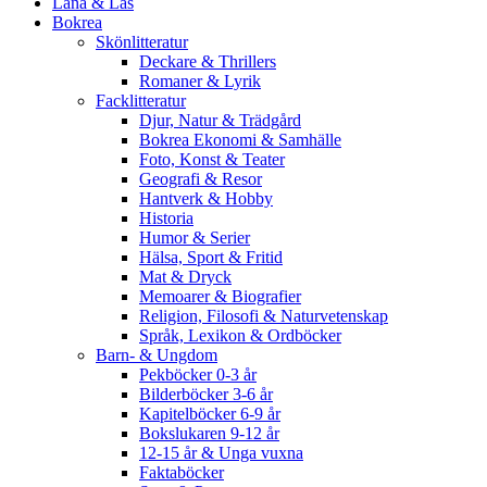
Låna & Läs
Bokrea
Skönlitteratur
Deckare & Thrillers
Romaner & Lyrik
Facklitteratur
Djur, Natur & Trädgård
Bokrea Ekonomi & Samhälle
Foto, Konst & Teater
Geografi & Resor
Hantverk & Hobby
Historia
Humor & Serier
Hälsa, Sport & Fritid
Mat & Dryck
Memoarer & Biografier
Religion, Filosofi & Naturvetenskap
Språk, Lexikon & Ordböcker
Barn- & Ungdom
Pekböcker 0-3 år
Bilderböcker 3-6 år
Kapitelböcker 6-9 år
Bokslukaren 9-12 år
12-15 år & Unga vuxna
Faktaböcker