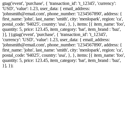
gtag('event', 'purchase', { 'transaction_id': 't_12345', 'currency':
'USD', 'value': 1.23, user_data: { email_address:
'johnsmith@email.com', phone_number: '1234567890', address: {
first_name: 'john', last_name: 'smith', city: 'menlopark', region: 'ca',
postal_code: '94025', country: 'usa', }, }, items: [{ item_name: 'foo',
quantity: 5, price: 123.45, item_category: 'bar', item_brand : 'baz',
}], });
gtag('event', 'purchase', { 'transaction_id': 't_12345',
'currency': 'USD', 'value': 1.23, user_data: { email_address:
'johnsmith@email.com', phone_number: '1234567890', address: {
first_name: 'john', last_name: 'smith', city: 'menlopark', region: 'ca',
postal_code: '94025', country: 'usa', }, }, items: [{ item_name: 'foo',
quantity: 5, price: 123.45, item_category: 'bar', item_brand : 'baz',
}], });