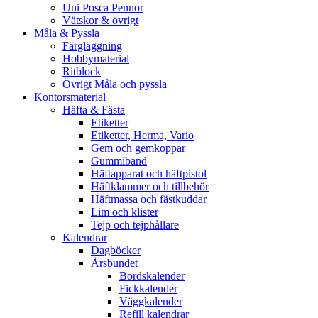
Uni Posca Pennor
Vätskor & övrigt
Måla & Pyssla
Färgläggning
Hobbymaterial
Ritblock
Övrigt Måla och pyssla
Kontorsmaterial
Häfta & Fästa
Etiketter
Etiketter, Herma, Vario
Gem och gemkoppar
Gummiband
Häftapparat och häftpistol
Häftklammer och tillbehör
Häftmassa och fästkuddar
Lim och klister
Tejp och tejphållare
Kalendrar
Dagböcker
Årsbundet
Bordskalender
Fickkalender
Väggkalender
Refill kalendrar