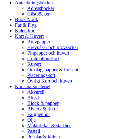
Anteckningsböcker
Adressböcker
Gästböcker
Book Nook
Far & Flyg
Kalendrar
Kort & Kuvert
Brevpapper
Brevpåsar och provsäckar
Finpapper och kuvert
Gratulationskort
Kuvert
Omslagspapper & Present
Placeringskort
Övrigt Kort och kuvert
Konstnärsmateriel
Akvarell
Akryl
Block & papper
Blyerts & ritkol
Färgpennor
Olja
Målardukar & stafflier
Pastell
Penslar & knivar