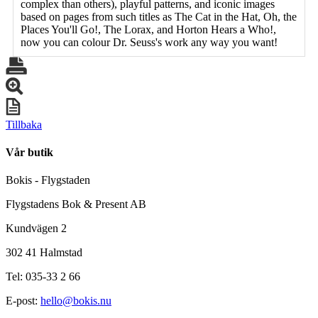
complex than others), playful patterns, and iconic images
based on pages from such titles as The Cat in the Hat, Oh, the
Places You'll Go!, The Lorax, and Horton Hears a Who!,
now you can colour Dr. Seuss's work any way you want!
Tillbaka
Vår butik
Bokis - Flygstaden
Flygstadens Bok & Present AB
Kundvägen 2
302 41 Halmstad
Tel: 035-33 2 66
E-post:
hello@bokis.nu