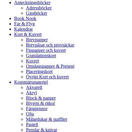
Anteckningsböcker
Adressböcker
Gästböcker
Book Nook
Far & Flyg
Kalendrar
Kort & Kuvert
Brevpapper
Brevpåsar och provsäckar
Finpapper och kuvert
Gratulationskort
Kuvert
Omslagspapper & Present
Placeringskort
Övrigt Kort och kuvert
Konstnärsmateriel
Akvarell
Akryl
Block & papper
Blyerts & ritkol
Färgpennor
Olja
Målardukar & stafflier
Pastell
Penslar & knivar