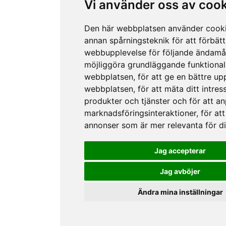
Vi använder oss av coo
Den här webbplatsen använder cook
annan spårningsteknik för att förbätt
webbupplevelse för följande ändamå
möjliggöra grundläggande funktional
webbplatsen
,
för att ge en bättre up
webbplatsen
,
för att mäta ditt intres
produkter och tjänster och för att a
marknadsföringsinteraktioner
,
för att
annonser som är mer relevanta för d
Jag accepterar
Jag avböjer
Ändra mina inställningar