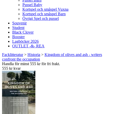
Pussel Barn
Pussel Baby
Kortspel och småspel Vuxna
Kortspel och småspel Barn
Övrigt Spel och pussel
Souvenir
Student
Black Clover
Booster
Lagböcker 2026
OUTLET -&- REA
Facklitteratur
>
Historia
>
Kingdom of olives and ash - writers
confront the occupation
Handla för minst 555 kr för fri frakt.
555 kr kvar