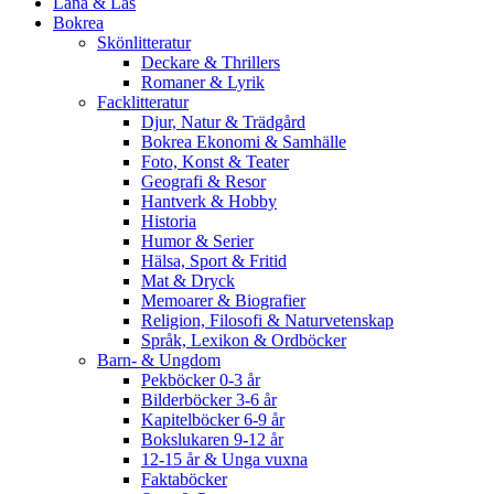
Låna & Läs
Bokrea
Skönlitteratur
Deckare & Thrillers
Romaner & Lyrik
Facklitteratur
Djur, Natur & Trädgård
Bokrea Ekonomi & Samhälle
Foto, Konst & Teater
Geografi & Resor
Hantverk & Hobby
Historia
Humor & Serier
Hälsa, Sport & Fritid
Mat & Dryck
Memoarer & Biografier
Religion, Filosofi & Naturvetenskap
Språk, Lexikon & Ordböcker
Barn- & Ungdom
Pekböcker 0-3 år
Bilderböcker 3-6 år
Kapitelböcker 6-9 år
Bokslukaren 9-12 år
12-15 år & Unga vuxna
Faktaböcker