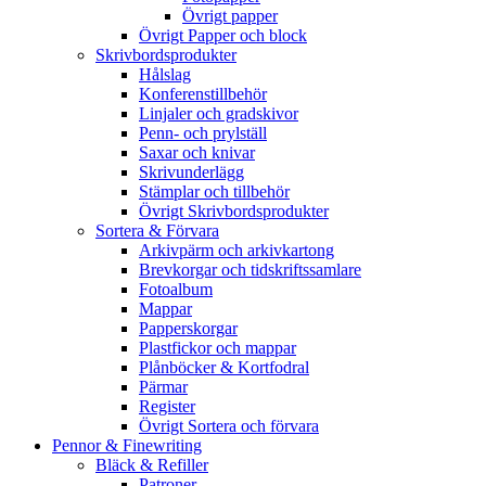
Övrigt papper
Övrigt Papper och block
Skrivbordsprodukter
Hålslag
Konferenstillbehör
Linjaler och gradskivor
Penn- och prylställ
Saxar och knivar
Skrivunderlägg
Stämplar och tillbehör
Övrigt Skrivbordsprodukter
Sortera & Förvara
Arkivpärm och arkivkartong
Brevkorgar och tidskriftssamlare
Fotoalbum
Mappar
Papperskorgar
Plastfickor och mappar
Plånböcker & Kortfodral
Pärmar
Register
Övrigt Sortera och förvara
Pennor & Finewriting
Bläck & Refiller
Patroner