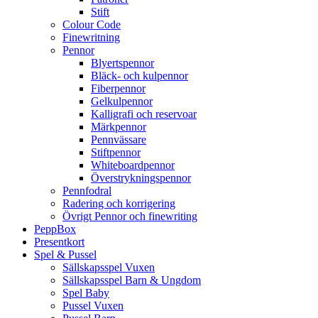
Stift
Colour Code
Finewritning
Pennor
Blyertspennor
Bläck- och kulpennor
Fiberpennor
Gelkulpennor
Kalligrafi och reservoar
Märkpennor
Pennvässare
Stiftpennor
Whiteboardpennor
Överstrykningspennor
Pennfodral
Radering och korrigering
Övrigt Pennor och finewriting
PeppBox
Presentkort
Spel & Pussel
Sällskapsspel Vuxen
Sällskapsspel Barn & Ungdom
Spel Baby
Pussel Vuxen