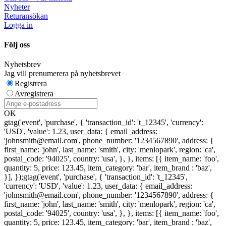
Nyheter
Returansökan
Logga in
Följ oss
Nyhetsbrev
Jag vill prenumerera på nyhetsbrevet
Registrera
Avregistrera
OK
gtag('event', 'purchase', { 'transaction_id': 't_12345', 'currency':
'USD', 'value': 1.23, user_data: { email_address:
'johnsmith@email.com', phone_number: '1234567890', address: {
first_name: 'john', last_name: 'smith', city: 'menlopark', region: 'ca',
postal_code: '94025', country: 'usa', }, }, items: [{ item_name: 'foo',
quantity: 5, price: 123.45, item_category: 'bar', item_brand : 'baz',
}], });
gtag('event', 'purchase', { 'transaction_id': 't_12345',
'currency': 'USD', 'value': 1.23, user_data: { email_address:
'johnsmith@email.com', phone_number: '1234567890', address: {
first_name: 'john', last_name: 'smith', city: 'menlopark', region: 'ca',
postal_code: '94025', country: 'usa', }, }, items: [{ item_name: 'foo',
quantity: 5, price: 123.45, item_category: 'bar', item_brand : 'baz',