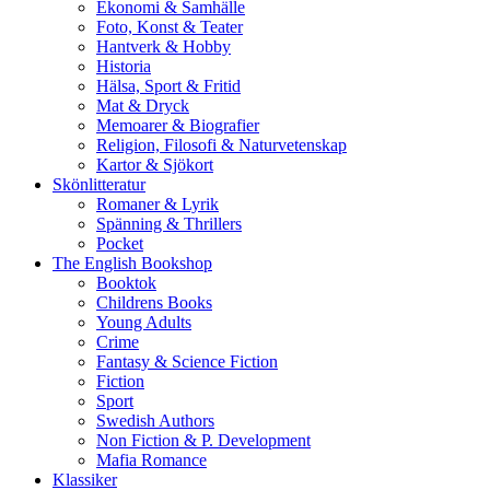
Ekonomi & Samhälle
Foto, Konst & Teater
Hantverk & Hobby
Historia
Hälsa, Sport & Fritid
Mat & Dryck
Memoarer & Biografier
Religion, Filosofi & Naturvetenskap
Kartor & Sjökort
Skönlitteratur
Romaner & Lyrik
Spänning & Thrillers
Pocket
The English Bookshop
Booktok
Childrens Books
Young Adults
Crime
Fantasy & Science Fiction
Fiction
Sport
Swedish Authors
Non Fiction & P. Development
Mafia Romance
Klassiker