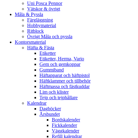
Uni Posca Pennor
Vätskor & övrigt
Måla & Pyssla
Färgläggning
Hobbymaterial
Ritblock
Övrigt Måla och pyssla
Kontorsmaterial
Häfta & Fästa
Etiketter
Etiketter, Herma, Vario
Gem och gemkoppar
Gummiband
Häftapparat och häftpistol
Häftklammer och tillbehör
Häftmassa och fästkuddar
Lim och klister
Tejp och tejphållare
Kalendrar
Dagböcker
Årsbundet
Bordskalender
Fickkalender
Väggkalender
Refill kalendrar