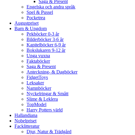
Saga & Present
Engelska och andra språk
Spel & Pussel
Pocketrea
Augustpriset
Barn & Ungdom
Pekböcker 0-3 år
Bilderböcker 3-6 år
Kapitelböcker 6-9 år
Bokslukaren 9-12 år
Unga vuxna
Faktaböcker
Saga & Present
Anteckning- & Dagböcker
FidgetToys
Leksaker
Namnböcker
Nyckelringar & Smått
Slime & Leklera
TopModel
Harry Potters värld
Hallandiana
Nobelpriset
Facklitteratur
Djur, Natur & Trädgård