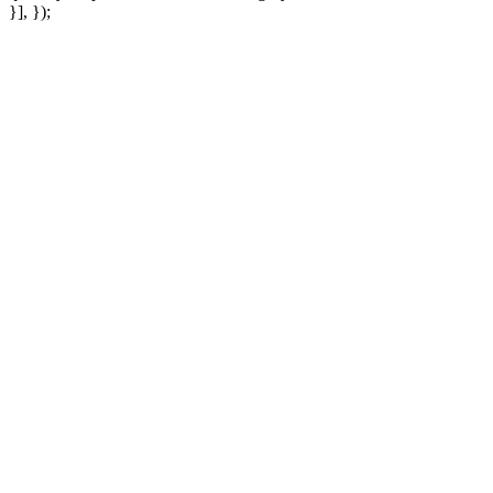
}], });