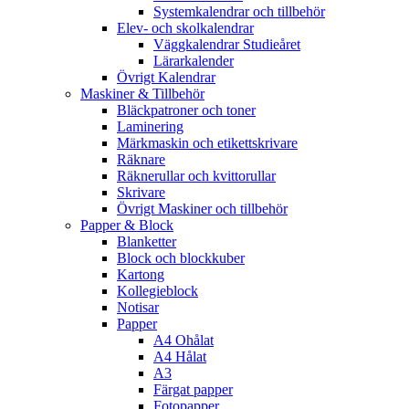
Systemkalendrar och tillbehör
Elev- och skolkalendrar
Väggkalendrar Studieåret
Lärarkalender
Övrigt Kalendrar
Maskiner & Tillbehör
Bläckpatroner och toner
Laminering
Märkmaskin och etikettskrivare
Räknare
Räknerullar och kvittorullar
Skrivare
Övrigt Maskiner och tillbehör
Papper & Block
Blanketter
Block och blockkuber
Kartong
Kollegieblock
Notisar
Papper
A4 Ohålat
A4 Hålat
A3
Färgat papper
Fotopapper