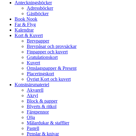
Anteckningsböcker
Adressböcker
Gästböcker
Book Nook
Far & Flyg
Kalendrar
Kort & Kuvert
Brevpapper
Brevpåsar och provsäckar
Finpapper och kuvert
Gratulationskort
Kuvert
Omslagspapper & Present
Placeringskort
Övrigt Kort och kuvert
Konstnärsmateriel
Akvarell
Akryl
Block & papper
Blyerts & ritkol
Färgpennor
Olja
Målardukar & stafflier
Pastell
Penslar & knivar