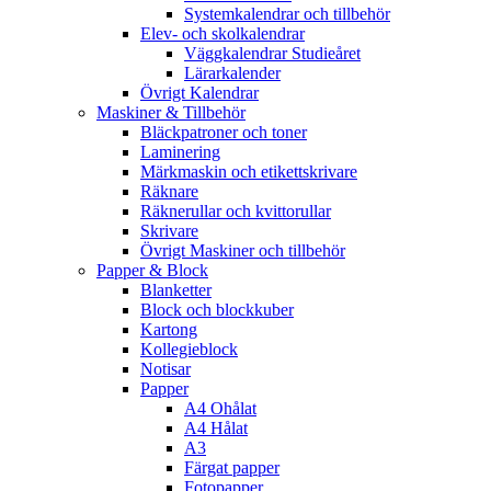
Systemkalendrar och tillbehör
Elev- och skolkalendrar
Väggkalendrar Studieåret
Lärarkalender
Övrigt Kalendrar
Maskiner & Tillbehör
Bläckpatroner och toner
Laminering
Märkmaskin och etikettskrivare
Räknare
Räknerullar och kvittorullar
Skrivare
Övrigt Maskiner och tillbehör
Papper & Block
Blanketter
Block och blockkuber
Kartong
Kollegieblock
Notisar
Papper
A4 Ohålat
A4 Hålat
A3
Färgat papper
Fotopapper