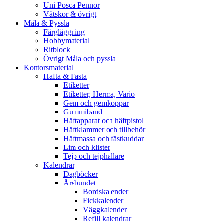
Uni Posca Pennor
Vätskor & övrigt
Måla & Pyssla
Färgläggning
Hobbymaterial
Ritblock
Övrigt Måla och pyssla
Kontorsmaterial
Häfta & Fästa
Etiketter
Etiketter, Herma, Vario
Gem och gemkoppar
Gummiband
Häftapparat och häftpistol
Häftklammer och tillbehör
Häftmassa och fästkuddar
Lim och klister
Tejp och tejphållare
Kalendrar
Dagböcker
Årsbundet
Bordskalender
Fickkalender
Väggkalender
Refill kalendrar