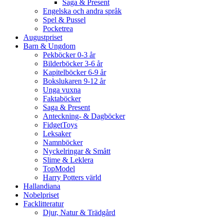
Saga & Present
Engelska och andra språk
Spel & Pussel
Pocketrea
Augustpriset
Barn & Ungdom
Pekböcker 0-3 år
Bilderböcker 3-6 år
Kapitelböcker 6-9 år
Bokslukaren 9-12 år
Unga vuxna
Faktaböcker
Saga & Present
Anteckning- & Dagböcker
FidgetToys
Leksaker
Namnböcker
Nyckelringar & Smått
Slime & Leklera
TopModel
Harry Potters värld
Hallandiana
Nobelpriset
Facklitteratur
Djur, Natur & Trädgård