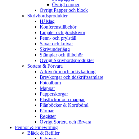
Övrigt papper
Övrigt Papper och block
Skrivbordsprodukter
Hålslag
Konferenstillbehör
Linjaler och gradskivor
Penn- och prylställ
Saxar och knivar
Skrivunderlägg
Stämplar och tillbehör
Övrigt Skrivbordsprodukter
Sortera & Förvara
Arkivpärm och arkivkartong
Brevkorgar och tidskriftssamlare
Fotoalbum
Mappar
Papperskorgar
Plastfickor och mappar
Plånböcker & Kortfodral
Pärmar
Register
Övrigt Sortera och förvara
Pennor & Finewriting
Bläck & Refiller
Patroner