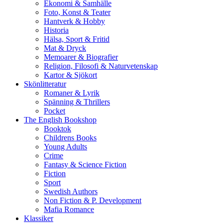
Ekonomi & Samhälle
Foto, Konst & Teater
Hantverk & Hobby
Historia
Hälsa, Sport & Fritid
Mat & Dryck
Memoarer & Biografier
Religion, Filosofi & Naturvetenskap
Kartor & Sjökort
Skönlitteratur
Romaner & Lyrik
Spänning & Thrillers
Pocket
The English Bookshop
Booktok
Childrens Books
Young Adults
Crime
Fantasy & Science Fiction
Fiction
Sport
Swedish Authors
Non Fiction & P. Development
Mafia Romance
Klassiker