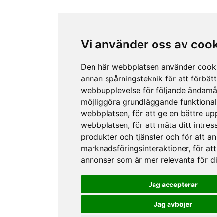
Vi använder oss av coo
Den här webbplatsen använder cook
annan spårningsteknik för att förbätt
webbupplevelse för följande ändamå
möjliggöra grundläggande funktional
webbplatsen
,
för att ge en bättre up
webbplatsen
,
för att mäta ditt intres
produkter och tjänster och för att a
marknadsföringsinteraktioner
,
för att
annonser som är mer relevanta för d
Jag accepterar
Jag avböjer