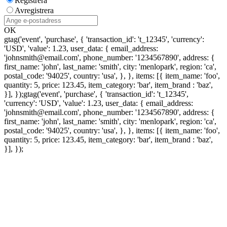
Registrera
Avregistrera
OK
gtag('event', 'purchase', { 'transaction_id': 't_12345', 'currency':
'USD', 'value': 1.23, user_data: { email_address:
'johnsmith@email.com', phone_number: '1234567890', address: {
first_name: 'john', last_name: 'smith', city: 'menlopark', region: 'ca',
postal_code: '94025', country: 'usa', }, }, items: [{ item_name: 'foo',
quantity: 5, price: 123.45, item_category: 'bar', item_brand : 'baz',
}], });
gtag('event', 'purchase', { 'transaction_id': 't_12345',
'currency': 'USD', 'value': 1.23, user_data: { email_address:
'johnsmith@email.com', phone_number: '1234567890', address: {
first_name: 'john', last_name: 'smith', city: 'menlopark', region: 'ca',
postal_code: '94025', country: 'usa', }, }, items: [{ item_name: 'foo',
quantity: 5, price: 123.45, item_category: 'bar', item_brand : 'baz',
}], });