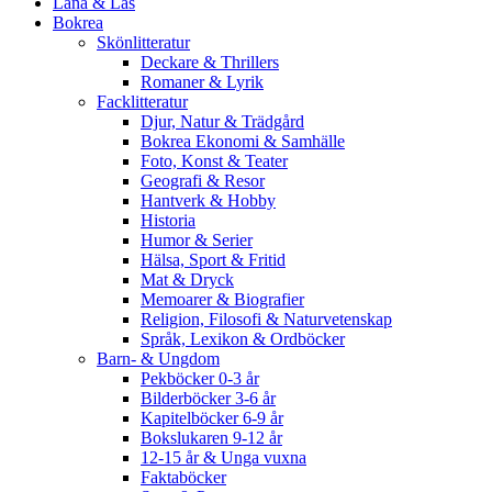
Låna & Läs
Bokrea
Skönlitteratur
Deckare & Thrillers
Romaner & Lyrik
Facklitteratur
Djur, Natur & Trädgård
Bokrea Ekonomi & Samhälle
Foto, Konst & Teater
Geografi & Resor
Hantverk & Hobby
Historia
Humor & Serier
Hälsa, Sport & Fritid
Mat & Dryck
Memoarer & Biografier
Religion, Filosofi & Naturvetenskap
Språk, Lexikon & Ordböcker
Barn- & Ungdom
Pekböcker 0-3 år
Bilderböcker 3-6 år
Kapitelböcker 6-9 år
Bokslukaren 9-12 år
12-15 år & Unga vuxna
Faktaböcker