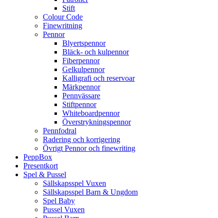
Stift
Colour Code
Finewritning
Pennor
Blyertspennor
Bläck- och kulpennor
Fiberpennor
Gelkulpennor
Kalligrafi och reservoar
Märkpennor
Pennvässare
Stiftpennor
Whiteboardpennor
Överstrykningspennor
Pennfodral
Radering och korrigering
Övrigt Pennor och finewriting
PeppBox
Presentkort
Spel & Pussel
Sällskapsspel Vuxen
Sällskapsspel Barn & Ungdom
Spel Baby
Pussel Vuxen