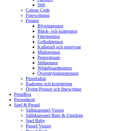
Stift
Colour Code
Finewritning
Pennor
Blyertspennor
Bläck- och kulpennor
Fiberpennor
Gelkulpennor
Kalligrafi och reservoar
Märkpennor
Pennvässare
Stiftpennor
Whiteboardpennor
Överstrykningspennor
Pennfodral
Radering och korrigering
Övrigt Pennor och finewriting
PeppBox
Presentkort
Spel & Pussel
Sällskapsspel Vuxen
Sällskapsspel Barn & Ungdom
Spel Baby
Pussel Vuxen