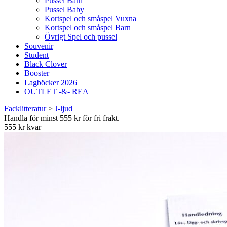
Pussel Barn
Pussel Baby
Kortspel och småspel Vuxna
Kortspel och småspel Barn
Övrigt Spel och pussel
Souvenir
Student
Black Clover
Booster
Lagböcker 2026
OUTLET -&- REA
Facklitteratur
>
J-ljud
Handla för minst 555 kr för fri frakt.
555 kr kvar