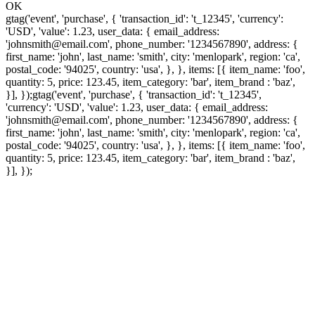
OK
gtag('event', 'purchase', { 'transaction_id': 't_12345', 'currency':
'USD', 'value': 1.23, user_data: { email_address:
'johnsmith@email.com', phone_number: '1234567890', address: {
first_name: 'john', last_name: 'smith', city: 'menlopark', region: 'ca',
postal_code: '94025', country: 'usa', }, }, items: [{ item_name: 'foo',
quantity: 5, price: 123.45, item_category: 'bar', item_brand : 'baz',
}], });
gtag('event', 'purchase', { 'transaction_id': 't_12345',
'currency': 'USD', 'value': 1.23, user_data: { email_address:
'johnsmith@email.com', phone_number: '1234567890', address: {
first_name: 'john', last_name: 'smith', city: 'menlopark', region: 'ca',
postal_code: '94025', country: 'usa', }, }, items: [{ item_name: 'foo',
quantity: 5, price: 123.45, item_category: 'bar', item_brand : 'baz',
}], });