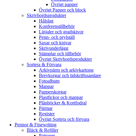
Övrigt papper
Övrigt Papper och block
Skrivbordsprodukter
Hålslag
Konferenstillbehör
Linjaler och gradskivor
Penn- och prylställ
Saxar och knivar
Skrivunderlägg
Stämplar och tillbehör
Övrigt Skrivbordsprodukter
Sortera & Förvara
Arkivpärm och arkivkartong
Brevkorgar och tidskriftssamlare
Fotoalbum
Mappar
Papperskorgar
Plastfickor och mappar
Plånböcker & Kortfodral
Pärmar
Register
Övrigt Sortera och förvara
Pennor & Finewriting
Bläck & Refiller
Patroner