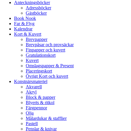
Anteckningsböcker
Adressböcker
Gästböcker
Book Nook
Far & Flyg
Kalendrar
Kort & Kuvert
Brevpapper
Brevpåsar och provsäckar
Finpapper och kuvert
Gratulationskort
Kuvert
Omslagspapper & Present
Placeringskort
Övrigt Kort och kuvert
Konstnärsmateriel
Akvarell
Akryl
Block & papper
Blyerts & ritkol
Färgpennor
Olja
Målardukar & stafflier
Pastell
Penslar & knivar