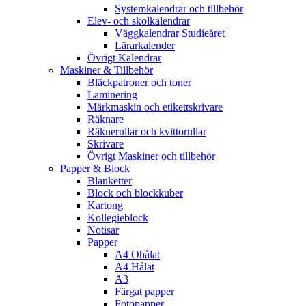
Systemkalendrar och tillbehör
Elev- och skolkalendrar
Väggkalendrar Studieåret
Lärarkalender
Övrigt Kalendrar
Maskiner & Tillbehör
Bläckpatroner och toner
Laminering
Märkmaskin och etikettskrivare
Räknare
Räknerullar och kvittorullar
Skrivare
Övrigt Maskiner och tillbehör
Papper & Block
Blanketter
Block och blockkuber
Kartong
Kollegieblock
Notisar
Papper
A4 Ohålat
A4 Hålat
A3
Färgat papper
Fotopapper