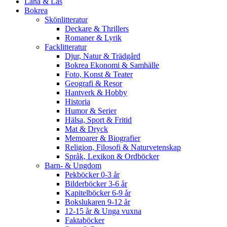
Låna & Läs
Bokrea
Skönlitteratur
Deckare & Thrillers
Romaner & Lyrik
Facklitteratur
Djur, Natur & Trädgård
Bokrea Ekonomi & Samhälle
Foto, Konst & Teater
Geografi & Resor
Hantverk & Hobby
Historia
Humor & Serier
Hälsa, Sport & Fritid
Mat & Dryck
Memoarer & Biografier
Religion, Filosofi & Naturvetenskap
Språk, Lexikon & Ordböcker
Barn- & Ungdom
Pekböcker 0-3 år
Bilderböcker 3-6 år
Kapitelböcker 6-9 år
Bokslukaren 9-12 år
12-15 år & Unga vuxna
Faktaböcker