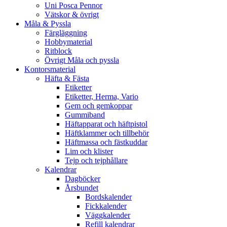
Uni Posca Pennor
Vätskor & övrigt
Måla & Pyssla
Färgläggning
Hobbymaterial
Ritblock
Övrigt Måla och pyssla
Kontorsmaterial
Häfta & Fästa
Etiketter
Etiketter, Herma, Vario
Gem och gemkoppar
Gummiband
Häftapparat och häftpistol
Häftklammer och tillbehör
Häftmassa och fästkuddar
Lim och klister
Tejp och tejphållare
Kalendrar
Dagböcker
Årsbundet
Bordskalender
Fickkalender
Väggkalender
Refill kalendrar