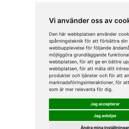
Vi använder oss av coo
Den här webbplatsen använder cook
spårningsteknik för att förbättra din
webbupplevelse för följande ändamå
möjliggöra grundläggande funktional
webbplatsen
,
för att ge en bättre u
webbplatsen
,
för att mäta ditt intres
produkter och tjänster och för att a
marknadsföringsinteraktioner
,
för at
som är mer relevanta för dig
.
Jag accepterar
Jag avböjer
Ändra mina inställninga