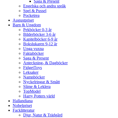
Saga & Present
Engelska och andra språk
Spel & Pussel
Pocketrea
Augustpriset
Barn & Ungdom
Pekböcker 0-3 år
Bilderböcker 3-6 år
Kapitelböcker 6-9 år
Bokslukaren 9-12 år
Unga vuxna
Faktaböcker
Saga & Present
Anteckning- & Dagböcker
FidgetToys
Leksaker
Namnböcker
Nyckelringar & Smått
Slime & Leklera
TopModel
Harry Potters värld
Hallandiana
Nobelpriset
Facklitteratur
Djur, Natur & Trädgård