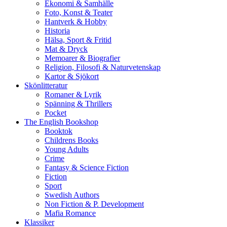
Ekonomi & Samhälle
Foto, Konst & Teater
Hantverk & Hobby
Historia
Hälsa, Sport & Fritid
Mat & Dryck
Memoarer & Biografier
Religion, Filosofi & Naturvetenskap
Kartor & Sjökort
Skönlitteratur
Romaner & Lyrik
Spänning & Thrillers
Pocket
The English Bookshop
Booktok
Childrens Books
Young Adults
Crime
Fantasy & Science Fiction
Fiction
Sport
Swedish Authors
Non Fiction & P. Development
Mafia Romance
Klassiker