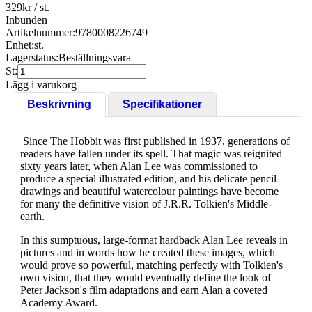
329
kr
/ st.
Inbunden
Artikelnummer:
9780008226749
Enhet:
st.
Lagerstatus:
Beställningsvara
St:
Lägg i varukorg
Beskrivning
Specifikationer
Since The Hobbit was first published in 1937, generations of
readers have fallen under its spell. That magic was reignited
sixty years later, when Alan Lee was commissioned to
produce a special illustrated edition, and his delicate pencil
drawings and beautiful watercolour paintings have become
for many the definitive vision of J.R.R. Tolkien's Middle-
earth.
In this sumptuous, large-format hardback Alan Lee reveals in
pictures and in words how he created these images, which
would prove so powerful, matching perfectly with Tolkien's
own vision, that they would eventually define the look of
Peter Jackson's film adaptations and earn Alan a coveted
Academy Award.