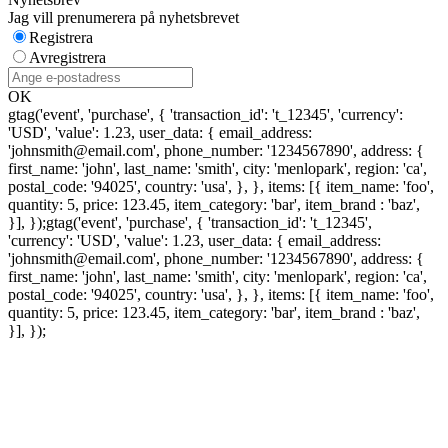
Jag vill prenumerera på nyhetsbrevet
Registrera
Avregistrera
OK
gtag('event', 'purchase', { 'transaction_id': 't_12345', 'currency':
'USD', 'value': 1.23, user_data: { email_address:
'johnsmith@email.com', phone_number: '1234567890', address: {
first_name: 'john', last_name: 'smith', city: 'menlopark', region: 'ca',
postal_code: '94025', country: 'usa', }, }, items: [{ item_name: 'foo',
quantity: 5, price: 123.45, item_category: 'bar', item_brand : 'baz',
}], });
gtag('event', 'purchase', { 'transaction_id': 't_12345',
'currency': 'USD', 'value': 1.23, user_data: { email_address:
'johnsmith@email.com', phone_number: '1234567890', address: {
first_name: 'john', last_name: 'smith', city: 'menlopark', region: 'ca',
postal_code: '94025', country: 'usa', }, }, items: [{ item_name: 'foo',
quantity: 5, price: 123.45, item_category: 'bar', item_brand : 'baz',
}], });