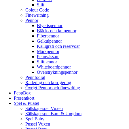
Stift
Colour Code
Finewritning
Pennor
Blyertspennor
Bläck- och kulpennor
Fiberpennor
Gelkulpennor
Kalligrafi och reservoar
Märkpennor
Pennvässare
Stiftpennor
Whiteboardpennor
Överstrykningspennor
Pennfodral
Radering och korrigering
Övrigt Pennor och finewriting
PeppBox
Presentkort
Spel & Pussel
Sällskapsspel Vuxen
Sällskapsspel Barn & Ungdom
Spel Baby
Pussel Vuxen