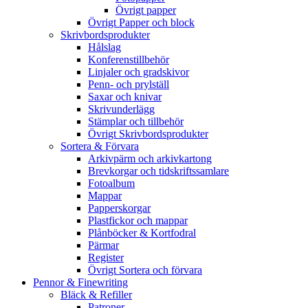
Övrigt papper
Övrigt Papper och block
Skrivbordsprodukter
Hålslag
Konferenstillbehör
Linjaler och gradskivor
Penn- och prylställ
Saxar och knivar
Skrivunderlägg
Stämplar och tillbehör
Övrigt Skrivbordsprodukter
Sortera & Förvara
Arkivpärm och arkivkartong
Brevkorgar och tidskriftssamlare
Fotoalbum
Mappar
Papperskorgar
Plastfickor och mappar
Plånböcker & Kortfodral
Pärmar
Register
Övrigt Sortera och förvara
Pennor & Finewriting
Bläck & Refiller
Patroner