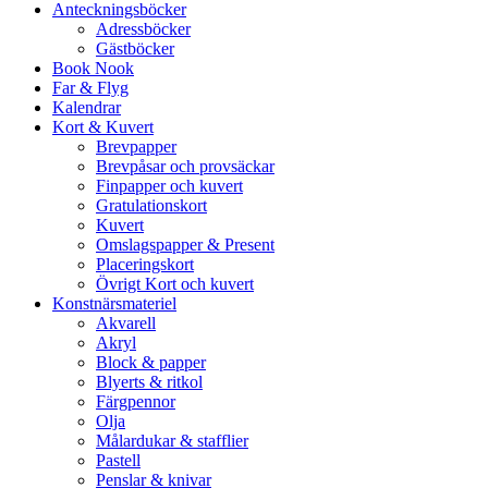
Anteckningsböcker
Adressböcker
Gästböcker
Book Nook
Far & Flyg
Kalendrar
Kort & Kuvert
Brevpapper
Brevpåsar och provsäckar
Finpapper och kuvert
Gratulationskort
Kuvert
Omslagspapper & Present
Placeringskort
Övrigt Kort och kuvert
Konstnärsmateriel
Akvarell
Akryl
Block & papper
Blyerts & ritkol
Färgpennor
Olja
Målardukar & stafflier
Pastell
Penslar & knivar