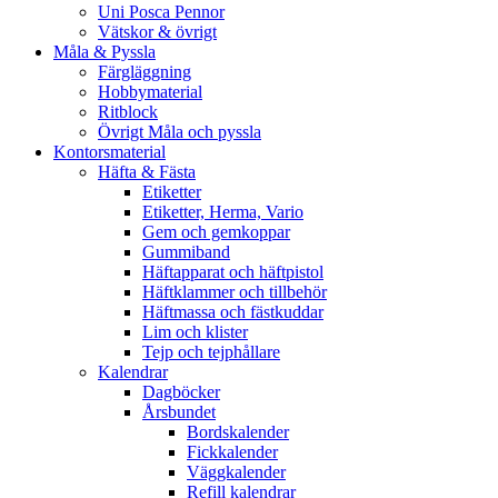
Uni Posca Pennor
Vätskor & övrigt
Måla & Pyssla
Färgläggning
Hobbymaterial
Ritblock
Övrigt Måla och pyssla
Kontorsmaterial
Häfta & Fästa
Etiketter
Etiketter, Herma, Vario
Gem och gemkoppar
Gummiband
Häftapparat och häftpistol
Häftklammer och tillbehör
Häftmassa och fästkuddar
Lim och klister
Tejp och tejphållare
Kalendrar
Dagböcker
Årsbundet
Bordskalender
Fickkalender
Väggkalender
Refill kalendrar