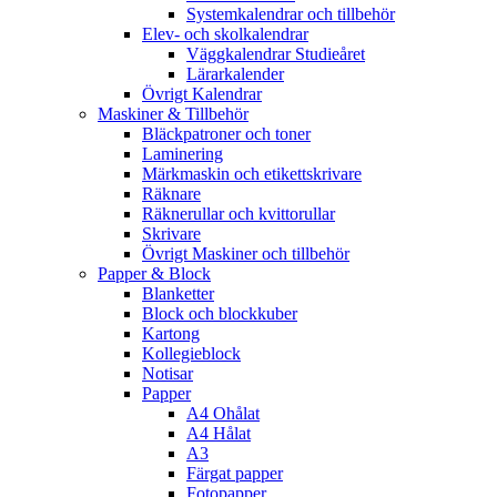
Systemkalendrar och tillbehör
Elev- och skolkalendrar
Väggkalendrar Studieåret
Lärarkalender
Övrigt Kalendrar
Maskiner & Tillbehör
Bläckpatroner och toner
Laminering
Märkmaskin och etikettskrivare
Räknare
Räknerullar och kvittorullar
Skrivare
Övrigt Maskiner och tillbehör
Papper & Block
Blanketter
Block och blockkuber
Kartong
Kollegieblock
Notisar
Papper
A4 Ohålat
A4 Hålat
A3
Färgat papper
Fotopapper