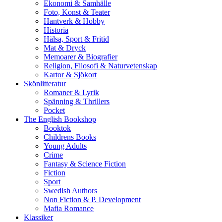
Ekonomi & Samhälle
Foto, Konst & Teater
Hantverk & Hobby
Historia
Hälsa, Sport & Fritid
Mat & Dryck
Memoarer & Biografier
Religion, Filosofi & Naturvetenskap
Kartor & Sjökort
Skönlitteratur
Romaner & Lyrik
Spänning & Thrillers
Pocket
The English Bookshop
Booktok
Childrens Books
Young Adults
Crime
Fantasy & Science Fiction
Fiction
Sport
Swedish Authors
Non Fiction & P. Development
Mafia Romance
Klassiker