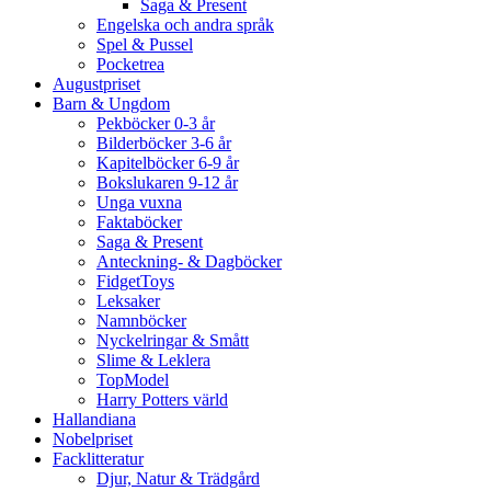
Saga & Present
Engelska och andra språk
Spel & Pussel
Pocketrea
Augustpriset
Barn & Ungdom
Pekböcker 0-3 år
Bilderböcker 3-6 år
Kapitelböcker 6-9 år
Bokslukaren 9-12 år
Unga vuxna
Faktaböcker
Saga & Present
Anteckning- & Dagböcker
FidgetToys
Leksaker
Namnböcker
Nyckelringar & Smått
Slime & Leklera
TopModel
Harry Potters värld
Hallandiana
Nobelpriset
Facklitteratur
Djur, Natur & Trädgård