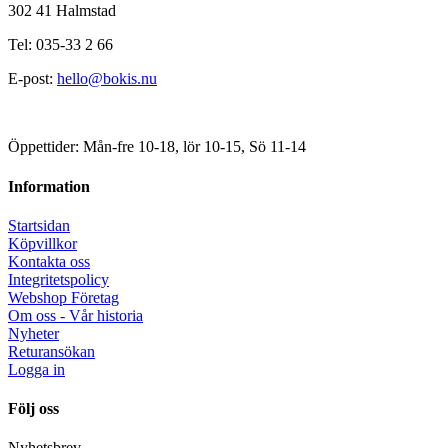
302 41 Halmstad
Tel: 035-33 2 66
E-post:
hello@bokis.nu
Öppettider: Mån-fre 10-18, lör 10-15, Sö 11-14
Information
Startsidan
Köpvillkor
Kontakta oss
Integritetspolicy
Webshop Företag
Om oss - Vår historia
Nyheter
Returansökan
Logga in
Följ oss
Nyhetsbrev