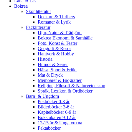
Låna & Läs
Bokrea
Skönlitteratur
Deckare & Thrillers
Romaner & Lyrik
Facklitteratur
Djur, Natur & Trädgård
Bokrea Ekonomi & Samhälle
Foto, Konst & Teater
Geografi & Resor
Hantverk & Hobby
Historia
Humor & Serier
Hälsa, Sport & Fritid
Mat & Dryck
Memoarer & Biografier
Religion, Filosofi & Naturvetenskap
Språk, Lexikon & Ordböcker
Barn- & Ungdom
Pekböcker 0-3 år
Bilderböcker 3-6 år
Kapitelböcker 6-9 år
Bokslukaren 9-12 år
12-15 år & Unga vuxna
Faktaböcker