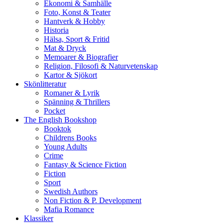
Ekonomi & Samhälle
Foto, Konst & Teater
Hantverk & Hobby
Historia
Hälsa, Sport & Fritid
Mat & Dryck
Memoarer & Biografier
Religion, Filosofi & Naturvetenskap
Kartor & Sjökort
Skönlitteratur
Romaner & Lyrik
Spänning & Thrillers
Pocket
The English Bookshop
Booktok
Childrens Books
Young Adults
Crime
Fantasy & Science Fiction
Fiction
Sport
Swedish Authors
Non Fiction & P. Development
Mafia Romance
Klassiker