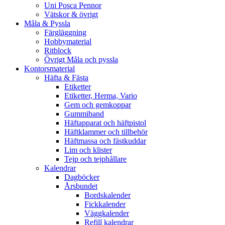
Uni Posca Pennor
Vätskor & övrigt
Måla & Pyssla
Färgläggning
Hobbymaterial
Ritblock
Övrigt Måla och pyssla
Kontorsmaterial
Häfta & Fästa
Etiketter
Etiketter, Herma, Vario
Gem och gemkoppar
Gummiband
Häftapparat och häftpistol
Häftklammer och tillbehör
Häftmassa och fästkuddar
Lim och klister
Tejp och tejphållare
Kalendrar
Dagböcker
Årsbundet
Bordskalender
Fickkalender
Väggkalender
Refill kalendrar