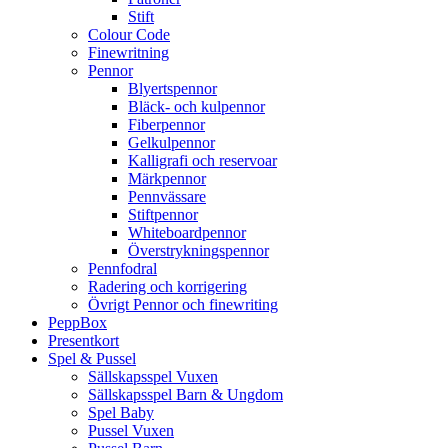
Stift
Colour Code
Finewritning
Pennor
Blyertspennor
Bläck- och kulpennor
Fiberpennor
Gelkulpennor
Kalligrafi och reservoar
Märkpennor
Pennvässare
Stiftpennor
Whiteboardpennor
Överstrykningspennor
Pennfodral
Radering och korrigering
Övrigt Pennor och finewriting
PeppBox
Presentkort
Spel & Pussel
Sällskapsspel Vuxen
Sällskapsspel Barn & Ungdom
Spel Baby
Pussel Vuxen