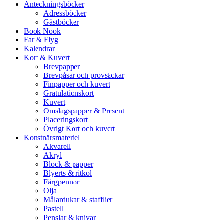
Anteckningsböcker
Adressböcker
Gästböcker
Book Nook
Far & Flyg
Kalendrar
Kort & Kuvert
Brevpapper
Brevpåsar och provsäckar
Finpapper och kuvert
Gratulationskort
Kuvert
Omslagspapper & Present
Placeringskort
Övrigt Kort och kuvert
Konstnärsmateriel
Akvarell
Akryl
Block & papper
Blyerts & ritkol
Färgpennor
Olja
Målardukar & stafflier
Pastell
Penslar & knivar