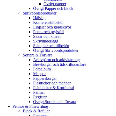
Övrigt papper
Övrigt Papper och block
Skrivbordsprodukter
Hålslag
Konferenstillbehör
Linjaler och gradskivor
Penn- och prylställ
Saxar och knivar
Skrivunderlägg
Stämplar och tillbehör
Övrigt Skrivbordsprodukter
Sortera & Förvara
Arkivpärm och arkivkartong
Brevkorgar och tidskriftssamlare
Fotoalbum
Mappar
Papperskorgar
Plastfickor och mappar
Plånböcker & Kortfodral
Pärmar
Register
Övrigt Sortera och förvara
Pennor & Finewriting
Bläck & Refiller
Patroner