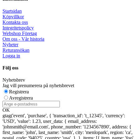
Startsidan
Köpvillkor
Kontakta oss
Integritetspolicy
Webshop Företag
Om oss - Vår historia
Nyheter
Returansökan
Logga in
Följ oss
Nyhetsbrev
Jag vill prenumerera på nyhetsbrevet
Registrera
Avregistrera
OK
gtag('event', 'purchase', { 'transaction_id': 't_12345', 'currency':
'USD', 'value': 1.23, user_data: { email_address:
'johnsmith@email.com', phone_number: '1234567890', address: {
first_name: 'john', last_name: 'smith', city: 'menlopark', region: 'ca',
postal_code: '94025', country: 'usa', }, }, items: [{ item_name: 'foo',