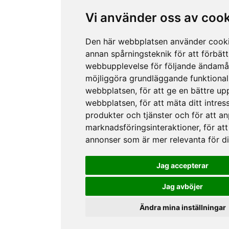
Vi använder oss av coo
Den här webbplatsen använder cook
annan spårningsteknik för att förbätt
webbupplevelse för följande ändamå
möjliggöra grundläggande funktional
webbplatsen
,
för att ge en bättre up
webbplatsen
,
för att mäta ditt intres
produkter och tjänster och för att a
marknadsföringsinteraktioner
,
för att
annonser som är mer relevanta för d
Jag accepterar
Jag avböjer
Ändra mina inställningar