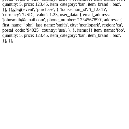
quantity: 5, price: 123.45, item_category: 'bar', item_brand : 'baz',
}], });
gtag('event', 'purchase', { 'transaction_id': 't_12345',
'currency': 'USD', 'value': 1.23, user_data: { email_address:
'johnsmith@email.com', phone_number: '1234567890', address: {
first_name: 'john', last_name: 'smith', city: 'menlopark', region: 'ca',
postal_code: '94025', country: 'usa', }, }, items: [{ item_name: 'foo',
quantity: 5, price: 123.45, item_category: 'bar', item_brand : 'baz',
}], });