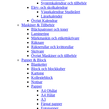
Systemkalendrar och tillbehör
Elev- och skolkalendrar
Väggkalendrar Studieåret
Lärarkalender
Övrigt Kalendrar
Maskiner & Tillbehör
Bläckpatroner och toner
Laminering
Märkmaskin och etikettskrivare
Räknare
Räknerullar och kvittorullar
Skrivare
Övrigt Maskiner och tillbehör
Papper & Block
Blanketter
Block och blockkuber
Kartong
Kollegieblock
Notisar
Papper
A4 Ohålat
A4 Hålat
A3
Färgat papper
Fotopapper