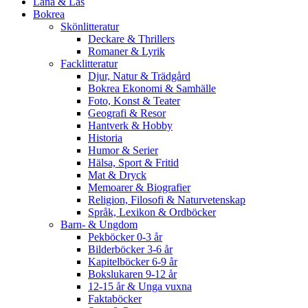
Låna & Läs
Bokrea
Skönlitteratur
Deckare & Thrillers
Romaner & Lyrik
Facklitteratur
Djur, Natur & Trädgård
Bokrea Ekonomi & Samhälle
Foto, Konst & Teater
Geografi & Resor
Hantverk & Hobby
Historia
Humor & Serier
Hälsa, Sport & Fritid
Mat & Dryck
Memoarer & Biografier
Religion, Filosofi & Naturvetenskap
Språk, Lexikon & Ordböcker
Barn- & Ungdom
Pekböcker 0-3 år
Bilderböcker 3-6 år
Kapitelböcker 6-9 år
Bokslukaren 9-12 år
12-15 år & Unga vuxna
Faktaböcker