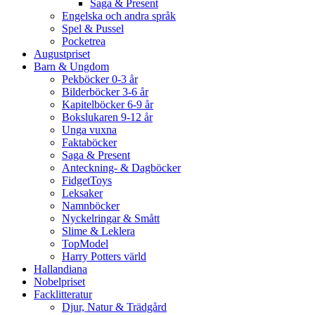
Saga & Present
Engelska och andra språk
Spel & Pussel
Pocketrea
Augustpriset
Barn & Ungdom
Pekböcker 0-3 år
Bilderböcker 3-6 år
Kapitelböcker 6-9 år
Bokslukaren 9-12 år
Unga vuxna
Faktaböcker
Saga & Present
Anteckning- & Dagböcker
FidgetToys
Leksaker
Namnböcker
Nyckelringar & Smått
Slime & Leklera
TopModel
Harry Potters värld
Hallandiana
Nobelpriset
Facklitteratur
Djur, Natur & Trädgård