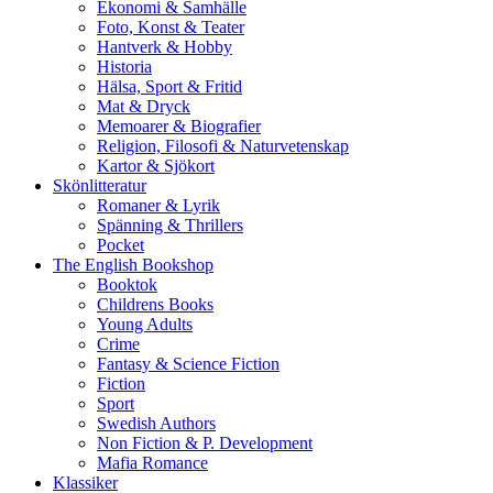
Ekonomi & Samhälle
Foto, Konst & Teater
Hantverk & Hobby
Historia
Hälsa, Sport & Fritid
Mat & Dryck
Memoarer & Biografier
Religion, Filosofi & Naturvetenskap
Kartor & Sjökort
Skönlitteratur
Romaner & Lyrik
Spänning & Thrillers
Pocket
The English Bookshop
Booktok
Childrens Books
Young Adults
Crime
Fantasy & Science Fiction
Fiction
Sport
Swedish Authors
Non Fiction & P. Development
Mafia Romance
Klassiker