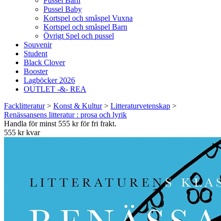
Pussel Barn
Pussel Baby
Kortspel och småspel Vuxna
Kortspel och småspel Barn
Övrigt Spel och pussel
Souvenir
Student
Black Clover
Booster
Lagböcker 2026
OUTLET -&- REA
Facklitteratur
>
Konst & Kultur
>
Litteraturvetenskap
>
Renässansens litteratur : prosa och lyrik
Handla för minst 555 kr för fri frakt.
555 kr kvar