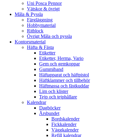
Uni Posca Pennor
Vätskor & övrigt
Måla & Pyssla
Färgläggning
Hobbymaterial
Ritblock
Övrigt Måla och pyssla
Kontorsmaterial
Häfta & Fästa
Etiketter
Etiketter, Herma, Vario
Gem och gemkoppar
Gummiband
Häftapparat och häftpistol
Häftklammer och tillbehör
Häftmassa och fästkuddar
Lim och klister
Tejp och tejphållare
Kalendrar
Dagböcker
Årsbundet
Bordskalender
Fickkalender
Väggkalender
Refill kalendrar