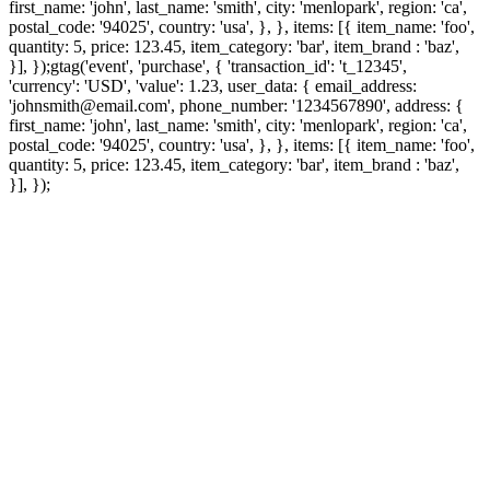
first_name: 'john', last_name: 'smith', city: 'menlopark', region: 'ca',
postal_code: '94025', country: 'usa', }, }, items: [{ item_name: 'foo',
quantity: 5, price: 123.45, item_category: 'bar', item_brand : 'baz',
}], });
gtag('event', 'purchase', { 'transaction_id': 't_12345',
'currency': 'USD', 'value': 1.23, user_data: { email_address:
'johnsmith@email.com', phone_number: '1234567890', address: {
first_name: 'john', last_name: 'smith', city: 'menlopark', region: 'ca',
postal_code: '94025', country: 'usa', }, }, items: [{ item_name: 'foo',
quantity: 5, price: 123.45, item_category: 'bar', item_brand : 'baz',
}], });