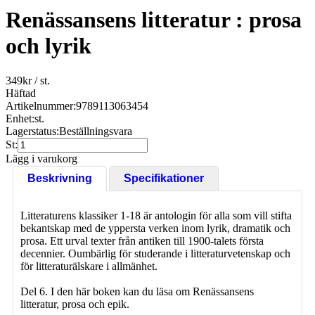
Renässansens litteratur : prosa
och lyrik
349
kr
/ st.
Häftad
Artikelnummer:
9789113063454
Enhet:
st.
Lagerstatus:
Beställningsvara
St:
Lägg i varukorg
Beskrivning
Specifikationer
Litteraturens klassiker 1-18 är antologin för alla som vill stifta
bekantskap med de yppersta verken inom lyrik, dramatik och
prosa. Ett urval texter från antiken till 1900-talets första
decennier. Oumbärlig för studerande i litteraturvetenskap och
för litteraturälskare i allmänhet.
Del 6. I den här boken kan du läsa om Renässansens
litteratur, prosa och epik.