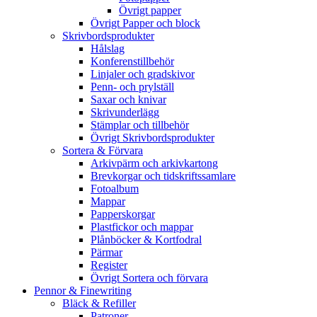
Övrigt papper
Övrigt Papper och block
Skrivbordsprodukter
Hålslag
Konferenstillbehör
Linjaler och gradskivor
Penn- och prylställ
Saxar och knivar
Skrivunderlägg
Stämplar och tillbehör
Övrigt Skrivbordsprodukter
Sortera & Förvara
Arkivpärm och arkivkartong
Brevkorgar och tidskriftssamlare
Fotoalbum
Mappar
Papperskorgar
Plastfickor och mappar
Plånböcker & Kortfodral
Pärmar
Register
Övrigt Sortera och förvara
Pennor & Finewriting
Bläck & Refiller
Patroner