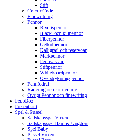
Stift
Colour Code
Finewritning
Pennor
Blyertspennor
Bläck- och kulpennor
Fiberpennor
Gelkulpennor
Kalligrafi och reservoar
Märkpennor
Pennvässare
Stiftpennor
Whiteboardpennor
Överstrykningspennor
Pennfodral
Radering och korrigering
Övrigt Pennor och finewriting
PeppBox
Presentkort
Spel & Pussel
Sällskapsspel Vuxen
Sällskapsspel Barn & Ungdom
Spel Baby
Pussel Vuxen