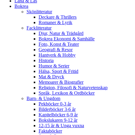
Låna & Läs
Bokrea
Skönlitteratur
Deckare & Thrillers
Romaner & Lyrik
Facklitteratur
Djur, Natur & Trädgård
Bokrea Ekonomi & Samhälle
Foto, Konst & Teater
Geografi & Resor
Hantverk & Hobby
Historia
Humor & Serier
Hälsa, Sport & Fritid
Mat & Dryck
Memoarer & Biografier
Religion, Filosofi & Naturvetenskap
Språk, Lexikon & Ordböcker
Barn- & Ungdom
Pekböcker 0-3 år
Bilderböcker 3-6 år
Kapitelböcker 6-9 år
Bokslukaren 9-12 år
12-15 år & Unga vuxna
Faktaböcker