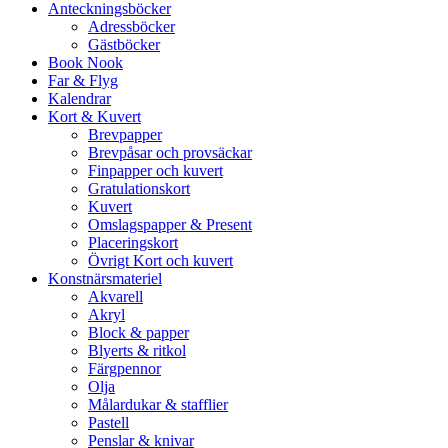
Anteckningsböcker
Adressböcker
Gästböcker
Book Nook
Far & Flyg
Kalendrar
Kort & Kuvert
Brevpapper
Brevpåsar och provsäckar
Finpapper och kuvert
Gratulationskort
Kuvert
Omslagspapper & Present
Placeringskort
Övrigt Kort och kuvert
Konstnärsmateriel
Akvarell
Akryl
Block & papper
Blyerts & ritkol
Färgpennor
Olja
Målardukar & stafflier
Pastell
Penslar & knivar