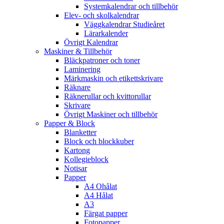
Systemkalendrar och tillbehör
Elev- och skolkalendrar
Väggkalendrar Studieåret
Lärarkalender
Övrigt Kalendrar
Maskiner & Tillbehör
Bläckpatroner och toner
Laminering
Märkmaskin och etikettskrivare
Räknare
Räknerullar och kvittorullar
Skrivare
Övrigt Maskiner och tillbehör
Papper & Block
Blanketter
Block och blockkuber
Kartong
Kollegieblock
Notisar
Papper
A4 Ohålat
A4 Hålat
A3
Färgat papper
Fotopapper