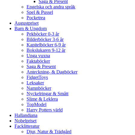
Saga & Present
Engelska och andra språk
Spel & Pussel
Pocketrea
Augustpriset
Barn & Ungdom
Pekböcker 0-3 år
Bilderböcker 3-6 år
Kapitelböcker 6-9 år
Bokslukaren 9-12 år
Unga vuxna
Faktaböcker
Saga & Present
Anteckning- & Dagböcker
FidgetToys
Leksaker
Namnböcker
Nyckelringar & Smått
Slime & Leklera
TopModel
Harry Potters värld
Hallandiana
Nobelpriset
Facklitteratur
Djur, Natur & Trädgård