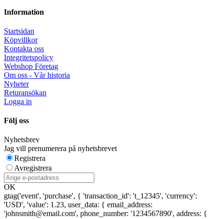
Information
Startsidan
Köpvillkor
Kontakta oss
Integritetspolicy
Webshop Företag
Om oss - Vår historia
Nyheter
Returansökan
Logga in
Följ oss
Nyhetsbrev
Jag vill prenumerera på nyhetsbrevet
Registrera
Avregistrera
OK
gtag('event', 'purchase', { 'transaction_id': 't_12345', 'currency':
'USD', 'value': 1.23, user_data: { email_address:
'johnsmith@email.com', phone_number: '1234567890', address: {