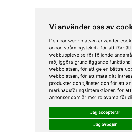
Vi använder oss av coo
Den här webbplatsen använder cook
annan spårningsteknik för att förbätt
webbupplevelse för följande ändamå
möjliggöra grundläggande funktional
webbplatsen
,
för att ge en bättre up
webbplatsen
,
för att mäta ditt intres
produkter och tjänster och för att a
marknadsföringsinteraktioner
,
för att
annonser som är mer relevanta för d
Jag accepterar
Jag avböjer