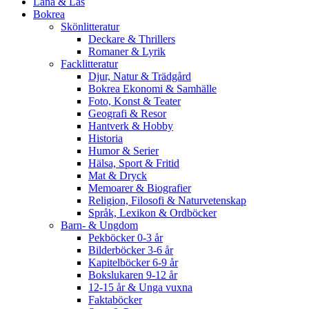
Låna & Läs
Bokrea
Skönlitteratur
Deckare & Thrillers
Romaner & Lyrik
Facklitteratur
Djur, Natur & Trädgård
Bokrea Ekonomi & Samhälle
Foto, Konst & Teater
Geografi & Resor
Hantverk & Hobby
Historia
Humor & Serier
Hälsa, Sport & Fritid
Mat & Dryck
Memoarer & Biografier
Religion, Filosofi & Naturvetenskap
Språk, Lexikon & Ordböcker
Barn- & Ungdom
Pekböcker 0-3 år
Bilderböcker 3-6 år
Kapitelböcker 6-9 år
Bokslukaren 9-12 år
12-15 år & Unga vuxna
Faktaböcker