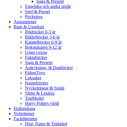
Saga & Present
Engelska och andra språk
Spel & Pussel
Pocketrea
Augustpriset
Barn & Ungdom
Pekböcker 0-3 år
Bilderböcker 3-6 år
Kapitelböcker 6-9 år
Bokslukaren 9-12 år
Unga vuxna
Faktaböcker
Saga & Present
Anteckning- & Dagböcker
FidgetToys
Leksaker
Namnböcker
Nyckelringar & Smått
Slime & Leklera
TopModel
Harry Potters värld
Hallandiana
Nobelpriset
Facklitteratur
Djur, Natur & Trädgård