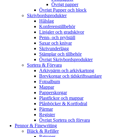
Övrigt papper
Övrigt Papper och block
Skrivbordsprodukter
Hålslag
Konferenstillbehör
Linjaler och gradskivor
Penn- och prylställ
Saxar och knivar
Skrivunderlägg
Stämplar och tillbehör
Övrigt Skrivbordsprodukter
Sortera & Förvara
Arkivpärm och arkivkartong
Brevkorgar och tidskriftssamlare
Fotoalbum
Mappar
Papperskorgar
Plastfickor och mappar
Plånböcker & Kortfodral
Pärmar
Register
Övrigt Sortera och förvara
Pennor & Finewriting
Bläck & Refiller
Patroner