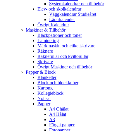
Systemkalendrar och tillbehör
Elev- och skolkalendrar
Väggkalendrar Studieåret
Lärarkalender
Övrigt Kalendrar
Maskiner & Tillbehör
Bläckpatroner och toner
Laminering
Märkmaskin och etikettskrivare
Räknare
Räknerullar och kvittorullar
Skrivare
Övrigt Maskiner och tillbehör
Papper & Block
Blanketter
Block och blockkuber
Kartong
Kollegieblock
Notisar
Papper
A4 Ohålat
A4 Hålat
A3
Färgat papper
Fotopapper