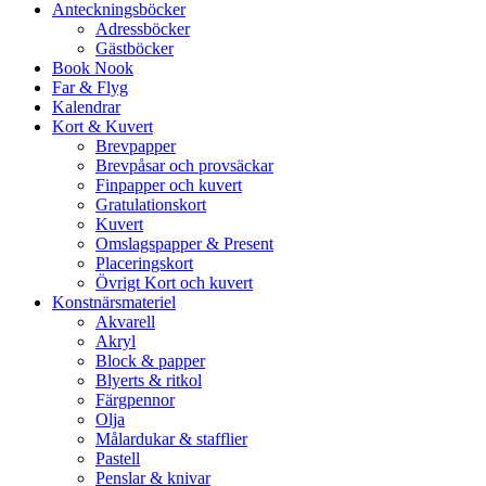
Anteckningsböcker
Adressböcker
Gästböcker
Book Nook
Far & Flyg
Kalendrar
Kort & Kuvert
Brevpapper
Brevpåsar och provsäckar
Finpapper och kuvert
Gratulationskort
Kuvert
Omslagspapper & Present
Placeringskort
Övrigt Kort och kuvert
Konstnärsmateriel
Akvarell
Akryl
Block & papper
Blyerts & ritkol
Färgpennor
Olja
Målardukar & stafflier
Pastell
Penslar & knivar