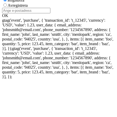
Registrera
Avregistrera
OK
gtag('event', 'purchase', { 'transaction_id': 't_12345', 'currency':
'USD', 'value': 1.23, user_data: { email_address:
'johnsmith@email.com', phone_number: '1234567890', address: {
first_name: 'john', last_name: 'smith', city: 'menlopark', region: 'ca',
postal_code: '94025', country: 'usa', }, }, items: [{ item_name: 'foo',
quantity: 5, price: 123.45, item_category: 'bar', item_brand : 'baz',
}], });
gtag('event', 'purchase', { 'transaction_id': 't_12345',
'currency': 'USD', 'value': 1.23, user_data: { email_address:
'johnsmith@email.com', phone_number: '1234567890', address: {
first_name: 'john', last_name: 'smith', city: 'menlopark', region: 'ca',
postal_code: '94025', country: 'usa', }, }, items: [{ item_name: 'foo',
quantity: 5, price: 123.45, item_category: 'bar', item_brand : 'baz',
}], });