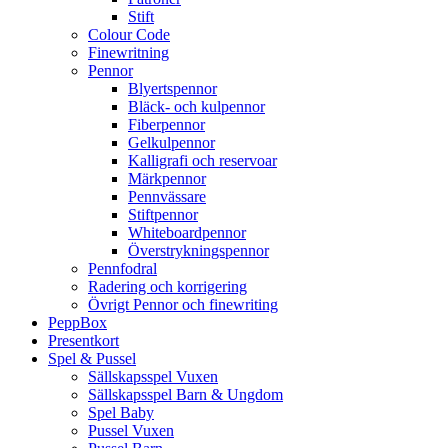
Stift
Colour Code
Finewritning
Pennor
Blyertspennor
Bläck- och kulpennor
Fiberpennor
Gelkulpennor
Kalligrafi och reservoar
Märkpennor
Pennvässare
Stiftpennor
Whiteboardpennor
Överstrykningspennor
Pennfodral
Radering och korrigering
Övrigt Pennor och finewriting
PeppBox
Presentkort
Spel & Pussel
Sällskapsspel Vuxen
Sällskapsspel Barn & Ungdom
Spel Baby
Pussel Vuxen