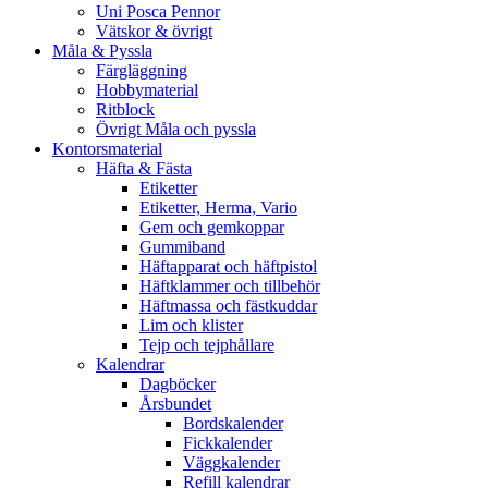
Uni Posca Pennor
Vätskor & övrigt
Måla & Pyssla
Färgläggning
Hobbymaterial
Ritblock
Övrigt Måla och pyssla
Kontorsmaterial
Häfta & Fästa
Etiketter
Etiketter, Herma, Vario
Gem och gemkoppar
Gummiband
Häftapparat och häftpistol
Häftklammer och tillbehör
Häftmassa och fästkuddar
Lim och klister
Tejp och tejphållare
Kalendrar
Dagböcker
Årsbundet
Bordskalender
Fickkalender
Väggkalender
Refill kalendrar