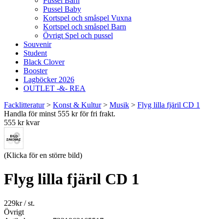
Pussel Barn
Pussel Baby
Kortspel och småspel Vuxna
Kortspel och småspel Barn
Övrigt Spel och pussel
Souvenir
Student
Black Clover
Booster
Lagböcker 2026
OUTLET -&- REA
Facklitteratur
>
Konst & Kultur
>
Musik
>
Flyg lilla fjäril CD 1
Handla för minst 555 kr för fri frakt.
555 kr kvar
(Klicka för en större bild)
Flyg lilla fjäril CD 1
229
kr
/ st.
Övrigt