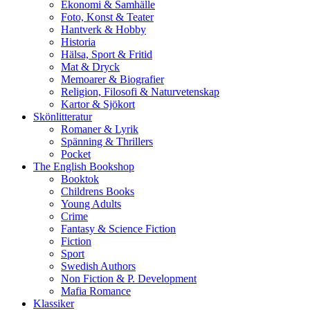
Ekonomi & Samhälle
Foto, Konst & Teater
Hantverk & Hobby
Historia
Hälsa, Sport & Fritid
Mat & Dryck
Memoarer & Biografier
Religion, Filosofi & Naturvetenskap
Kartor & Sjökort
Skönlitteratur
Romaner & Lyrik
Spänning & Thrillers
Pocket
The English Bookshop
Booktok
Childrens Books
Young Adults
Crime
Fantasy & Science Fiction
Fiction
Sport
Swedish Authors
Non Fiction & P. Development
Mafia Romance
Klassiker