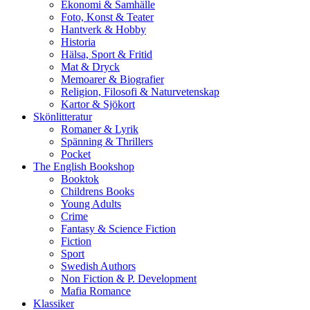
Ekonomi & Samhälle
Foto, Konst & Teater
Hantverk & Hobby
Historia
Hälsa, Sport & Fritid
Mat & Dryck
Memoarer & Biografier
Religion, Filosofi & Naturvetenskap
Kartor & Sjökort
Skönlitteratur
Romaner & Lyrik
Spänning & Thrillers
Pocket
The English Bookshop
Booktok
Childrens Books
Young Adults
Crime
Fantasy & Science Fiction
Fiction
Sport
Swedish Authors
Non Fiction & P. Development
Mafia Romance
Klassiker