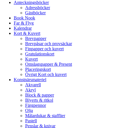
Anteckningsböcker
Adressböcker
Gästböcker
Book Nook
Far & Flyg
Kalendrar
Kort & Kuvert
Brevpapper
Brevpåsar och provsäckar
Finpapper och kuvert
Gratulationskort
Kuvert
Omslagspapper & Present
Placeringskort
Övrigt Kort och kuvert
Konstnärsmateriel
Akvarell
Akryl
Block & papper
Blyerts & ritkol
Färgpennor
Olja
Målardukar & stafflier
Pastell
Penslar & knivar