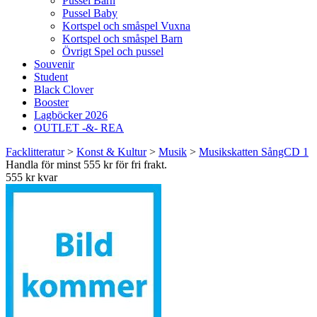
Pussel Barn
Pussel Baby
Kortspel och småspel Vuxna
Kortspel och småspel Barn
Övrigt Spel och pussel
Souvenir
Student
Black Clover
Booster
Lagböcker 2026
OUTLET -&- REA
Facklitteratur
>
Konst & Kultur
>
Musik
>
Musikskatten SångCD 1
Handla för minst 555 kr för fri frakt.
555 kr kvar