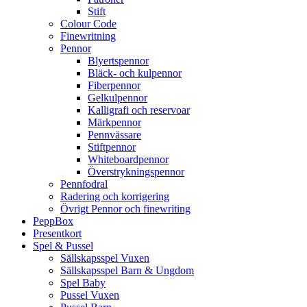
Stift
Colour Code
Finewritning
Pennor
Blyertspennor
Bläck- och kulpennor
Fiberpennor
Gelkulpennor
Kalligrafi och reservoar
Märkpennor
Pennvässare
Stiftpennor
Whiteboardpennor
Överstrykningspennor
Pennfodral
Radering och korrigering
Övrigt Pennor och finewriting
PeppBox
Presentkort
Spel & Pussel
Sällskapsspel Vuxen
Sällskapsspel Barn & Ungdom
Spel Baby
Pussel Vuxen