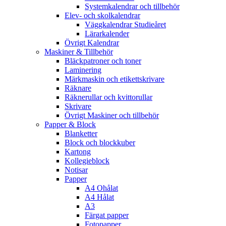
Systemkalendrar och tillbehör
Elev- och skolkalendrar
Väggkalendrar Studieåret
Lärarkalender
Övrigt Kalendrar
Maskiner & Tillbehör
Bläckpatroner och toner
Laminering
Märkmaskin och etikettskrivare
Räknare
Räknerullar och kvittorullar
Skrivare
Övrigt Maskiner och tillbehör
Papper & Block
Blanketter
Block och blockkuber
Kartong
Kollegieblock
Notisar
Papper
A4 Ohålat
A4 Hålat
A3
Färgat papper
Fotopapper