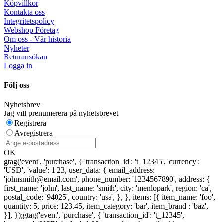
Köpvillkor
Kontakta oss
Integritetspolicy
Webshop Företag
Om oss - Vår historia
Nyheter
Returansökan
Logga in
Följ oss
Nyhetsbrev
Jag vill prenumerera på nyhetsbrevet
Registrera
Avregistrera
OK
gtag('event', 'purchase', { 'transaction_id': 't_12345', 'currency':
'USD', 'value': 1.23, user_data: { email_address:
'johnsmith@email.com', phone_number: '1234567890', address: {
first_name: 'john', last_name: 'smith', city: 'menlopark', region: 'ca',
postal_code: '94025', country: 'usa', }, }, items: [{ item_name: 'foo',
quantity: 5, price: 123.45, item_category: 'bar', item_brand : 'baz',
}], });
gtag('event', 'purchase', { 'transaction_id': 't_12345',