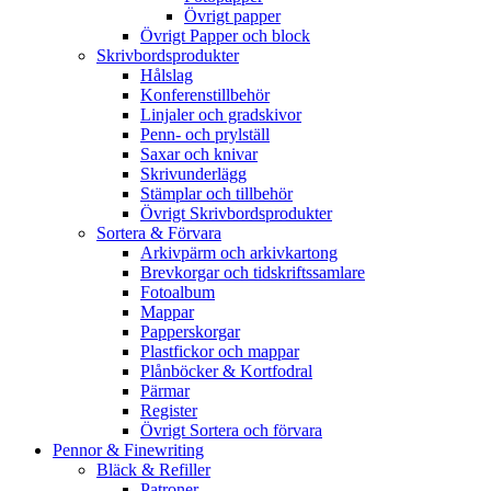
Övrigt papper
Övrigt Papper och block
Skrivbordsprodukter
Hålslag
Konferenstillbehör
Linjaler och gradskivor
Penn- och prylställ
Saxar och knivar
Skrivunderlägg
Stämplar och tillbehör
Övrigt Skrivbordsprodukter
Sortera & Förvara
Arkivpärm och arkivkartong
Brevkorgar och tidskriftssamlare
Fotoalbum
Mappar
Papperskorgar
Plastfickor och mappar
Plånböcker & Kortfodral
Pärmar
Register
Övrigt Sortera och förvara
Pennor & Finewriting
Bläck & Refiller
Patroner