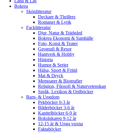
Låna & Läs
Bokrea
Skönlitteratur
Deckare & Thrillers
Romaner & Lyrik
Facklitteratur
Djur, Natur & Trädgård
Bokrea Ekonomi & Samhälle
Foto, Konst & Teater
Geografi & Resor
Hantverk & Hobby
Historia
Humor & Serier
Hälsa, Sport & Fritid
Mat & Dryck
Memoarer & Biografier
Religion, Filosofi & Naturvetenskap
Språk, Lexikon & Ordböcker
Barn- & Ungdom
Pekböcker 0-3 år
Bilderböcker 3-6 år
Kapitelböcker 6-9 år
Bokslukaren 9-12 år
12-15 år & Unga vuxna
Faktaböcker