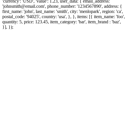
'currency': 'USD', 'value': 1.23, user_data: { email_address:
'johnsmith@email.com', phone_number: '1234567890', address: {
first_name: 'john', last_name: 'smith', city: 'menlopark', region: 'ca',
postal_code: '94025', country: 'usa', }, }, items: [{ item_name: 'foo',
quantity: 5, price: 123.45, item_category: 'bar', item_brand : 'baz',
}], });