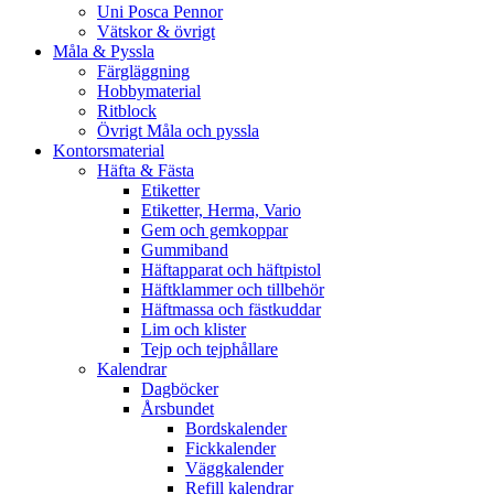
Uni Posca Pennor
Vätskor & övrigt
Måla & Pyssla
Färgläggning
Hobbymaterial
Ritblock
Övrigt Måla och pyssla
Kontorsmaterial
Häfta & Fästa
Etiketter
Etiketter, Herma, Vario
Gem och gemkoppar
Gummiband
Häftapparat och häftpistol
Häftklammer och tillbehör
Häftmassa och fästkuddar
Lim och klister
Tejp och tejphållare
Kalendrar
Dagböcker
Årsbundet
Bordskalender
Fickkalender
Väggkalender
Refill kalendrar