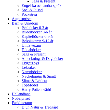
Saga & Present
Engelska och andra språk
Spel & Pussel
Pocketrea
Augustpriset
Barn & Ungdom
Pekböcker 0-3 år
Bilderböcker 3-6 år
Kapitelböcker 6-9 år
Bokslukaren 9-12 år
Unga vuxna
Faktaböcker
Saga & Present
Anteckning- & Dagböcker
FidgetToys
Leksaker
Namnböcker
Nyckelringar & Smått
Slime & Leklera
TopModel
Harry Potters värld
Hallandiana
Nobelpriset
Facklitteratur
Djur, Natur & Trädgård