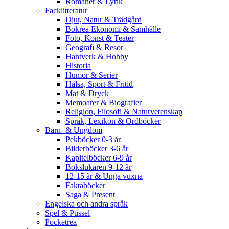
Romaner & Lyrik
Facklitteratur
Djur, Natur & Trädgård
Bokrea Ekonomi & Samhälle
Foto, Konst & Teater
Geografi & Resor
Hantverk & Hobby
Historia
Humor & Serier
Hälsa, Sport & Fritid
Mat & Dryck
Memoarer & Biografier
Religion, Filosofi & Naturvetenskap
Språk, Lexikon & Ordböcker
Barn- & Ungdom
Pekböcker 0-3 år
Bilderböcker 3-6 år
Kapitelböcker 6-9 år
Bokslukaren 9-12 år
12-15 år & Unga vuxna
Faktaböcker
Saga & Present
Engelska och andra språk
Spel & Pussel
Pocketrea