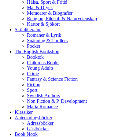
Hälsa, Sport & Fritid
Mat & Dryck
Memoarer & Biografier
Religion, Filosofi & Naturvetenskap
Kartor & Sjökort
Skönlitteratur
Romaner & Lyrik
Spänning & Thrillers
Pocket
The English Bookshop
Booktok
Childrens Books
Young Adults
Crime
Fantasy & Science Fiction
Fiction
Sport
Swedish Authors
Non Fiction & P. Development
Mafia Romance
Klassiker
Anteckningsböcker
Adressböcker
Gästböcker
Book Nook