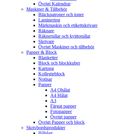
Övrigt Kalendrar
Maskiner & Tillbehör
Bläckpatroner och toner
Laminering
Märkmaskin och etikettskrivare
Räknare
Räknerullar och kvittorullar
Skrivare
Övrigt Maskiner och tillbehör
Papper & Block
Blanketter
Block och blockkuber
Kartong
Kollegieblock
Notisar
Papper
A4 Ohålat
A4 Hålat
A3
Färgat papper
Fotopapper
Övrigt papper
Övrigt Papper och block
Skrivbordsprodukter
Hålslag