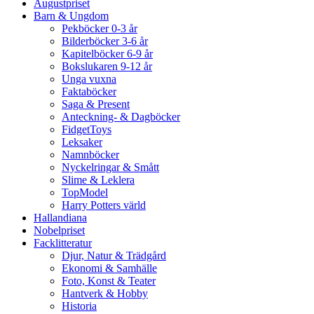
Augustpriset
Barn & Ungdom
Pekböcker 0-3 år
Bilderböcker 3-6 år
Kapitelböcker 6-9 år
Bokslukaren 9-12 år
Unga vuxna
Faktaböcker
Saga & Present
Anteckning- & Dagböcker
FidgetToys
Leksaker
Namnböcker
Nyckelringar & Smått
Slime & Leklera
TopModel
Harry Potters värld
Hallandiana
Nobelpriset
Facklitteratur
Djur, Natur & Trädgård
Ekonomi & Samhälle
Foto, Konst & Teater
Hantverk & Hobby
Historia