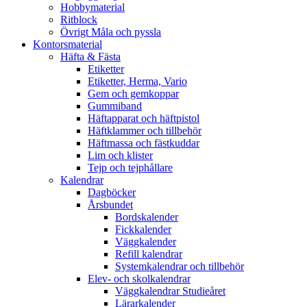
Hobbymaterial
Ritblock
Övrigt Måla och pyssla
Kontorsmaterial
Häfta & Fästa
Etiketter
Etiketter, Herma, Vario
Gem och gemkoppar
Gummiband
Häftapparat och häftpistol
Häftklammer och tillbehör
Häftmassa och fästkuddar
Lim och klister
Tejp och tejphållare
Kalendrar
Dagböcker
Årsbundet
Bordskalender
Fickkalender
Väggkalender
Refill kalendrar
Systemkalendrar och tillbehör
Elev- och skolkalendrar
Väggkalendrar Studieåret
Lärarkalender