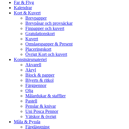
Far & Flyg
Kalendrar
Kort & Kuvert
Brevpapper
Brevpåsar och provsäckar
Finpapper och kuvert
Gratulationskort
Kuvert
Omslagspapper & Present
Placeringskort
Övrigt Kort och kuvert
Konstnärsmateriel
Akvarell
Akryl
Block & papper
Blyerts & ritkol
Färgpennor
Olja
Målardukar & stafflier
Pastell
Penslar & knivar
Uni Posca Pennor
Vätskor & övrigt
Måla & Pyssla
Färgläggning