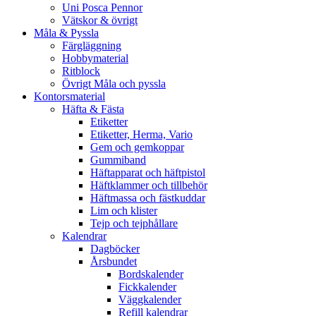
Uni Posca Pennor
Vätskor & övrigt
Måla & Pyssla
Färgläggning
Hobbymaterial
Ritblock
Övrigt Måla och pyssla
Kontorsmaterial
Häfta & Fästa
Etiketter
Etiketter, Herma, Vario
Gem och gemkoppar
Gummiband
Häftapparat och häftpistol
Häftklammer och tillbehör
Häftmassa och fästkuddar
Lim och klister
Tejp och tejphållare
Kalendrar
Dagböcker
Årsbundet
Bordskalender
Fickkalender
Väggkalender
Refill kalendrar