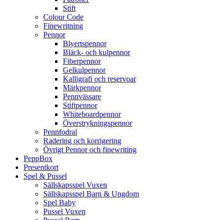
Stift
Colour Code
Finewritning
Pennor
Blyertspennor
Bläck- och kulpennor
Fiberpennor
Gelkulpennor
Kalligrafi och reservoar
Märkpennor
Pennvässare
Stiftpennor
Whiteboardpennor
Överstrykningspennor
Pennfodral
Radering och korrigering
Övrigt Pennor och finewriting
PeppBox
Presentkort
Spel & Pussel
Sällskapsspel Vuxen
Sällskapsspel Barn & Ungdom
Spel Baby
Pussel Vuxen