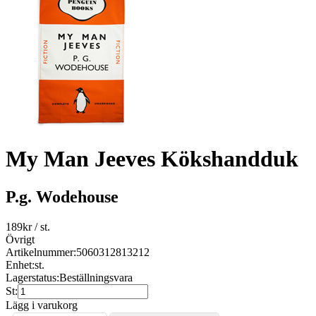
My Man Jeeves Kökshandduk
P.g. Wodehouse
189
kr
/ st.
Övrigt
Artikelnummer:
5060312813212
Enhet:
st.
Lagerstatus:
Beställningsvara
St:
Lägg i varukorg