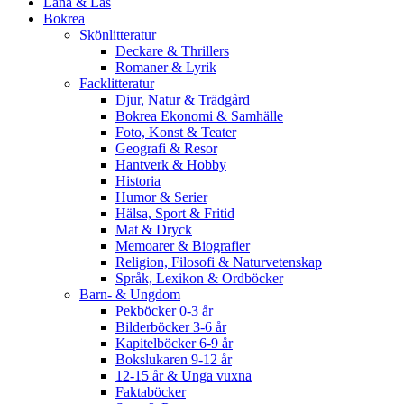
Låna & Läs
Bokrea
Skönlitteratur
Deckare & Thrillers
Romaner & Lyrik
Facklitteratur
Djur, Natur & Trädgård
Bokrea Ekonomi & Samhälle
Foto, Konst & Teater
Geografi & Resor
Hantverk & Hobby
Historia
Humor & Serier
Hälsa, Sport & Fritid
Mat & Dryck
Memoarer & Biografier
Religion, Filosofi & Naturvetenskap
Språk, Lexikon & Ordböcker
Barn- & Ungdom
Pekböcker 0-3 år
Bilderböcker 3-6 år
Kapitelböcker 6-9 år
Bokslukaren 9-12 år
12-15 år & Unga vuxna
Faktaböcker