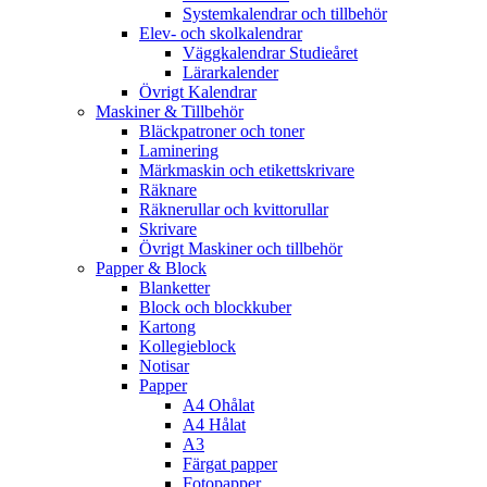
Systemkalendrar och tillbehör
Elev- och skolkalendrar
Väggkalendrar Studieåret
Lärarkalender
Övrigt Kalendrar
Maskiner & Tillbehör
Bläckpatroner och toner
Laminering
Märkmaskin och etikettskrivare
Räknare
Räknerullar och kvittorullar
Skrivare
Övrigt Maskiner och tillbehör
Papper & Block
Blanketter
Block och blockkuber
Kartong
Kollegieblock
Notisar
Papper
A4 Ohålat
A4 Hålat
A3
Färgat papper
Fotopapper