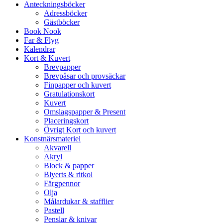
Anteckningsböcker
Adressböcker
Gästböcker
Book Nook
Far & Flyg
Kalendrar
Kort & Kuvert
Brevpapper
Brevpåsar och provsäckar
Finpapper och kuvert
Gratulationskort
Kuvert
Omslagspapper & Present
Placeringskort
Övrigt Kort och kuvert
Konstnärsmateriel
Akvarell
Akryl
Block & papper
Blyerts & ritkol
Färgpennor
Olja
Målardukar & stafflier
Pastell
Penslar & knivar