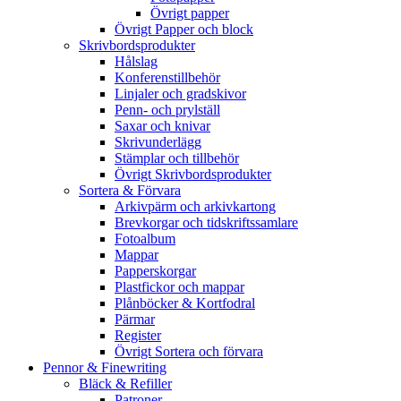
Övrigt papper
Övrigt Papper och block
Skrivbordsprodukter
Hålslag
Konferenstillbehör
Linjaler och gradskivor
Penn- och prylställ
Saxar och knivar
Skrivunderlägg
Stämplar och tillbehör
Övrigt Skrivbordsprodukter
Sortera & Förvara
Arkivpärm och arkivkartong
Brevkorgar och tidskriftssamlare
Fotoalbum
Mappar
Papperskorgar
Plastfickor och mappar
Plånböcker & Kortfodral
Pärmar
Register
Övrigt Sortera och förvara
Pennor & Finewriting
Bläck & Refiller
Patroner