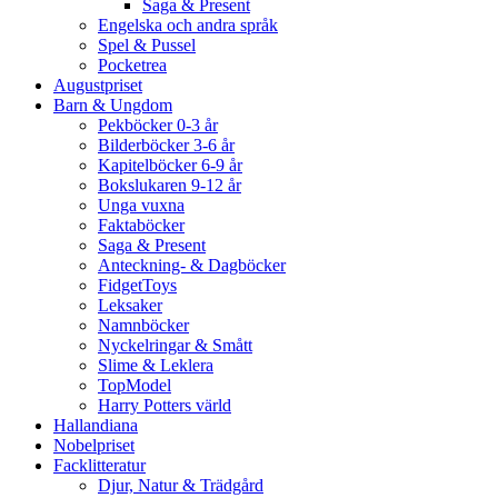
Saga & Present
Engelska och andra språk
Spel & Pussel
Pocketrea
Augustpriset
Barn & Ungdom
Pekböcker 0-3 år
Bilderböcker 3-6 år
Kapitelböcker 6-9 år
Bokslukaren 9-12 år
Unga vuxna
Faktaböcker
Saga & Present
Anteckning- & Dagböcker
FidgetToys
Leksaker
Namnböcker
Nyckelringar & Smått
Slime & Leklera
TopModel
Harry Potters värld
Hallandiana
Nobelpriset
Facklitteratur
Djur, Natur & Trädgård