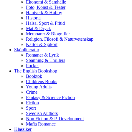
Ekonomi & Samhälle
Foto, Konst & Teater
Hantverk & Hobby
Historia
Hälsa, Sport & Fritid
Mat & Dryck
Memoarer & Biografier
Religion, Filosofi & Naturvetenskap
Kartor & Sjökort
Skönlitteratur
Romaner & Lyrik
Spänning & Thrillers
Pocket
The English Bookshop
Booktok
Childrens Books
Young Adults
Crime
Fantasy & Science Fiction
Fiction
Sport
Swedish Authors
Non Fiction & P. Development
Mafia Romance
Klassiker