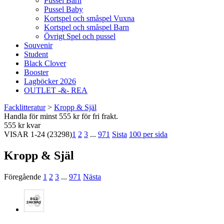
Pussel Barn
Pussel Baby
Kortspel och småspel Vuxna
Kortspel och småspel Barn
Övrigt Spel och pussel
Souvenir
Student
Black Clover
Booster
Lagböcker 2026
OUTLET -&- REA
Facklitteratur
>
Kropp & Själ
Handla för minst 555 kr för fri frakt.
555 kr kvar
VISAR
1-24
(23298)
1
2
3
...
971
Sista
100 per sida
Kropp & Själ
Föregående
1
2
3
...
971
Nästa