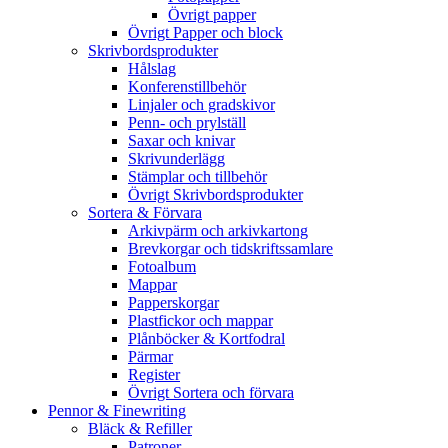
Övrigt papper
Övrigt Papper och block
Skrivbordsprodukter
Hålslag
Konferenstillbehör
Linjaler och gradskivor
Penn- och prylställ
Saxar och knivar
Skrivunderlägg
Stämplar och tillbehör
Övrigt Skrivbordsprodukter
Sortera & Förvara
Arkivpärm och arkivkartong
Brevkorgar och tidskriftssamlare
Fotoalbum
Mappar
Papperskorgar
Plastfickor och mappar
Plånböcker & Kortfodral
Pärmar
Register
Övrigt Sortera och förvara
Pennor & Finewriting
Bläck & Refiller
Patroner