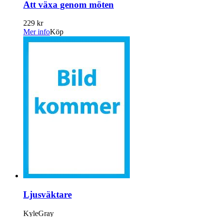
Att växa genom möten
229 kr
Mer info
Köp
Ljusväktare
KyleGray