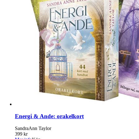
Energi & Ande: orakelkort
SandraAnn Taylor
399 kr