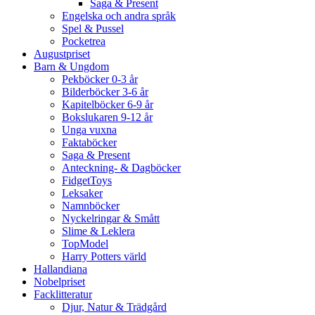
Saga & Present
Engelska och andra språk
Spel & Pussel
Pocketrea
Augustpriset
Barn & Ungdom
Pekböcker 0-3 år
Bilderböcker 3-6 år
Kapitelböcker 6-9 år
Bokslukaren 9-12 år
Unga vuxna
Faktaböcker
Saga & Present
Anteckning- & Dagböcker
FidgetToys
Leksaker
Namnböcker
Nyckelringar & Smått
Slime & Leklera
TopModel
Harry Potters värld
Hallandiana
Nobelpriset
Facklitteratur
Djur, Natur & Trädgård