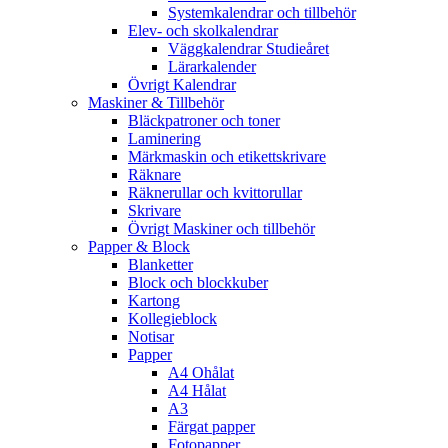
Systemkalendrar och tillbehör
Elev- och skolkalendrar
Väggkalendrar Studieåret
Lärarkalender
Övrigt Kalendrar
Maskiner & Tillbehör
Bläckpatroner och toner
Laminering
Märkmaskin och etikettskrivare
Räknare
Räknerullar och kvittorullar
Skrivare
Övrigt Maskiner och tillbehör
Papper & Block
Blanketter
Block och blockkuber
Kartong
Kollegieblock
Notisar
Papper
A4 Ohålat
A4 Hålat
A3
Färgat papper
Fotopapper