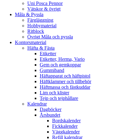
Uni Posca Pennor
Vätskor & övrigt
Måla & Pyssla
Färgläggning
Hobbymaterial
Ritblock
Övrigt Måla och pyssla
Kontorsmaterial
Häfta & Fästa
Etiketter
Etiketter, Herma, Vario
Gem och gemkoppar
Gummiband
Häftapparat och häftpistol
Häftklammer och tillbehör
Häftmassa och fästkuddar
Lim och klister
Tejp och tejphållare
Kalendrar
Dagböcker
Årsbundet
Bordskalender
Fickkalender
Väggkalender
Refill kalendrar