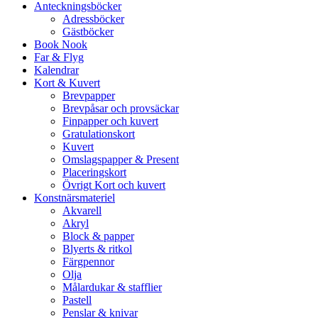
Anteckningsböcker
Adressböcker
Gästböcker
Book Nook
Far & Flyg
Kalendrar
Kort & Kuvert
Brevpapper
Brevpåsar och provsäckar
Finpapper och kuvert
Gratulationskort
Kuvert
Omslagspapper & Present
Placeringskort
Övrigt Kort och kuvert
Konstnärsmateriel
Akvarell
Akryl
Block & papper
Blyerts & ritkol
Färgpennor
Olja
Målardukar & stafflier
Pastell
Penslar & knivar