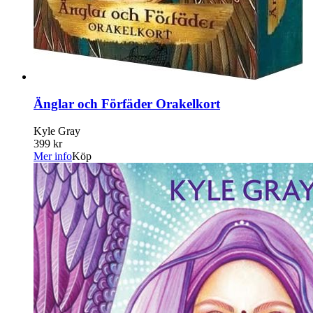
Änglar och Förfäder Orakelkort
Kyle Gray
399 kr
Mer info
Köp