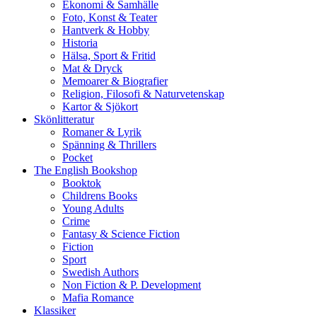
Ekonomi & Samhälle
Foto, Konst & Teater
Hantverk & Hobby
Historia
Hälsa, Sport & Fritid
Mat & Dryck
Memoarer & Biografier
Religion, Filosofi & Naturvetenskap
Kartor & Sjökort
Skönlitteratur
Romaner & Lyrik
Spänning & Thrillers
Pocket
The English Bookshop
Booktok
Childrens Books
Young Adults
Crime
Fantasy & Science Fiction
Fiction
Sport
Swedish Authors
Non Fiction & P. Development
Mafia Romance
Klassiker