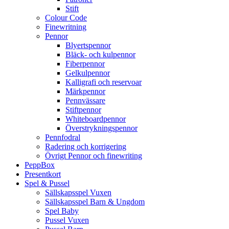
Stift
Colour Code
Finewritning
Pennor
Blyertspennor
Bläck- och kulpennor
Fiberpennor
Gelkulpennor
Kalligrafi och reservoar
Märkpennor
Pennvässare
Stiftpennor
Whiteboardpennor
Överstrykningspennor
Pennfodral
Radering och korrigering
Övrigt Pennor och finewriting
PeppBox
Presentkort
Spel & Pussel
Sällskapsspel Vuxen
Sällskapsspel Barn & Ungdom
Spel Baby
Pussel Vuxen