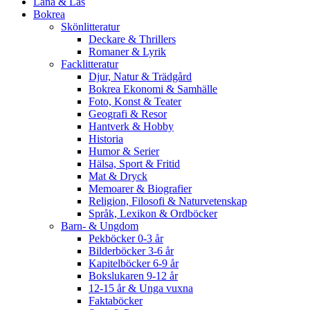
Låna & Läs
Bokrea
Skönlitteratur
Deckare & Thrillers
Romaner & Lyrik
Facklitteratur
Djur, Natur & Trädgård
Bokrea Ekonomi & Samhälle
Foto, Konst & Teater
Geografi & Resor
Hantverk & Hobby
Historia
Humor & Serier
Hälsa, Sport & Fritid
Mat & Dryck
Memoarer & Biografier
Religion, Filosofi & Naturvetenskap
Språk, Lexikon & Ordböcker
Barn- & Ungdom
Pekböcker 0-3 år
Bilderböcker 3-6 år
Kapitelböcker 6-9 år
Bokslukaren 9-12 år
12-15 år & Unga vuxna
Faktaböcker