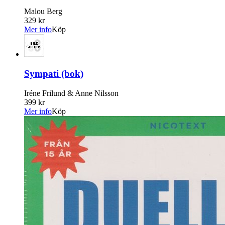
Malou Berg
329 kr
Mer info
Köp
Sympati (bok)
Iréne Frilund & Anne Nilsson
399 kr
Mer info
Köp