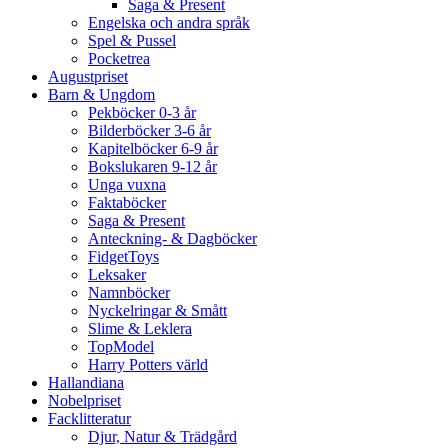
Saga & Present
Engelska och andra språk
Spel & Pussel
Pocketrea
Augustpriset
Barn & Ungdom
Pekböcker 0-3 år
Bilderböcker 3-6 år
Kapitelböcker 6-9 år
Bokslukaren 9-12 år
Unga vuxna
Faktaböcker
Saga & Present
Anteckning- & Dagböcker
FidgetToys
Leksaker
Namnböcker
Nyckelringar & Smått
Slime & Leklera
TopModel
Harry Potters värld
Hallandiana
Nobelpriset
Facklitteratur
Djur, Natur & Trädgård