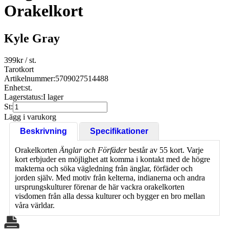
Orakelkort
Kyle Gray
399
kr
/ st.
Tarotkort
Artikelnummer:
5709027514488
Enhet:
st.
Lagerstatus:
I lager
St:
Lägg i varukorg
Beskrivning
Specifikationer
Orakelkorten
Änglar och Förfäder
består av 55 kort. Varje
kort erbjuder en möjlighet att komma i kontakt med de högre
makterna och söka vägledning från änglar, förfäder och
jorden själv. Med motiv från kelterna, indianerna och andra
ursprungskulturer förenar de här vackra orakelkorten
visdomen från alla dessa kulturer och bygger en bro mellan
våra världar.