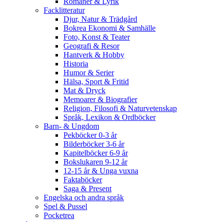
Romaner & Lyrik
Facklitteratur
Djur, Natur & Trädgård
Bokrea Ekonomi & Samhälle
Foto, Konst & Teater
Geografi & Resor
Hantverk & Hobby
Historia
Humor & Serier
Hälsa, Sport & Fritid
Mat & Dryck
Memoarer & Biografier
Religion, Filosofi & Naturvetenskap
Språk, Lexikon & Ordböcker
Barn- & Ungdom
Pekböcker 0-3 år
Bilderböcker 3-6 år
Kapitelböcker 6-9 år
Bokslukaren 9-12 år
12-15 år & Unga vuxna
Faktaböcker
Saga & Present
Engelska och andra språk
Spel & Pussel
Pocketrea