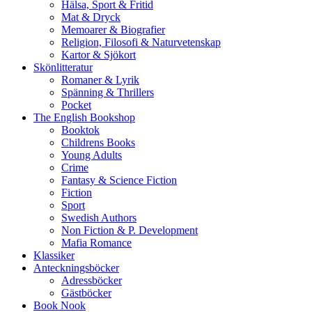
Hälsa, Sport & Fritid
Mat & Dryck
Memoarer & Biografier
Religion, Filosofi & Naturvetenskap
Kartor & Sjökort
Skönlitteratur
Romaner & Lyrik
Spänning & Thrillers
Pocket
The English Bookshop
Booktok
Childrens Books
Young Adults
Crime
Fantasy & Science Fiction
Fiction
Sport
Swedish Authors
Non Fiction & P. Development
Mafia Romance
Klassiker
Anteckningsböcker
Adressböcker
Gästböcker
Book Nook