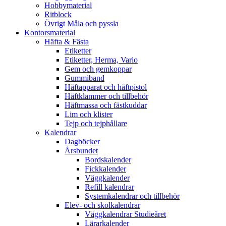
Hobbymaterial
Ritblock
Övrigt Måla och pyssla
Kontorsmaterial
Häfta & Fästa
Etiketter
Etiketter, Herma, Vario
Gem och gemkoppar
Gummiband
Häftapparat och häftpistol
Häftklammer och tillbehör
Häftmassa och fästkuddar
Lim och klister
Tejp och tejphållare
Kalendrar
Dagböcker
Årsbundet
Bordskalender
Fickkalender
Väggkalender
Refill kalendrar
Systemkalendrar och tillbehör
Elev- och skolkalendrar
Väggkalendrar Studieåret
Lärarkalender