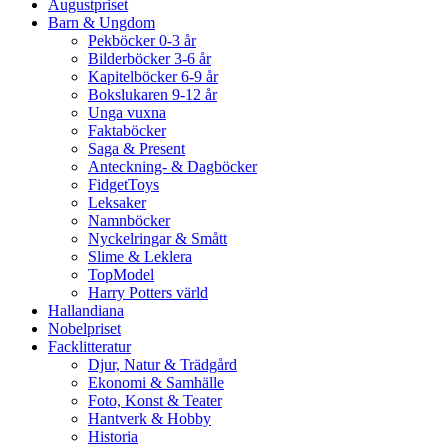
Augustpriset
Barn & Ungdom
Pekböcker 0-3 år
Bilderböcker 3-6 år
Kapitelböcker 6-9 år
Bokslukaren 9-12 år
Unga vuxna
Faktaböcker
Saga & Present
Anteckning- & Dagböcker
FidgetToys
Leksaker
Namnböcker
Nyckelringar & Smått
Slime & Leklera
TopModel
Harry Potters värld
Hallandiana
Nobelpriset
Facklitteratur
Djur, Natur & Trädgård
Ekonomi & Samhälle
Foto, Konst & Teater
Hantverk & Hobby
Historia