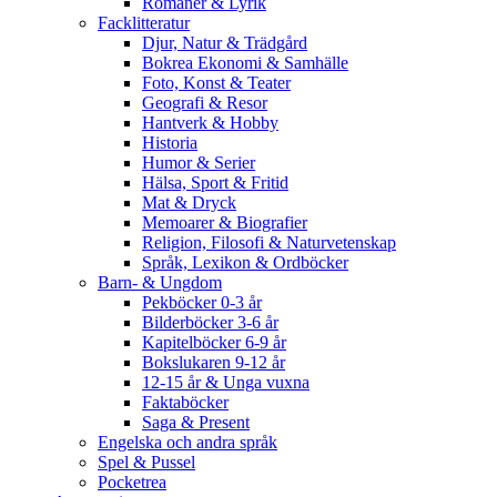
Romaner & Lyrik
Facklitteratur
Djur, Natur & Trädgård
Bokrea Ekonomi & Samhälle
Foto, Konst & Teater
Geografi & Resor
Hantverk & Hobby
Historia
Humor & Serier
Hälsa, Sport & Fritid
Mat & Dryck
Memoarer & Biografier
Religion, Filosofi & Naturvetenskap
Språk, Lexikon & Ordböcker
Barn- & Ungdom
Pekböcker 0-3 år
Bilderböcker 3-6 år
Kapitelböcker 6-9 år
Bokslukaren 9-12 år
12-15 år & Unga vuxna
Faktaböcker
Saga & Present
Engelska och andra språk
Spel & Pussel
Pocketrea