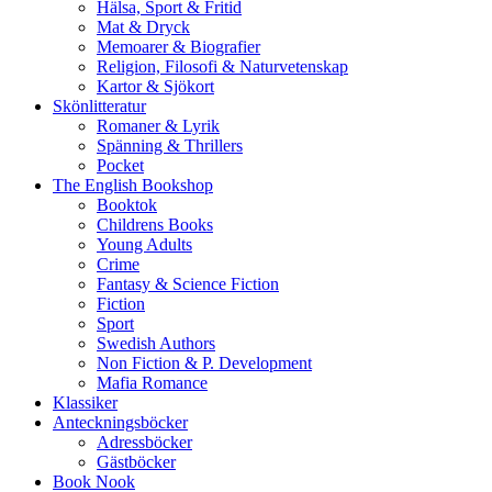
Hälsa, Sport & Fritid
Mat & Dryck
Memoarer & Biografier
Religion, Filosofi & Naturvetenskap
Kartor & Sjökort
Skönlitteratur
Romaner & Lyrik
Spänning & Thrillers
Pocket
The English Bookshop
Booktok
Childrens Books
Young Adults
Crime
Fantasy & Science Fiction
Fiction
Sport
Swedish Authors
Non Fiction & P. Development
Mafia Romance
Klassiker
Anteckningsböcker
Adressböcker
Gästböcker
Book Nook