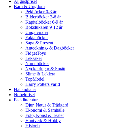
Augustpriset
Barn & Ungdom
Pekböcker 0-3 år
Bilderböcker 3-6 år
Kapitelböcker 6-9 år
Bokslukaren 9-12 år
Unga vuxna
Faktaböcker
Saga & Present
Anteckning- & Dagböcker
FidgetToys
Leksaker
Namnböcker
Nyckelringar & Smått
Slime & Leklera
TopModel
Harry Potters värld
Hallandiana
Nobelpriset
Facklitteratur
Djur, Natur & Trädgård
Ekonomi & Samhälle
Foto, Konst & Teater
Hantverk & Hobby
Historia