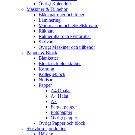
Övrigt Kalendrar
Maskiner & Tillbehör
Bläckpatroner och toner
Laminering
Märkmaskin och etikettskrivare
Räknare
Räknerullar och kvittorullar
Skrivare
Övrigt Maskiner och tillbehör
Papper & Block
Blanketter
Block och blockkuber
Kartong
Kollegieblock
Notisar
Papper
A4 Ohålat
A4 Hålat
A3
Färgat papper
Fotopapper
Övrigt papper
Övrigt Papper och block
Skrivbordsprodukter
Hålslag