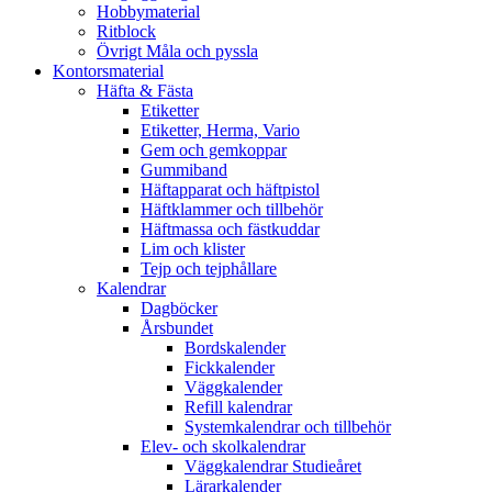
Hobbymaterial
Ritblock
Övrigt Måla och pyssla
Kontorsmaterial
Häfta & Fästa
Etiketter
Etiketter, Herma, Vario
Gem och gemkoppar
Gummiband
Häftapparat och häftpistol
Häftklammer och tillbehör
Häftmassa och fästkuddar
Lim och klister
Tejp och tejphållare
Kalendrar
Dagböcker
Årsbundet
Bordskalender
Fickkalender
Väggkalender
Refill kalendrar
Systemkalendrar och tillbehör
Elev- och skolkalendrar
Väggkalendrar Studieåret
Lärarkalender