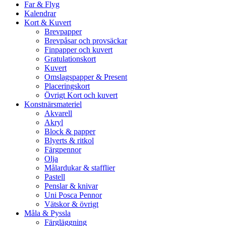
Far & Flyg
Kalendrar
Kort & Kuvert
Brevpapper
Brevpåsar och provsäckar
Finpapper och kuvert
Gratulationskort
Kuvert
Omslagspapper & Present
Placeringskort
Övrigt Kort och kuvert
Konstnärsmateriel
Akvarell
Akryl
Block & papper
Blyerts & ritkol
Färgpennor
Olja
Målardukar & stafflier
Pastell
Penslar & knivar
Uni Posca Pennor
Vätskor & övrigt
Måla & Pyssla
Färgläggning