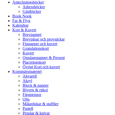
Anteckningsböcker
Adressböcker
Gästböcker
Book Nook
Far & Flyg
Kalendrar
Kort & Kuvert
Brevpapper
Brevpåsar och provsäckar
Finpapper och kuvert
Gratulationskort
Kuvert
Omslagspapper & Present
Placeringskort
Övrigt Kort och kuvert
Konstnärsmateriel
Akvarell
Akryl
Block & papper
Blyerts & ritkol
Färgpennor
Olja
Målardukar & stafflier
Pastell
Penslar & knivar