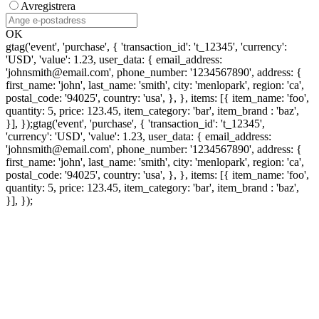
Avregistrera
OK
gtag('event', 'purchase', { 'transaction_id': 't_12345', 'currency':
'USD', 'value': 1.23, user_data: { email_address:
'johnsmith@email.com', phone_number: '1234567890', address: {
first_name: 'john', last_name: 'smith', city: 'menlopark', region: 'ca',
postal_code: '94025', country: 'usa', }, }, items: [{ item_name: 'foo',
quantity: 5, price: 123.45, item_category: 'bar', item_brand : 'baz',
}], });
gtag('event', 'purchase', { 'transaction_id': 't_12345',
'currency': 'USD', 'value': 1.23, user_data: { email_address:
'johnsmith@email.com', phone_number: '1234567890', address: {
first_name: 'john', last_name: 'smith', city: 'menlopark', region: 'ca',
postal_code: '94025', country: 'usa', }, }, items: [{ item_name: 'foo',
quantity: 5, price: 123.45, item_category: 'bar', item_brand : 'baz',
}], });