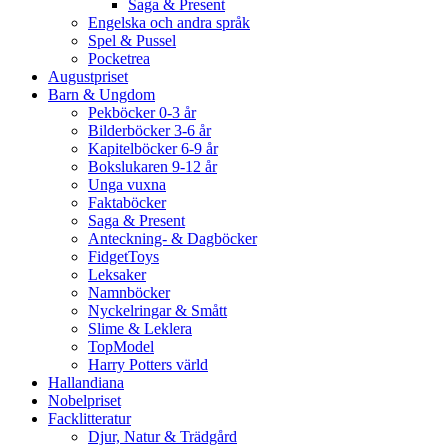
Saga & Present
Engelska och andra språk
Spel & Pussel
Pocketrea
Augustpriset
Barn & Ungdom
Pekböcker 0-3 år
Bilderböcker 3-6 år
Kapitelböcker 6-9 år
Bokslukaren 9-12 år
Unga vuxna
Faktaböcker
Saga & Present
Anteckning- & Dagböcker
FidgetToys
Leksaker
Namnböcker
Nyckelringar & Smått
Slime & Leklera
TopModel
Harry Potters värld
Hallandiana
Nobelpriset
Facklitteratur
Djur, Natur & Trädgård