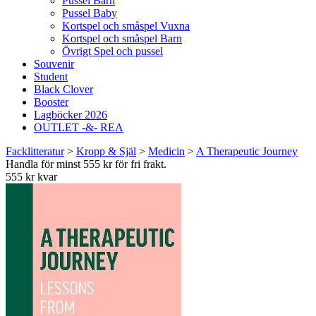
Pussel Barn
Pussel Baby
Kortspel och småspel Vuxna
Kortspel och småspel Barn
Övrigt Spel och pussel
Souvenir
Student
Black Clover
Booster
Lagböcker 2026
OUTLET -&- REA
Facklitteratur
>
Kropp & Själ
>
Medicin
>
A Therapeutic Journey
Handla för minst 555 kr för fri frakt.
555 kr kvar