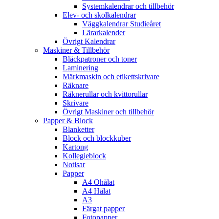
Systemkalendrar och tillbehör
Elev- och skolkalendrar
Väggkalendrar Studieåret
Lärarkalender
Övrigt Kalendrar
Maskiner & Tillbehör
Bläckpatroner och toner
Laminering
Märkmaskin och etikettskrivare
Räknare
Räknerullar och kvittorullar
Skrivare
Övrigt Maskiner och tillbehör
Papper & Block
Blanketter
Block och blockkuber
Kartong
Kollegieblock
Notisar
Papper
A4 Ohålat
A4 Hålat
A3
Färgat papper
Fotopapper