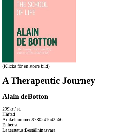
(Klicka för en större bild)
A Therapeutic Journey
Alain deBotton
299
kr
/ st.
Häftad
Artikelnummer:
9780241642566
Enhet:
st.
Lagerstatus:
Beställningsvara