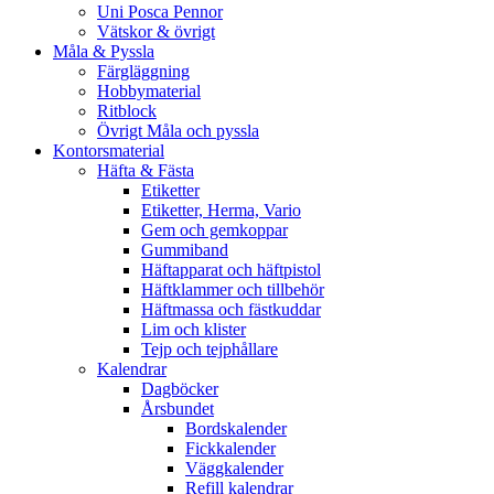
Uni Posca Pennor
Vätskor & övrigt
Måla & Pyssla
Färgläggning
Hobbymaterial
Ritblock
Övrigt Måla och pyssla
Kontorsmaterial
Häfta & Fästa
Etiketter
Etiketter, Herma, Vario
Gem och gemkoppar
Gummiband
Häftapparat och häftpistol
Häftklammer och tillbehör
Häftmassa och fästkuddar
Lim och klister
Tejp och tejphållare
Kalendrar
Dagböcker
Årsbundet
Bordskalender
Fickkalender
Väggkalender
Refill kalendrar