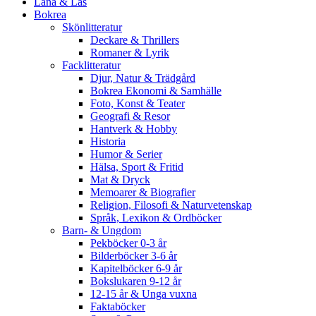
Låna & Läs
Bokrea
Skönlitteratur
Deckare & Thrillers
Romaner & Lyrik
Facklitteratur
Djur, Natur & Trädgård
Bokrea Ekonomi & Samhälle
Foto, Konst & Teater
Geografi & Resor
Hantverk & Hobby
Historia
Humor & Serier
Hälsa, Sport & Fritid
Mat & Dryck
Memoarer & Biografier
Religion, Filosofi & Naturvetenskap
Språk, Lexikon & Ordböcker
Barn- & Ungdom
Pekböcker 0-3 år
Bilderböcker 3-6 år
Kapitelböcker 6-9 år
Bokslukaren 9-12 år
12-15 år & Unga vuxna
Faktaböcker