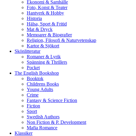
Ekonomi & Samhälle
Foto, Konst & Teater
Hantverk & Hobby
Historia
Hälsa, Sport & Fritid
Mat & Dryck
Memoarer & Biografier
Religion, Filosofi & Naturvetenskap
Kartor & Sjökort
Skönlitteratur
Romaner & Lyrik
Spänning & Thrillers
Pocket
The English Bookshop
Booktok
Childrens Books
Young Adults
Crime
Fantasy & Science Fiction
Fiction
Sport
Swedish Authors
Non Fiction & P. Development
Mafia Romance
Klassiker