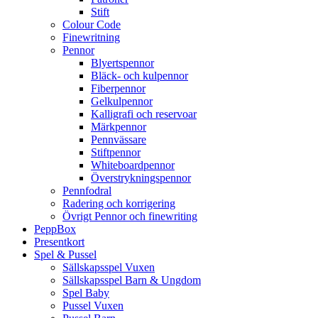
Stift
Colour Code
Finewritning
Pennor
Blyertspennor
Bläck- och kulpennor
Fiberpennor
Gelkulpennor
Kalligrafi och reservoar
Märkpennor
Pennvässare
Stiftpennor
Whiteboardpennor
Överstrykningspennor
Pennfodral
Radering och korrigering
Övrigt Pennor och finewriting
PeppBox
Presentkort
Spel & Pussel
Sällskapsspel Vuxen
Sällskapsspel Barn & Ungdom
Spel Baby
Pussel Vuxen