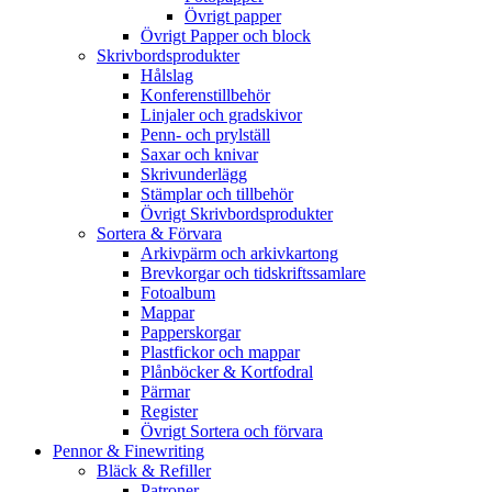
Övrigt papper
Övrigt Papper och block
Skrivbordsprodukter
Hålslag
Konferenstillbehör
Linjaler och gradskivor
Penn- och prylställ
Saxar och knivar
Skrivunderlägg
Stämplar och tillbehör
Övrigt Skrivbordsprodukter
Sortera & Förvara
Arkivpärm och arkivkartong
Brevkorgar och tidskriftssamlare
Fotoalbum
Mappar
Papperskorgar
Plastfickor och mappar
Plånböcker & Kortfodral
Pärmar
Register
Övrigt Sortera och förvara
Pennor & Finewriting
Bläck & Refiller
Patroner