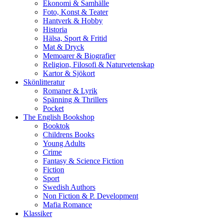
Ekonomi & Samhälle
Foto, Konst & Teater
Hantverk & Hobby
Historia
Hälsa, Sport & Fritid
Mat & Dryck
Memoarer & Biografier
Religion, Filosofi & Naturvetenskap
Kartor & Sjökort
Skönlitteratur
Romaner & Lyrik
Spänning & Thrillers
Pocket
The English Bookshop
Booktok
Childrens Books
Young Adults
Crime
Fantasy & Science Fiction
Fiction
Sport
Swedish Authors
Non Fiction & P. Development
Mafia Romance
Klassiker