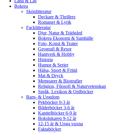
Låna & Läs
Bokrea
Skönlitteratur
Deckare & Thrillers
Romaner & Lyrik
Facklitteratur
Djur, Natur & Trädgård
Bokrea Ekonomi & Samhälle
Foto, Konst & Teater
Geografi & Resor
Hantverk & Hobby
Historia
Humor & Serier
Hälsa, Sport & Fritid
Mat & Dryck
Memoarer & Biografier
Religion, Filosofi & Naturvetenskap
Språk, Lexikon & Ordböcker
Barn- & Ungdom
Pekböcker 0-3 år
Bilderböcker 3-6 år
Kapitelböcker 6-9 år
Bokslukaren 9-12 år
12-15 år & Unga vuxna
Faktaböcker