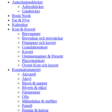
Anteckningsböcker
Adressböcker
Gästböcker
Book Nook
Far & Flyg
Kalendrar
Kort & Kuvert
Brevpapper
Brevpåsar och provsäckar
Finpapper och kuvert
Gratulationskort
Kuvert
Omslagspapper & Present
Placeringskort
Övrigt Kort och kuvert
Konstnärsmateriel
Akvarell
Akryl
Block & papper
Blyerts & ritkol
Färgpennor
Olja
Målardukar & stafflier
Pastell
Penslar & knivar