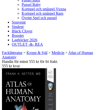
Pussel Barn
Pussel Baby
Kortspel och småspel Vuxna
Kortspel och småspel Barn
Övrigt Spel och pussel
Souvenir
Student
Black Clover
Booster
Lagböcker 2026
OUTLET -&- REA
Facklitteratur
>
Kropp & Själ
>
Medicin
>
Atlas of Human
Anatomy
Handla för minst 555 kr för fri frakt.
555 kr kvar