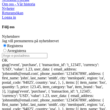
Om oss - Vår historia
Nyheter
Returansökan
Logga in
Följ oss
Nyhetsbrev
Jag vill prenumerera på nyhetsbrevet
Registrera
Avregistrera
OK
gtag('event', 'purchase', { 'transaction_id': 't_12345', 'currency':
'USD', 'value': 1.23, user_data: { email_address:
'johnsmith@email.com', phone_number: '1234567890', address: {
first_name: 'john', last_name: 'smith', city: 'menlopark', region: 'ca',
postal_code: '94025', country: 'usa', }, }, items: [{ item_name: 'foo',
quantity: 5, price: 123.45, item_category: 'bar', item_brand : 'baz',
}], });
gtag('event', 'purchase', { 'transaction_id': 't_12345',
'currency': 'USD', 'value': 1.23, user_data: { email_address:
'johnsmith@email.com', phone_number: '1234567890', address: {
first_name: 'john', last_name: 'smith', city: 'menlopark', region: 'ca',
postal_code: '94025', country: 'usa', }, }, items: [{ item_name: 'foo',