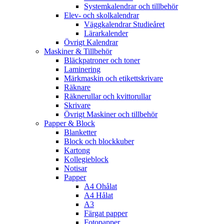
Systemkalendrar och tillbehör
Elev- och skolkalendrar
Väggkalendrar Studieåret
Lärarkalender
Övrigt Kalendrar
Maskiner & Tillbehör
Bläckpatroner och toner
Laminering
Märkmaskin och etikettskrivare
Räknare
Räknerullar och kvittorullar
Skrivare
Övrigt Maskiner och tillbehör
Papper & Block
Blanketter
Block och blockkuber
Kartong
Kollegieblock
Notisar
Papper
A4 Ohålat
A4 Hålat
A3
Färgat papper
Fotopapper