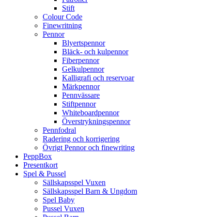
Stift
Colour Code
Finewritning
Pennor
Blyertspennor
Bläck- och kulpennor
Fiberpennor
Gelkulpennor
Kalligrafi och reservoar
Märkpennor
Pennvässare
Stiftpennor
Whiteboardpennor
Överstrykningspennor
Pennfodral
Radering och korrigering
Övrigt Pennor och finewriting
PeppBox
Presentkort
Spel & Pussel
Sällskapsspel Vuxen
Sällskapsspel Barn & Ungdom
Spel Baby
Pussel Vuxen