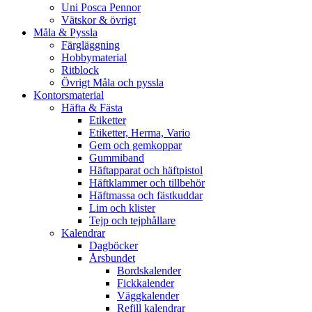
Uni Posca Pennor
Vätskor & övrigt
Måla & Pyssla
Färgläggning
Hobbymaterial
Ritblock
Övrigt Måla och pyssla
Kontorsmaterial
Häfta & Fästa
Etiketter
Etiketter, Herma, Vario
Gem och gemkoppar
Gummiband
Häftapparat och häftpistol
Häftklammer och tillbehör
Häftmassa och fästkuddar
Lim och klister
Tejp och tejphållare
Kalendrar
Dagböcker
Årsbundet
Bordskalender
Fickkalender
Väggkalender
Refill kalendrar