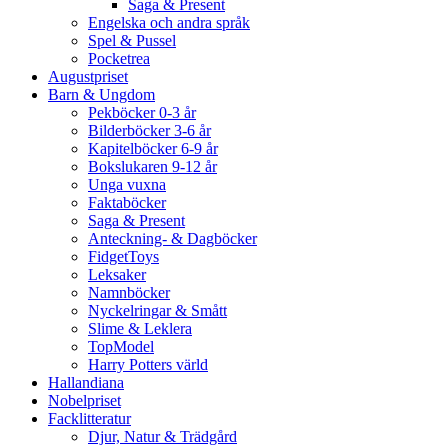
Saga & Present
Engelska och andra språk
Spel & Pussel
Pocketrea
Augustpriset
Barn & Ungdom
Pekböcker 0-3 år
Bilderböcker 3-6 år
Kapitelböcker 6-9 år
Bokslukaren 9-12 år
Unga vuxna
Faktaböcker
Saga & Present
Anteckning- & Dagböcker
FidgetToys
Leksaker
Namnböcker
Nyckelringar & Smått
Slime & Leklera
TopModel
Harry Potters värld
Hallandiana
Nobelpriset
Facklitteratur
Djur, Natur & Trädgård