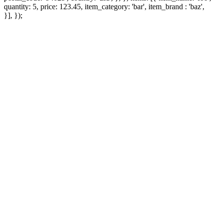
quantity: 5, price: 123.45, item_category: 'bar', item_brand : 'baz',
}], });