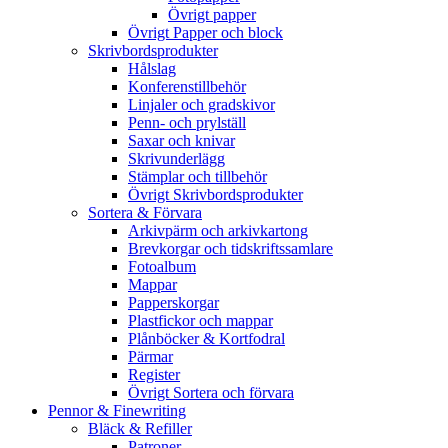
Övrigt papper
Övrigt Papper och block
Skrivbordsprodukter
Hålslag
Konferenstillbehör
Linjaler och gradskivor
Penn- och prylställ
Saxar och knivar
Skrivunderlägg
Stämplar och tillbehör
Övrigt Skrivbordsprodukter
Sortera & Förvara
Arkivpärm och arkivkartong
Brevkorgar och tidskriftssamlare
Fotoalbum
Mappar
Papperskorgar
Plastfickor och mappar
Plånböcker & Kortfodral
Pärmar
Register
Övrigt Sortera och förvara
Pennor & Finewriting
Bläck & Refiller
Patroner