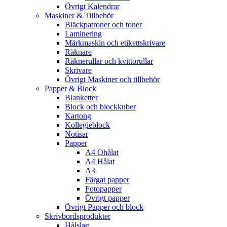
Övrigt Kalendrar
Maskiner & Tillbehör
Bläckpatroner och toner
Laminering
Märkmaskin och etikettskrivare
Räknare
Räknerullar och kvittorullar
Skrivare
Övrigt Maskiner och tillbehör
Papper & Block
Blanketter
Block och blockkuber
Kartong
Kollegieblock
Notisar
Papper
A4 Ohålat
A4 Hålat
A3
Färgat papper
Fotopapper
Övrigt papper
Övrigt Papper och block
Skrivbordsprodukter
Hålslag