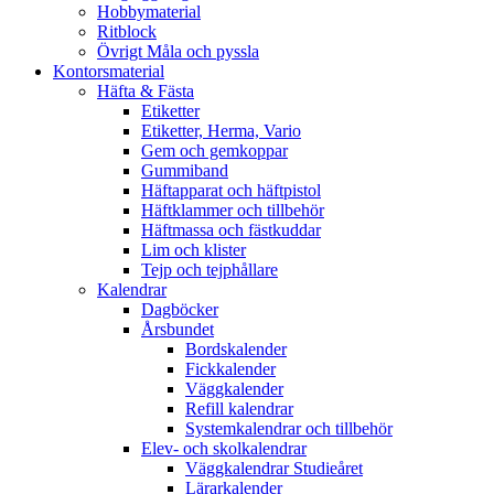
Hobbymaterial
Ritblock
Övrigt Måla och pyssla
Kontorsmaterial
Häfta & Fästa
Etiketter
Etiketter, Herma, Vario
Gem och gemkoppar
Gummiband
Häftapparat och häftpistol
Häftklammer och tillbehör
Häftmassa och fästkuddar
Lim och klister
Tejp och tejphållare
Kalendrar
Dagböcker
Årsbundet
Bordskalender
Fickkalender
Väggkalender
Refill kalendrar
Systemkalendrar och tillbehör
Elev- och skolkalendrar
Väggkalendrar Studieåret
Lärarkalender