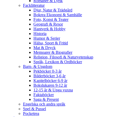
Romaner & Lyrik
Facklitteratur
Djur, Natur & Trädgård
Bokrea Ekonomi & Samhälle
Foto, Konst & Teater
Geografi & Resor
Hantverk & Hobby
Historia
Humor & Serier
Hälsa, Sport & Fritid
Mat & Dryck
Memoarer & Biografier
Religion, Filosofi & Naturvetenskap
Språk, Lexikon & Ordböcker
Barn- & Ungdom
Pekböcker 0-3 år
Bilderböcker 3-6 år
Kapitelböcker 6-9 år
Bokslukaren 9-12 år
12-15 år & Unga vuxna
Faktaböcker
Saga & Present
Engelska och andra språk
Spel & Pussel
Pocketrea