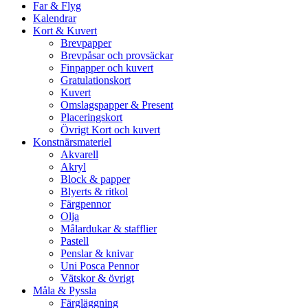
Far & Flyg
Kalendrar
Kort & Kuvert
Brevpapper
Brevpåsar och provsäckar
Finpapper och kuvert
Gratulationskort
Kuvert
Omslagspapper & Present
Placeringskort
Övrigt Kort och kuvert
Konstnärsmateriel
Akvarell
Akryl
Block & papper
Blyerts & ritkol
Färgpennor
Olja
Målardukar & stafflier
Pastell
Penslar & knivar
Uni Posca Pennor
Vätskor & övrigt
Måla & Pyssla
Färgläggning