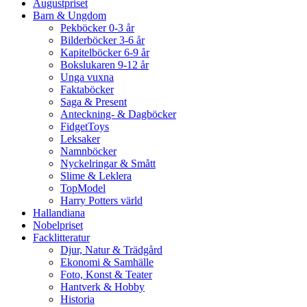
Augustpriset
Barn & Ungdom
Pekböcker 0-3 år
Bilderböcker 3-6 år
Kapitelböcker 6-9 år
Bokslukaren 9-12 år
Unga vuxna
Faktaböcker
Saga & Present
Anteckning- & Dagböcker
FidgetToys
Leksaker
Namnböcker
Nyckelringar & Smått
Slime & Leklera
TopModel
Harry Potters värld
Hallandiana
Nobelpriset
Facklitteratur
Djur, Natur & Trädgård
Ekonomi & Samhälle
Foto, Konst & Teater
Hantverk & Hobby
Historia