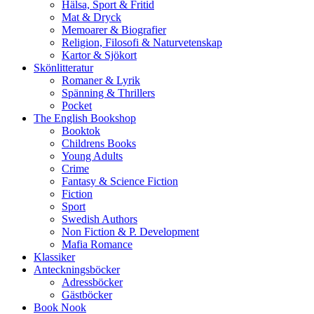
Hälsa, Sport & Fritid
Mat & Dryck
Memoarer & Biografier
Religion, Filosofi & Naturvetenskap
Kartor & Sjökort
Skönlitteratur
Romaner & Lyrik
Spänning & Thrillers
Pocket
The English Bookshop
Booktok
Childrens Books
Young Adults
Crime
Fantasy & Science Fiction
Fiction
Sport
Swedish Authors
Non Fiction & P. Development
Mafia Romance
Klassiker
Anteckningsböcker
Adressböcker
Gästböcker
Book Nook