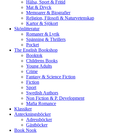
Hälsa, Sport & Fritid
Mat & Dryck
Memoarer & Biografier
Religion, Filosofi & Naturvetenskap
Kartor & Sjökort
Skönlitteratur
Romaner & Lyrik
Spänning & Thrillers
Pocket
The English Bookshop
Booktok
Childrens Books
Young Adults
Crime
Fantasy & Science Fiction
Fiction
Sport
Swedish Authors
Non Fiction & P. Development
Mafia Romance
Klassiker
Anteckningsböcker
Adressböcker
Gästböcker
Book Nook