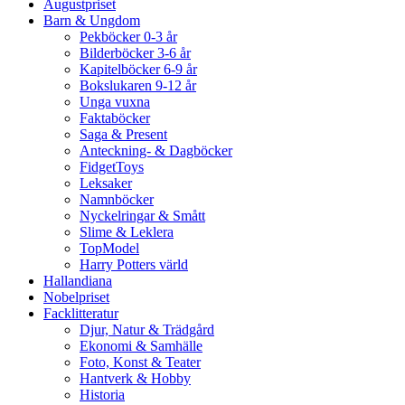
Augustpriset
Barn & Ungdom
Pekböcker 0-3 år
Bilderböcker 3-6 år
Kapitelböcker 6-9 år
Bokslukaren 9-12 år
Unga vuxna
Faktaböcker
Saga & Present
Anteckning- & Dagböcker
FidgetToys
Leksaker
Namnböcker
Nyckelringar & Smått
Slime & Leklera
TopModel
Harry Potters värld
Hallandiana
Nobelpriset
Facklitteratur
Djur, Natur & Trädgård
Ekonomi & Samhälle
Foto, Konst & Teater
Hantverk & Hobby
Historia