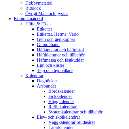
Hobbymaterial
Ritblock
Övrigt Måla och pyssla
Kontorsmaterial
Häfta & Fästa
Etiketter
Etiketter, Herma, Vario
Gem och gemkoppar
Gummiband
Häftapparat och häftpistol
Häftklammer och tillbehör
Häftmassa och fästkuddar
Lim och klister
Tejp och tejphållare
Kalendrar
Dagböcker
Årsbundet
Bordskalender
Fickkalender
Väggkalender
Refill kalendrar
Systemkalendrar och tillbehör
Elev- och skolkalendrar
Väggkalendrar Studieåret
Lärarkalender