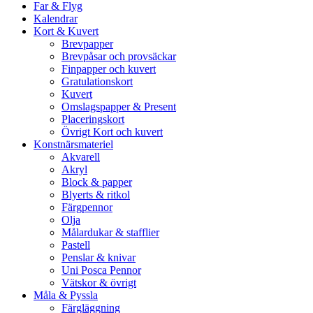
Far & Flyg
Kalendrar
Kort & Kuvert
Brevpapper
Brevpåsar och provsäckar
Finpapper och kuvert
Gratulationskort
Kuvert
Omslagspapper & Present
Placeringskort
Övrigt Kort och kuvert
Konstnärsmateriel
Akvarell
Akryl
Block & papper
Blyerts & ritkol
Färgpennor
Olja
Målardukar & stafflier
Pastell
Penslar & knivar
Uni Posca Pennor
Vätskor & övrigt
Måla & Pyssla
Färgläggning