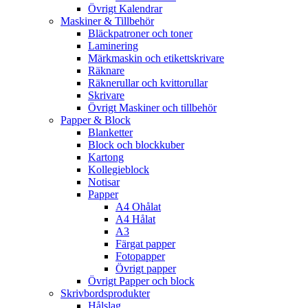
Övrigt Kalendrar
Maskiner & Tillbehör
Bläckpatroner och toner
Laminering
Märkmaskin och etikettskrivare
Räknare
Räknerullar och kvittorullar
Skrivare
Övrigt Maskiner och tillbehör
Papper & Block
Blanketter
Block och blockkuber
Kartong
Kollegieblock
Notisar
Papper
A4 Ohålat
A4 Hålat
A3
Färgat papper
Fotopapper
Övrigt papper
Övrigt Papper och block
Skrivbordsprodukter
Hålslag