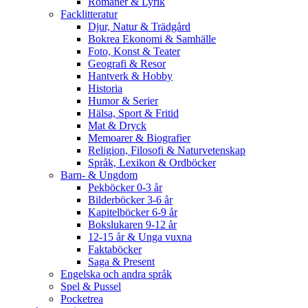
Romaner & Lyrik
Facklitteratur
Djur, Natur & Trädgård
Bokrea Ekonomi & Samhälle
Foto, Konst & Teater
Geografi & Resor
Hantverk & Hobby
Historia
Humor & Serier
Hälsa, Sport & Fritid
Mat & Dryck
Memoarer & Biografier
Religion, Filosofi & Naturvetenskap
Språk, Lexikon & Ordböcker
Barn- & Ungdom
Pekböcker 0-3 år
Bilderböcker 3-6 år
Kapitelböcker 6-9 år
Bokslukaren 9-12 år
12-15 år & Unga vuxna
Faktaböcker
Saga & Present
Engelska och andra språk
Spel & Pussel
Pocketrea