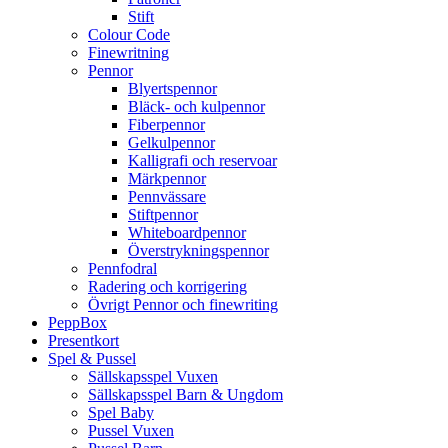
Stift
Colour Code
Finewritning
Pennor
Blyertspennor
Bläck- och kulpennor
Fiberpennor
Gelkulpennor
Kalligrafi och reservoar
Märkpennor
Pennvässare
Stiftpennor
Whiteboardpennor
Överstrykningspennor
Pennfodral
Radering och korrigering
Övrigt Pennor och finewriting
PeppBox
Presentkort
Spel & Pussel
Sällskapsspel Vuxen
Sällskapsspel Barn & Ungdom
Spel Baby
Pussel Vuxen