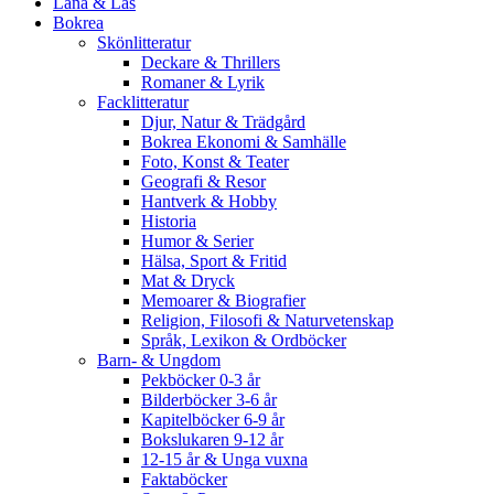
Låna & Läs
Bokrea
Skönlitteratur
Deckare & Thrillers
Romaner & Lyrik
Facklitteratur
Djur, Natur & Trädgård
Bokrea Ekonomi & Samhälle
Foto, Konst & Teater
Geografi & Resor
Hantverk & Hobby
Historia
Humor & Serier
Hälsa, Sport & Fritid
Mat & Dryck
Memoarer & Biografier
Religion, Filosofi & Naturvetenskap
Språk, Lexikon & Ordböcker
Barn- & Ungdom
Pekböcker 0-3 år
Bilderböcker 3-6 år
Kapitelböcker 6-9 år
Bokslukaren 9-12 år
12-15 år & Unga vuxna
Faktaböcker