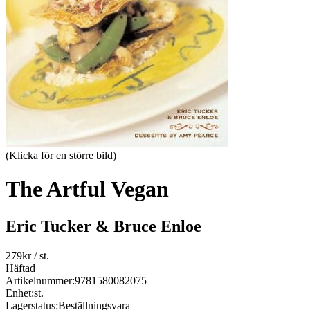
(Klicka för en större bild)
The Artful Vegan
Eric Tucker & Bruce Enloe
279
kr
/ st.
Häftad
Artikelnummer:
9781580082075
Enhet:
st.
Lagerstatus:
Beställningsvara