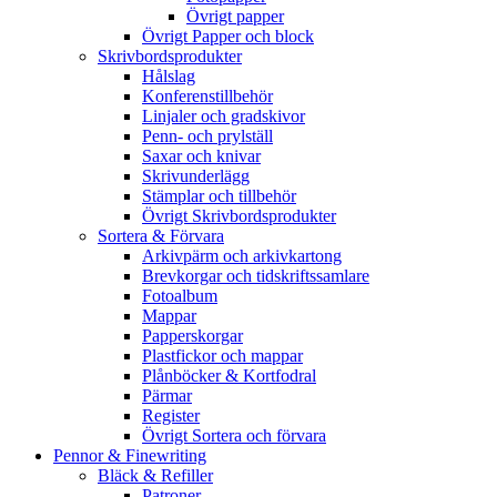
Övrigt papper
Övrigt Papper och block
Skrivbordsprodukter
Hålslag
Konferenstillbehör
Linjaler och gradskivor
Penn- och prylställ
Saxar och knivar
Skrivunderlägg
Stämplar och tillbehör
Övrigt Skrivbordsprodukter
Sortera & Förvara
Arkivpärm och arkivkartong
Brevkorgar och tidskriftssamlare
Fotoalbum
Mappar
Papperskorgar
Plastfickor och mappar
Plånböcker & Kortfodral
Pärmar
Register
Övrigt Sortera och förvara
Pennor & Finewriting
Bläck & Refiller
Patroner