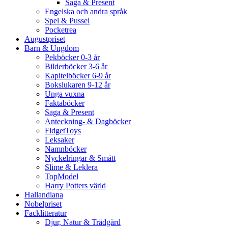
Saga & Present
Engelska och andra språk
Spel & Pussel
Pocketrea
Augustpriset
Barn & Ungdom
Pekböcker 0-3 år
Bilderböcker 3-6 år
Kapitelböcker 6-9 år
Bokslukaren 9-12 år
Unga vuxna
Faktaböcker
Saga & Present
Anteckning- & Dagböcker
FidgetToys
Leksaker
Namnböcker
Nyckelringar & Smått
Slime & Leklera
TopModel
Harry Potters värld
Hallandiana
Nobelpriset
Facklitteratur
Djur, Natur & Trädgård