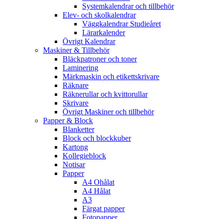
Systemkalendrar och tillbehör
Elev- och skolkalendrar
Väggkalendrar Studieåret
Lärarkalender
Övrigt Kalendrar
Maskiner & Tillbehör
Bläckpatroner och toner
Laminering
Märkmaskin och etikettskrivare
Räknare
Räknerullar och kvittorullar
Skrivare
Övrigt Maskiner och tillbehör
Papper & Block
Blanketter
Block och blockkuber
Kartong
Kollegieblock
Notisar
Papper
A4 Ohålat
A4 Hålat
A3
Färgat papper
Fotopapper