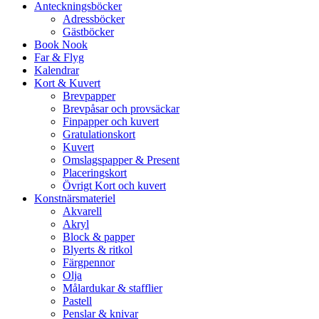
Anteckningsböcker
Adressböcker
Gästböcker
Book Nook
Far & Flyg
Kalendrar
Kort & Kuvert
Brevpapper
Brevpåsar och provsäckar
Finpapper och kuvert
Gratulationskort
Kuvert
Omslagspapper & Present
Placeringskort
Övrigt Kort och kuvert
Konstnärsmateriel
Akvarell
Akryl
Block & papper
Blyerts & ritkol
Färgpennor
Olja
Målardukar & stafflier
Pastell
Penslar & knivar