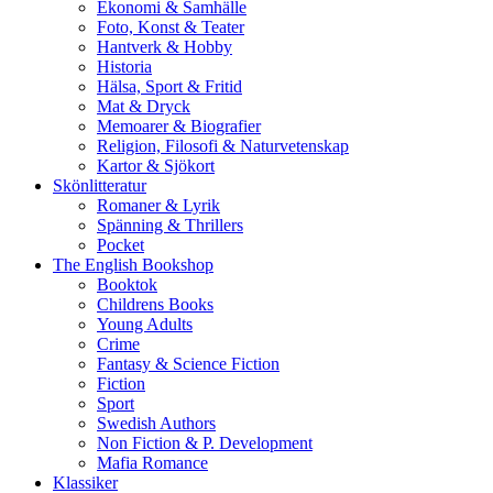
Ekonomi & Samhälle
Foto, Konst & Teater
Hantverk & Hobby
Historia
Hälsa, Sport & Fritid
Mat & Dryck
Memoarer & Biografier
Religion, Filosofi & Naturvetenskap
Kartor & Sjökort
Skönlitteratur
Romaner & Lyrik
Spänning & Thrillers
Pocket
The English Bookshop
Booktok
Childrens Books
Young Adults
Crime
Fantasy & Science Fiction
Fiction
Sport
Swedish Authors
Non Fiction & P. Development
Mafia Romance
Klassiker