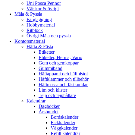
Uni Posca Pennor
Vätskor & övrigt
Måla & Pyssla
Färgläggning
Hobbymaterial
Ritblock
Övrigt Måla och pyssla
Kontorsmaterial
Häfta & Fästa
Etiketter
Etiketter, Herma, Vario
Gem och gemkoppar
Gummiband
Häftapparat och häftpistol
Häftklammer och tillbehör
Häftmassa och fästkuddar
Lim och klister
Tejp och tejphållare
Kalendrar
Dagböcker
Årsbundet
Bordskalender
Fickkalender
Väggkalender
Refill kalendrar