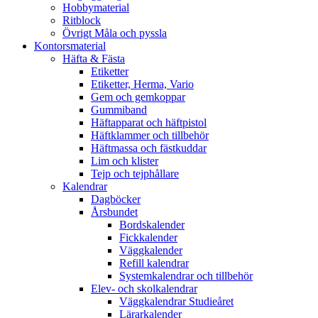
Hobbymaterial
Ritblock
Övrigt Måla och pyssla
Kontorsmaterial
Häfta & Fästa
Etiketter
Etiketter, Herma, Vario
Gem och gemkoppar
Gummiband
Häftapparat och häftpistol
Häftklammer och tillbehör
Häftmassa och fästkuddar
Lim och klister
Tejp och tejphållare
Kalendrar
Dagböcker
Årsbundet
Bordskalender
Fickkalender
Väggkalender
Refill kalendrar
Systemkalendrar och tillbehör
Elev- och skolkalendrar
Väggkalendrar Studieåret
Lärarkalender