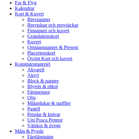
Far & Flyg
Kalendrar
Kort & Kuvert
Brevpapper
Brevpåsar och provsäckar
Finpapper och kuvert
Gratulationskort
Kuvert
Omslagspapper & Present
Placeringskort
Övrigt Kort och kuvert
Konstnärsmateriel
Akvarell
Akryl
Block & papper
Blyerts & ritkol
Färgpennor
Olja
Målardukar & stafflier
Pastell
Penslar & knivar
Uni Posca Pennor
Vätskor & övrigt
Måla & Pyssla
Färgläggning