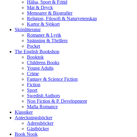
Hälsa, Sport & Fritid
Mat & Dryck
Memoarer & Biografier
Religion, Filosofi & Naturvetenskap
Kartor & Sjökort
Skönlitteratur
Romaner & Lyrik
Spänning & Thrillers
Pocket
The English Bookshop
Booktok
Childrens Books
Young Adults
Crime
Fantasy & Science Fiction
Fiction
Sport
Swedish Authors
Non Fiction & P. Development
Mafia Romance
Klassiker
Anteckningsböcker
Adressböcker
Gästböcker
Book Nook