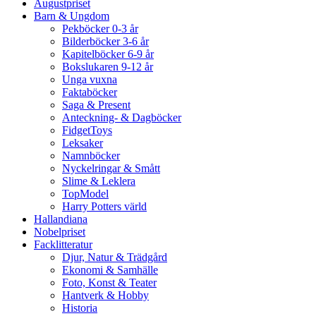
Augustpriset
Barn & Ungdom
Pekböcker 0-3 år
Bilderböcker 3-6 år
Kapitelböcker 6-9 år
Bokslukaren 9-12 år
Unga vuxna
Faktaböcker
Saga & Present
Anteckning- & Dagböcker
FidgetToys
Leksaker
Namnböcker
Nyckelringar & Smått
Slime & Leklera
TopModel
Harry Potters värld
Hallandiana
Nobelpriset
Facklitteratur
Djur, Natur & Trädgård
Ekonomi & Samhälle
Foto, Konst & Teater
Hantverk & Hobby
Historia