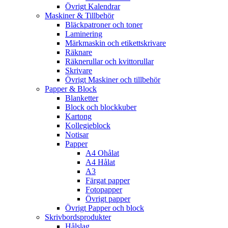
Övrigt Kalendrar
Maskiner & Tillbehör
Bläckpatroner och toner
Laminering
Märkmaskin och etikettskrivare
Räknare
Räknerullar och kvittorullar
Skrivare
Övrigt Maskiner och tillbehör
Papper & Block
Blanketter
Block och blockkuber
Kartong
Kollegieblock
Notisar
Papper
A4 Ohålat
A4 Hålat
A3
Färgat papper
Fotopapper
Övrigt papper
Övrigt Papper och block
Skrivbordsprodukter
Hålslag