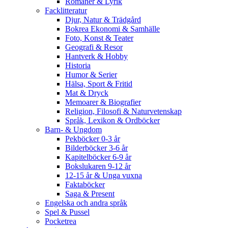
Romaner & Lyrik
Facklitteratur
Djur, Natur & Trädgård
Bokrea Ekonomi & Samhälle
Foto, Konst & Teater
Geografi & Resor
Hantverk & Hobby
Historia
Humor & Serier
Hälsa, Sport & Fritid
Mat & Dryck
Memoarer & Biografier
Religion, Filosofi & Naturvetenskap
Språk, Lexikon & Ordböcker
Barn- & Ungdom
Pekböcker 0-3 år
Bilderböcker 3-6 år
Kapitelböcker 6-9 år
Bokslukaren 9-12 år
12-15 år & Unga vuxna
Faktaböcker
Saga & Present
Engelska och andra språk
Spel & Pussel
Pocketrea