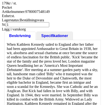
179
kr
/ st.
Pocket
Artikelnummer:
9780007548149
Enhet:
st.
Lagerstatus:
Beställningsvara
St:
Lägg i varukorg
Beskrivning
Specifikationer
When Kathleen Kennedy sailed to England after her father
had been appointed Ambassador to Great Britain in 1938, her
wit, aloofness and sexual charisma at once became the source
of endless fascination for the British public. 'Kick' became the
star of the family and the press loved her, London magazine
Queen headlining her as 'America's Most Important
Debutante'. Her meeting at a summer garden party with a shy,
tall, handsome man called 'Billy' who it transpired was the
heir to the Duke of Devonshire and Chatsworth, the most
eligible bachelor in England, became first an intrigue and
soon a scandal for the Kennedys. She was Catholic and he an
Anglican. But Kick had fallen in love with Billy, and with
England. In 1944, they were married. In September Billy was
killed in combat with the British Army. Widowed as Lady
Hartington, Kathleen Kennedy remained in England after the