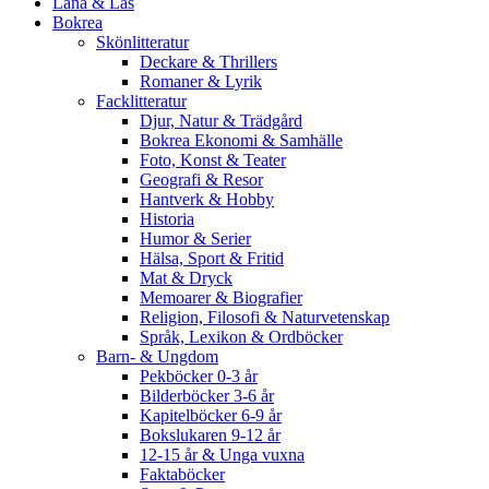
Låna & Läs
Bokrea
Skönlitteratur
Deckare & Thrillers
Romaner & Lyrik
Facklitteratur
Djur, Natur & Trädgård
Bokrea Ekonomi & Samhälle
Foto, Konst & Teater
Geografi & Resor
Hantverk & Hobby
Historia
Humor & Serier
Hälsa, Sport & Fritid
Mat & Dryck
Memoarer & Biografier
Religion, Filosofi & Naturvetenskap
Språk, Lexikon & Ordböcker
Barn- & Ungdom
Pekböcker 0-3 år
Bilderböcker 3-6 år
Kapitelböcker 6-9 år
Bokslukaren 9-12 år
12-15 år & Unga vuxna
Faktaböcker