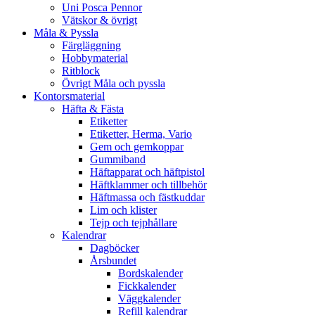
Uni Posca Pennor
Vätskor & övrigt
Måla & Pyssla
Färgläggning
Hobbymaterial
Ritblock
Övrigt Måla och pyssla
Kontorsmaterial
Häfta & Fästa
Etiketter
Etiketter, Herma, Vario
Gem och gemkoppar
Gummiband
Häftapparat och häftpistol
Häftklammer och tillbehör
Häftmassa och fästkuddar
Lim och klister
Tejp och tejphållare
Kalendrar
Dagböcker
Årsbundet
Bordskalender
Fickkalender
Väggkalender
Refill kalendrar