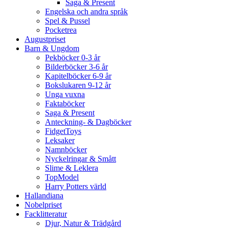
Saga & Present
Engelska och andra språk
Spel & Pussel
Pocketrea
Augustpriset
Barn & Ungdom
Pekböcker 0-3 år
Bilderböcker 3-6 år
Kapitelböcker 6-9 år
Bokslukaren 9-12 år
Unga vuxna
Faktaböcker
Saga & Present
Anteckning- & Dagböcker
FidgetToys
Leksaker
Namnböcker
Nyckelringar & Smått
Slime & Leklera
TopModel
Harry Potters värld
Hallandiana
Nobelpriset
Facklitteratur
Djur, Natur & Trädgård