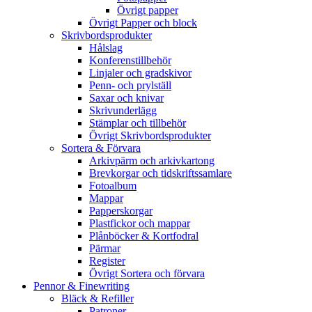
Övrigt papper
Övrigt Papper och block
Skrivbordsprodukter
Hålslag
Konferenstillbehör
Linjaler och gradskivor
Penn- och prylställ
Saxar och knivar
Skrivunderlägg
Stämplar och tillbehör
Övrigt Skrivbordsprodukter
Sortera & Förvara
Arkivpärm och arkivkartong
Brevkorgar och tidskriftssamlare
Fotoalbum
Mappar
Papperskorgar
Plastfickor och mappar
Plånböcker & Kortfodral
Pärmar
Register
Övrigt Sortera och förvara
Pennor & Finewriting
Bläck & Refiller
Patroner