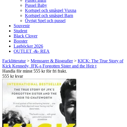
Pussel Barn
Pussel Baby
Kortspel och småspel Vuxna
Kortspel och småspel Barn
Övrigt Spel och pussel
Souvenir
Student
Black Clover
Booster
Lagböcker 2026
OUTLET -&- REA
Facklitteratur
>
Memoarer & Biografier
>
KICK: The True Story of
Kick Kennedy, JFK-s Forgotten Sister and the Heir t
Handla för minst 555 kr för fri frakt.
555 kr kvar