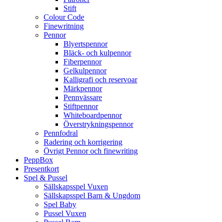
Stift
Colour Code
Finewritning
Pennor
Blyertspennor
Bläck- och kulpennor
Fiberpennor
Gelkulpennor
Kalligrafi och reservoar
Märkpennor
Pennvässare
Stiftpennor
Whiteboardpennor
Överstrykningspennor
Pennfodral
Radering och korrigering
Övrigt Pennor och finewriting
PeppBox
Presentkort
Spel & Pussel
Sällskapsspel Vuxen
Sällskapsspel Barn & Ungdom
Spel Baby
Pussel Vuxen