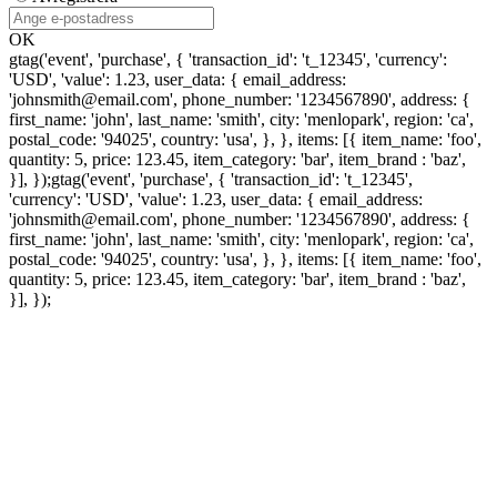
OK
gtag('event', 'purchase', { 'transaction_id': 't_12345', 'currency':
'USD', 'value': 1.23, user_data: { email_address:
'johnsmith@email.com', phone_number: '1234567890', address: {
first_name: 'john', last_name: 'smith', city: 'menlopark', region: 'ca',
postal_code: '94025', country: 'usa', }, }, items: [{ item_name: 'foo',
quantity: 5, price: 123.45, item_category: 'bar', item_brand : 'baz',
}], });
gtag('event', 'purchase', { 'transaction_id': 't_12345',
'currency': 'USD', 'value': 1.23, user_data: { email_address:
'johnsmith@email.com', phone_number: '1234567890', address: {
first_name: 'john', last_name: 'smith', city: 'menlopark', region: 'ca',
postal_code: '94025', country: 'usa', }, }, items: [{ item_name: 'foo',
quantity: 5, price: 123.45, item_category: 'bar', item_brand : 'baz',
}], });