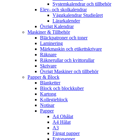
Systemkalendrar och tillbehör
Elev- och skolkalendrar
Väggkalendrar Studieåret
Lärarkalender
Övrigt Kalendrar
Maskiner & Tillbehör
Bläckpatroner och toner
Laminering
Märkmaskin och etikettskrivare
Räknare
Räknerullar och kvittorullar
Skrivare
Övrigt Maskiner och tillbehör
Papper & Block
Blanketter
Block och blockkuber
Kartong
Kollegieblock
Notisar
Papper
A4 Ohålat
A4 Hålat
A3
Färgat papper
Fotopapper