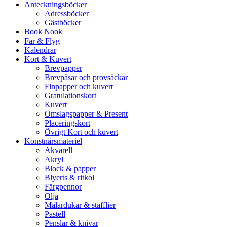
Anteckningsböcker
Adressböcker
Gästböcker
Book Nook
Far & Flyg
Kalendrar
Kort & Kuvert
Brevpapper
Brevpåsar och provsäckar
Finpapper och kuvert
Gratulationskort
Kuvert
Omslagspapper & Present
Placeringskort
Övrigt Kort och kuvert
Konstnärsmateriel
Akvarell
Akryl
Block & papper
Blyerts & ritkol
Färgpennor
Olja
Målardukar & stafflier
Pastell
Penslar & knivar