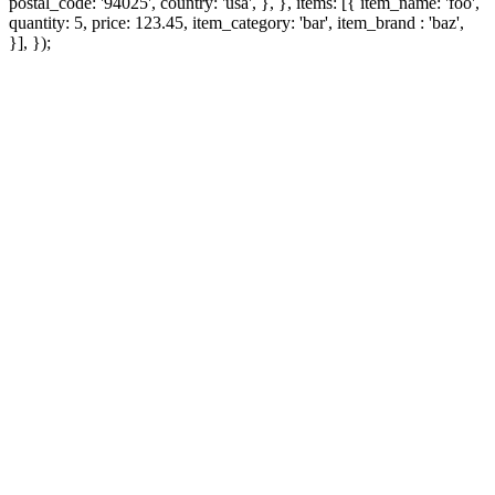
postal_code: '94025', country: 'usa', }, }, items: [{ item_name: 'foo',
quantity: 5, price: 123.45, item_category: 'bar', item_brand : 'baz',
}], });