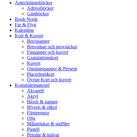
Anteckningsböcker
Adressböcker
Gästböcker
Book Nook
Far & Flyg
Kalendrar
Kort & Kuvert
Brevpapper
Brevpåsar och provsäckar
Finpapper och kuvert
Gratulationskort
Kuvert
Omslagspapper & Present
Placeringskort
Övrigt Kort och kuvert
Konstnärsmateriel
Akvarell
Akryl
Block & papper
Blyerts & ritkol
Färgpennor
Olja
Målardukar & stafflier
Pastell
Penslar & knivar