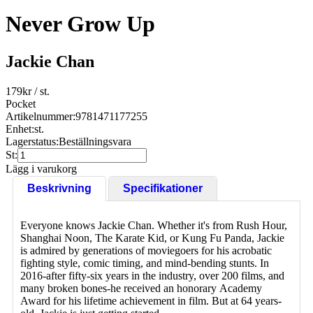
Never Grow Up
Jackie Chan
179
kr
/ st.
Pocket
Artikelnummer:
9781471177255
Enhet:
st.
Lagerstatus:
Beställningsvara
St:
Lägg i varukorg
Beskrivning
Specifikationer
Everyone knows Jackie Chan. Whether it's from Rush Hour,
Shanghai Noon, The Karate Kid, or Kung Fu Panda, Jackie
is admired by generations of moviegoers for his acrobatic
fighting style, comic timing, and mind-bending stunts. In
2016-after fifty-six years in the industry, over 200 films, and
many broken bones-he received an honorary Academy
Award for his lifetime achievement in film. But at 64 years-