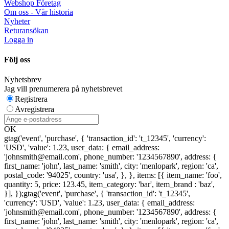
Webshop Företag
Om oss - Vår historia
Nyheter
Returansökan
Logga in
Följ oss
Nyhetsbrev
Jag vill prenumerera på nyhetsbrevet
Registrera
Avregistrera
OK
gtag('event', 'purchase', { 'transaction_id': 't_12345', 'currency':
'USD', 'value': 1.23, user_data: { email_address:
'johnsmith@email.com', phone_number: '1234567890', address: {
first_name: 'john', last_name: 'smith', city: 'menlopark', region: 'ca',
postal_code: '94025', country: 'usa', }, }, items: [{ item_name: 'foo',
quantity: 5, price: 123.45, item_category: 'bar', item_brand : 'baz',
}], });
gtag('event', 'purchase', { 'transaction_id': 't_12345',
'currency': 'USD', 'value': 1.23, user_data: { email_address:
'johnsmith@email.com', phone_number: '1234567890', address: {
first_name: 'john', last_name: 'smith', city: 'menlopark', region: 'ca',