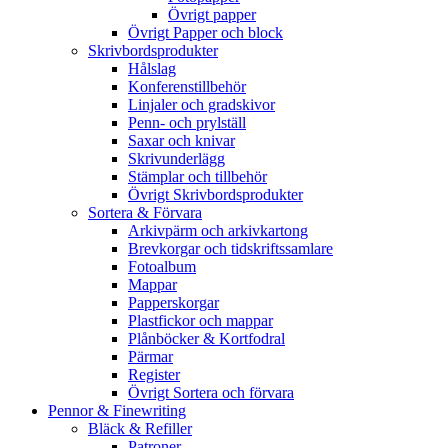
Övrigt papper
Övrigt Papper och block
Skrivbordsprodukter
Hålslag
Konferenstillbehör
Linjaler och gradskivor
Penn- och prylställ
Saxar och knivar
Skrivunderlägg
Stämplar och tillbehör
Övrigt Skrivbordsprodukter
Sortera & Förvara
Arkivpärm och arkivkartong
Brevkorgar och tidskriftssamlare
Fotoalbum
Mappar
Papperskorgar
Plastfickor och mappar
Plånböcker & Kortfodral
Pärmar
Register
Övrigt Sortera och förvara
Pennor & Finewriting
Bläck & Refiller
Patroner