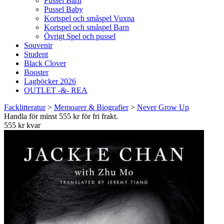
Pussel Barn
Pussel Baby
Kortspel och småspel Vuxna
Kortspel och småspel Barn
Övrigt Spel och pussel
Souvenir
Student
Black Clover
Booster
Lagböcker 2026
OUTLET -&- REA
Facklitteratur
>
Memoarer & Biografier
>
Never Grow Up
Handla för minst 555 kr för fri frakt.
555 kr kvar