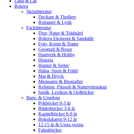
Låna & Läs
Bokrea
Skönlitteratur
Deckare & Thrillers
Romaner & Lyrik
Facklitteratur
Djur, Natur & Trädgård
Bokrea Ekonomi & Samhälle
Foto, Konst & Teater
Geografi & Resor
Hantverk & Hobby
Historia
Humor & Serier
Hälsa, Sport & Fritid
Mat & Dryck
Memoarer & Biografier
Religion, Filosofi & Naturvetenskap
Språk, Lexikon & Ordböcker
Barn- & Ungdom
Pekböcker 0-3 år
Bilderböcker 3-6 år
Kapitelböcker 6-9 år
Bokslukaren 9-12 år
12-15 år & Unga vuxna
Faktaböcker