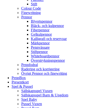
Stift
Colour Code
Finewritning
Pennor
Blyertspennor
Bläck- och kulpennor
Fiberpennor
Gelkulpennor
Kalligrafi och reservoar
Märkpennor
Pennvässare
Stiftpennor
Whiteboardpennor
Överstrykningspennor
Pennfodral
Radering och korrigering
Övrigt Pennor och finewriting
PeppBox
Presentkort
Spel & Pussel
Sällskapsspel Vuxen
Sällskapsspel Barn & Ungdom
Spel Baby
Pussel Vuxen