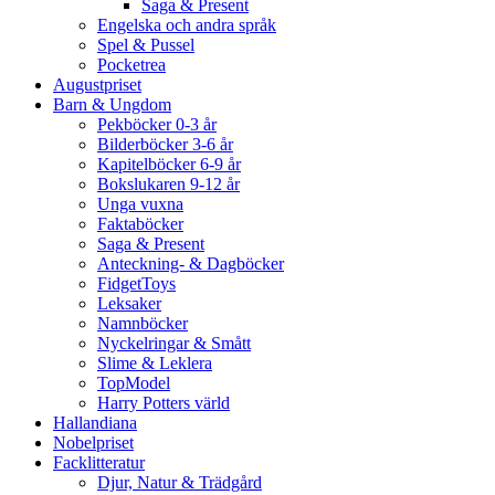
Saga & Present
Engelska och andra språk
Spel & Pussel
Pocketrea
Augustpriset
Barn & Ungdom
Pekböcker 0-3 år
Bilderböcker 3-6 år
Kapitelböcker 6-9 år
Bokslukaren 9-12 år
Unga vuxna
Faktaböcker
Saga & Present
Anteckning- & Dagböcker
FidgetToys
Leksaker
Namnböcker
Nyckelringar & Smått
Slime & Leklera
TopModel
Harry Potters värld
Hallandiana
Nobelpriset
Facklitteratur
Djur, Natur & Trädgård