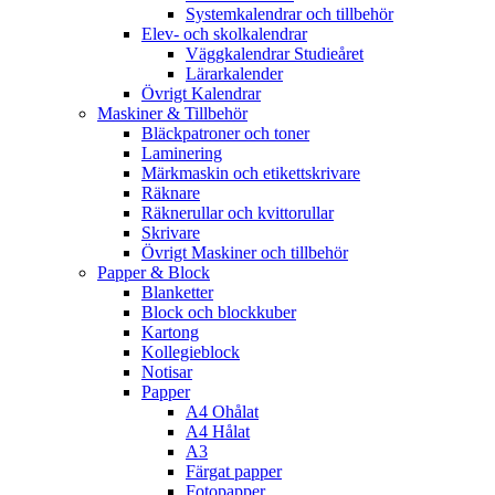
Systemkalendrar och tillbehör
Elev- och skolkalendrar
Väggkalendrar Studieåret
Lärarkalender
Övrigt Kalendrar
Maskiner & Tillbehör
Bläckpatroner och toner
Laminering
Märkmaskin och etikettskrivare
Räknare
Räknerullar och kvittorullar
Skrivare
Övrigt Maskiner och tillbehör
Papper & Block
Blanketter
Block och blockkuber
Kartong
Kollegieblock
Notisar
Papper
A4 Ohålat
A4 Hålat
A3
Färgat papper
Fotopapper