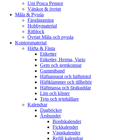
Uni Posca Pennor
Vätskor & övrigt
Måla & Pyssla
Färgläggning
Hobbymaterial
Ritblock
Övrigt Måla och pyssla
Kontorsmaterial
Häfta & Fästa
Etiketter
Etiketter, Herma, Vario
Gem och gemkoppar
Gummiband
Häftapparat och häftpistol
Häftklammer och tillbehör
Häftmassa och fästkuddar
Lim och klister
Tejp och tejphållare
Kalendrar
Dagböcker
Årsbundet
Bordskalender
Fickkalender
Väggkalender
Refill kalendrar