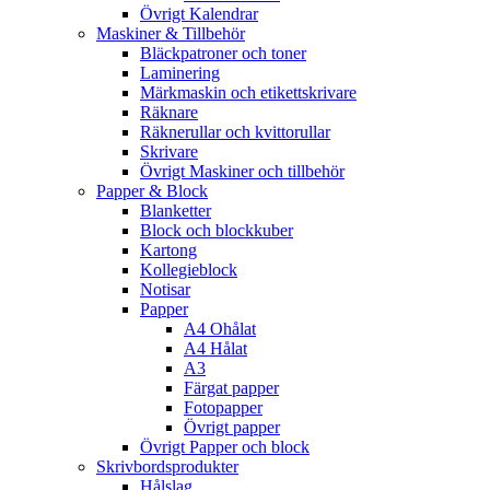
Övrigt Kalendrar
Maskiner & Tillbehör
Bläckpatroner och toner
Laminering
Märkmaskin och etikettskrivare
Räknare
Räknerullar och kvittorullar
Skrivare
Övrigt Maskiner och tillbehör
Papper & Block
Blanketter
Block och blockkuber
Kartong
Kollegieblock
Notisar
Papper
A4 Ohålat
A4 Hålat
A3
Färgat papper
Fotopapper
Övrigt papper
Övrigt Papper och block
Skrivbordsprodukter
Hålslag