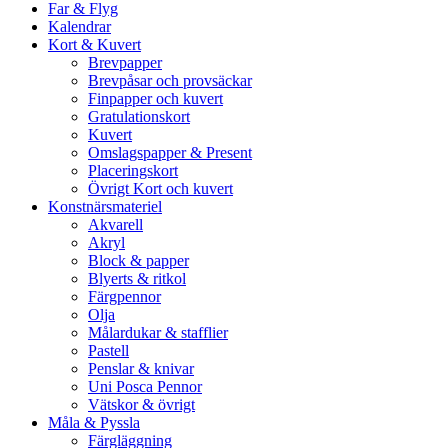
Far & Flyg
Kalendrar
Kort & Kuvert
Brevpapper
Brevpåsar och provsäckar
Finpapper och kuvert
Gratulationskort
Kuvert
Omslagspapper & Present
Placeringskort
Övrigt Kort och kuvert
Konstnärsmateriel
Akvarell
Akryl
Block & papper
Blyerts & ritkol
Färgpennor
Olja
Målardukar & stafflier
Pastell
Penslar & knivar
Uni Posca Pennor
Vätskor & övrigt
Måla & Pyssla
Färgläggning