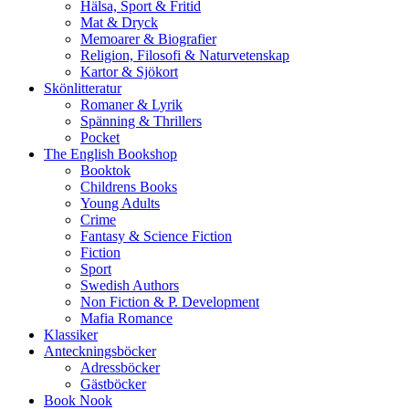
Hälsa, Sport & Fritid
Mat & Dryck
Memoarer & Biografier
Religion, Filosofi & Naturvetenskap
Kartor & Sjökort
Skönlitteratur
Romaner & Lyrik
Spänning & Thrillers
Pocket
The English Bookshop
Booktok
Childrens Books
Young Adults
Crime
Fantasy & Science Fiction
Fiction
Sport
Swedish Authors
Non Fiction & P. Development
Mafia Romance
Klassiker
Anteckningsböcker
Adressböcker
Gästböcker
Book Nook