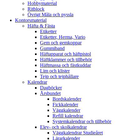
Hobbymaterial
Ritblock
Övrigt Måla och pyssla
Kontorsmaterial
Häfta & Fästa
Etiketter
Etiketter, Herma, Vario
Gem och gemkoppar
Gummiband
Häftapparat och häftpistol
Häftklammer och tillbehör
Häftmassa och fästkuddar
Lim och klister
Tejp och tejphållare
Kalendrar
Dagböcker
Årsbundet
Bordskalender
Fickkalender
Väggkalender
Refill kalendrar
Systemkalendrar och tillbehör
Elev- och skolkalendrar
Väggkalendrar Studieåret
Lärarkalender