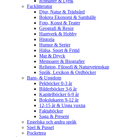
Romaner & Lyrik
Facklitteratur
Djur, Natur & Trädgård
Bokrea Ekonomi & Samhälle
Foto, Konst & Teater
Geografi & Resor
Hantverk & Hobby
Historia
Humor & Serier
Hälsa, Sport & Fritid
Mat & Dryck
Memoarer & Biografier
Religion, Filosofi & Naturvetenskap
Språk, Lexikon & Ordböcker
Barn- & Ungdom
Pekböcker 0-3 år
Bilderböcker 3-6 år
Kapitelböcker 6-9 år
Bokslukaren 9-12 år
12-15 år & Unga vuxna
Faktaböcker
Saga & Present
Engelska och andra språk
Spel & Pussel
Pocketrea