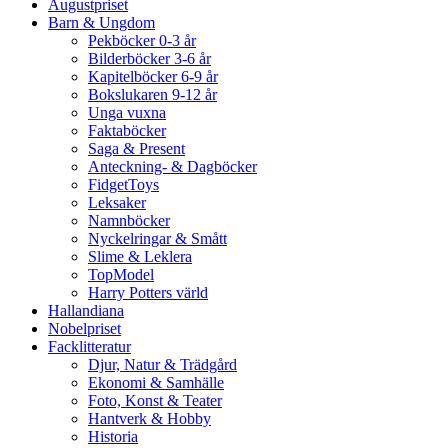
Augustpriset
Barn & Ungdom
Pekböcker 0-3 år
Bilderböcker 3-6 år
Kapitelböcker 6-9 år
Bokslukaren 9-12 år
Unga vuxna
Faktaböcker
Saga & Present
Anteckning- & Dagböcker
FidgetToys
Leksaker
Namnböcker
Nyckelringar & Smått
Slime & Leklera
TopModel
Harry Potters värld
Hallandiana
Nobelpriset
Facklitteratur
Djur, Natur & Trädgård
Ekonomi & Samhälle
Foto, Konst & Teater
Hantverk & Hobby
Historia