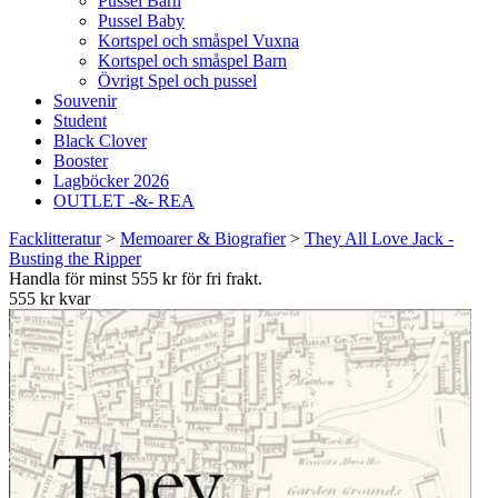
Pussel Barn
Pussel Baby
Kortspel och småspel Vuxna
Kortspel och småspel Barn
Övrigt Spel och pussel
Souvenir
Student
Black Clover
Booster
Lagböcker 2026
OUTLET -&- REA
Facklitteratur
>
Memoarer & Biografier
>
They All Love Jack -
Busting the Ripper
Handla för minst 555 kr för fri frakt.
555 kr kvar