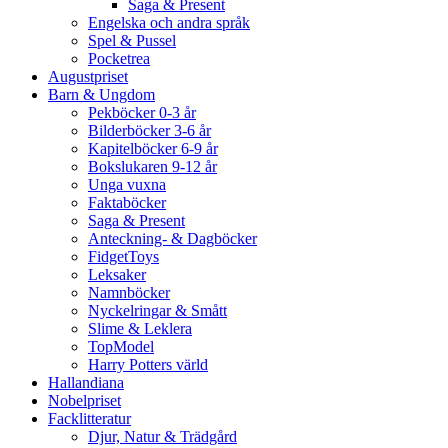
Saga & Present
Engelska och andra språk
Spel & Pussel
Pocketrea
Augustpriset
Barn & Ungdom
Pekböcker 0-3 år
Bilderböcker 3-6 år
Kapitelböcker 6-9 år
Bokslukaren 9-12 år
Unga vuxna
Faktaböcker
Saga & Present
Anteckning- & Dagböcker
FidgetToys
Leksaker
Namnböcker
Nyckelringar & Smått
Slime & Leklera
TopModel
Harry Potters värld
Hallandiana
Nobelpriset
Facklitteratur
Djur, Natur & Trädgård