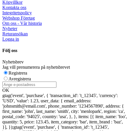
Köpvillkor
Kontakta oss
Integritetspolicy
Webshop Företag
Om oss - Vår historia
Nyheter
Returansökan
Logga in
Följ oss
Nyhetsbrev
Jag vill prenumerera på nyhetsbrevet
Registrera
Avregistrera
OK
gtag('event', 'purchase', { 'transaction_id': 't_12345', 'currency':
'USD', 'value': 1.23, user_data: { email_address:
'johnsmith@email.com', phone_number: '1234567890', address: {
first_name: 'john', last_name: 'smith', city: 'menlopark', region: 'ca',
postal_code: '94025', country: 'usa', }, }, items: [{ item_name: 'foo',
quantity: 5, price: 123.45, item_category: 'bar', item_brand : 'baz',
}], });
gtag('event', 'purchase', { 'transaction_id': 't_12345',