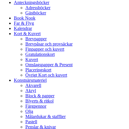
Anteckningsböcker
Adressböcker
Gästböcker
Book Nook
Far & Flyg
Kalendrar
Kort & Kuvert
Brevpapper
Brevpåsar och provsäckar
Finpapper och kuvert
Gratulationskort
Kuvert
Omslagspapper & Present
Placeringskort
Övrigt Kort och kuvert
Konstnärsmateriel
Akvarell
Akryl
Block & papper
Blyerts & ritkol
Färgpennor
Olja
Målardukar & stafflier
Pastell
Penslar & knivar