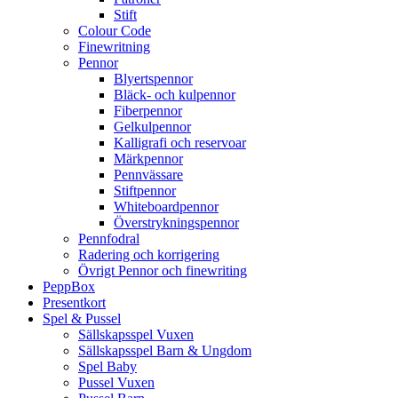
Stift
Colour Code
Finewritning
Pennor
Blyertspennor
Bläck- och kulpennor
Fiberpennor
Gelkulpennor
Kalligrafi och reservoar
Märkpennor
Pennvässare
Stiftpennor
Whiteboardpennor
Överstrykningspennor
Pennfodral
Radering och korrigering
Övrigt Pennor och finewriting
PeppBox
Presentkort
Spel & Pussel
Sällskapsspel Vuxen
Sällskapsspel Barn & Ungdom
Spel Baby
Pussel Vuxen