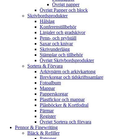
Övrigt papper
Övrigt Papper och block
Skrivbordsprodukter
Hålslag
Konferenstillbehör
Linjaler och gradskivor
Penn- och prylställ
Saxar och knivar
Skrivunderlägg
Stämplar och tillbehör
Övrigt Skrivbordsprodukter
Sortera & Förvara
Arkivpärm och arkivkartong
Brevkorgar och tidskriftssamlare
Fotoalbum
Mappar
Papperskorgar
Plastfickor och mappar
Plånböcker & Kortfodral
Pärmar
Register
Övrigt Sortera och förvara
Pennor & Finewriting
Bläck & Refiller
Patroner