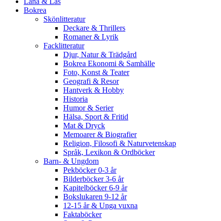
Låna & Läs
Bokrea
Skönlitteratur
Deckare & Thrillers
Romaner & Lyrik
Facklitteratur
Djur, Natur & Trädgård
Bokrea Ekonomi & Samhälle
Foto, Konst & Teater
Geografi & Resor
Hantverk & Hobby
Historia
Humor & Serier
Hälsa, Sport & Fritid
Mat & Dryck
Memoarer & Biografier
Religion, Filosofi & Naturvetenskap
Språk, Lexikon & Ordböcker
Barn- & Ungdom
Pekböcker 0-3 år
Bilderböcker 3-6 år
Kapitelböcker 6-9 år
Bokslukaren 9-12 år
12-15 år & Unga vuxna
Faktaböcker