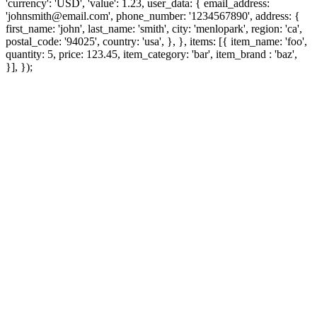
'currency': 'USD', 'value': 1.23, user_data: { email_address:
'johnsmith@email.com', phone_number: '1234567890', address: {
first_name: 'john', last_name: 'smith', city: 'menlopark', region: 'ca',
postal_code: '94025', country: 'usa', }, }, items: [{ item_name: 'foo',
quantity: 5, price: 123.45, item_category: 'bar', item_brand : 'baz',
}], });