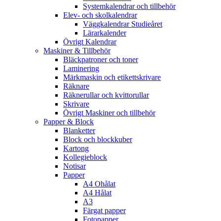
Systemkalendrar och tillbehör
Elev- och skolkalendrar
Väggkalendrar Studieåret
Lärarkalender
Övrigt Kalendrar
Maskiner & Tillbehör
Bläckpatroner och toner
Laminering
Märkmaskin och etikettskrivare
Räknare
Räknerullar och kvittorullar
Skrivare
Övrigt Maskiner och tillbehör
Papper & Block
Blanketter
Block och blockkuber
Kartong
Kollegieblock
Notisar
Papper
A4 Ohålat
A4 Hålat
A3
Färgat papper
Fotopapper