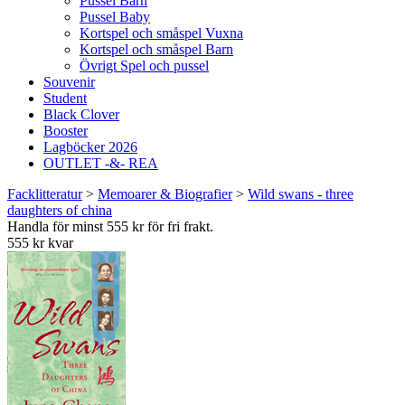
Pussel Barn
Pussel Baby
Kortspel och småspel Vuxna
Kortspel och småspel Barn
Övrigt Spel och pussel
Souvenir
Student
Black Clover
Booster
Lagböcker 2026
OUTLET -&- REA
Facklitteratur
>
Memoarer & Biografier
>
Wild swans - three
daughters of china
Handla för minst 555 kr för fri frakt.
555 kr kvar