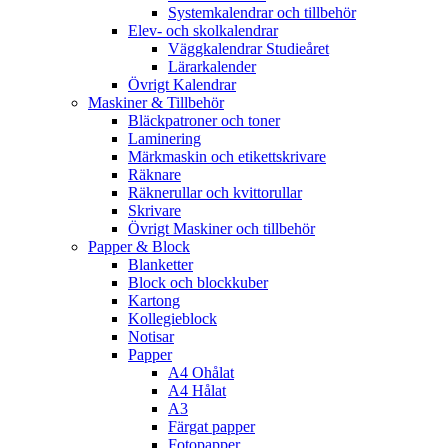
Systemkalendrar och tillbehör
Elev- och skolkalendrar
Väggkalendrar Studieåret
Lärarkalender
Övrigt Kalendrar
Maskiner & Tillbehör
Bläckpatroner och toner
Laminering
Märkmaskin och etikettskrivare
Räknare
Räknerullar och kvittorullar
Skrivare
Övrigt Maskiner och tillbehör
Papper & Block
Blanketter
Block och blockkuber
Kartong
Kollegieblock
Notisar
Papper
A4 Ohålat
A4 Hålat
A3
Färgat papper
Fotopapper