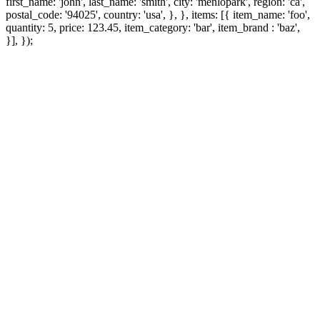
first_name: 'john', last_name: 'smith', city: 'menlopark', region: 'ca',
postal_code: '94025', country: 'usa', }, }, items: [{ item_name: 'foo',
quantity: 5, price: 123.45, item_category: 'bar', item_brand : 'baz',
}], });