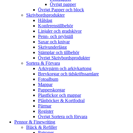
Övrigt papper
Övrigt Papper och block
Skrivbordsprodukter
Hålslag
Konferenstillbehör
Linjaler och gradskivor
Penn- och prylställ
Saxar och knivar
Skrivunderlägg
Stämplar och tillbehör
Övrigt Skrivbordsprodukter
Sortera & Förvara
Arkivpärm och arkivkartong
Brevkorgar och tidskriftssamlare
Fotoalbum
Mappar
Papperskorgar
Plastfickor och mappar
Plånböcker & Kortfodral
Pärmar
Register
Övrigt Sortera och förvara
Pennor & Finewriting
Bläck & Refiller
Patroner