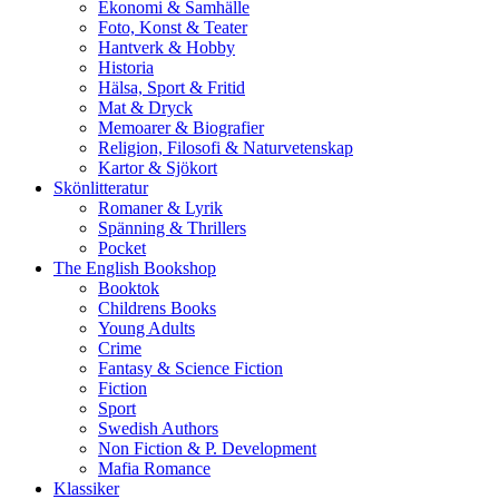
Ekonomi & Samhälle
Foto, Konst & Teater
Hantverk & Hobby
Historia
Hälsa, Sport & Fritid
Mat & Dryck
Memoarer & Biografier
Religion, Filosofi & Naturvetenskap
Kartor & Sjökort
Skönlitteratur
Romaner & Lyrik
Spänning & Thrillers
Pocket
The English Bookshop
Booktok
Childrens Books
Young Adults
Crime
Fantasy & Science Fiction
Fiction
Sport
Swedish Authors
Non Fiction & P. Development
Mafia Romance
Klassiker