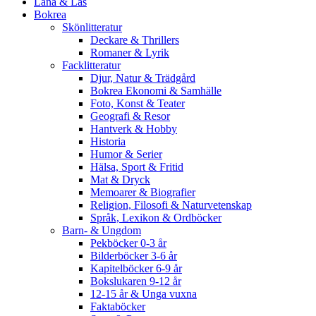
Låna & Läs
Bokrea
Skönlitteratur
Deckare & Thrillers
Romaner & Lyrik
Facklitteratur
Djur, Natur & Trädgård
Bokrea Ekonomi & Samhälle
Foto, Konst & Teater
Geografi & Resor
Hantverk & Hobby
Historia
Humor & Serier
Hälsa, Sport & Fritid
Mat & Dryck
Memoarer & Biografier
Religion, Filosofi & Naturvetenskap
Språk, Lexikon & Ordböcker
Barn- & Ungdom
Pekböcker 0-3 år
Bilderböcker 3-6 år
Kapitelböcker 6-9 år
Bokslukaren 9-12 år
12-15 år & Unga vuxna
Faktaböcker