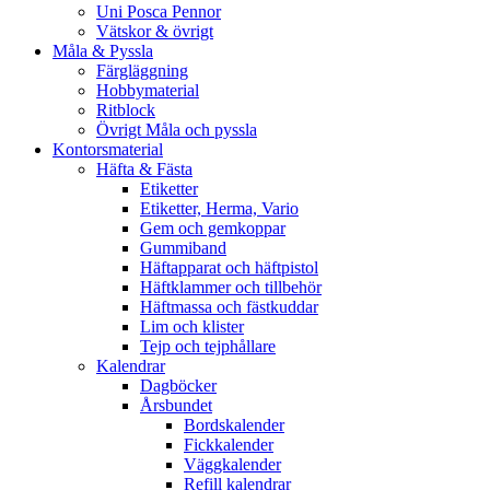
Uni Posca Pennor
Vätskor & övrigt
Måla & Pyssla
Färgläggning
Hobbymaterial
Ritblock
Övrigt Måla och pyssla
Kontorsmaterial
Häfta & Fästa
Etiketter
Etiketter, Herma, Vario
Gem och gemkoppar
Gummiband
Häftapparat och häftpistol
Häftklammer och tillbehör
Häftmassa och fästkuddar
Lim och klister
Tejp och tejphållare
Kalendrar
Dagböcker
Årsbundet
Bordskalender
Fickkalender
Väggkalender
Refill kalendrar