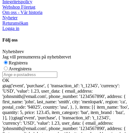
Integritetspolicy
Webshop Företag
Om oss - Vår historia
Nyheter
Returansökan
Logga in
Följ oss
Nyhetsbrev
Jag vill prenumerera på nyhetsbrevet
Registrera
Avregistrera
OK
gtag('event', 'purchase', { 'transaction_id': 't_12345', 'currency':
'USD', 'value': 1.23, user_data: { email_address:
'johnsmith@email.com', phone_number: '1234567890', address: {
first_name: 'john', last_name: 'smith', city: 'menlopark', region: 'ca',
postal_code: '94025', country: 'usa', }, }, items: [{ item_name: 'foo',
quantity: 5, price: 123.45, item_category: 'bar', item_brand : 'baz',
}], });
gtag('event', 'purchase', { 'transaction_id': 't_12345',
'currency': 'USD', 'value': 1.23, user_data: { email_address:
'johnsmith@email.com', phone_number: '1234567890', address: {