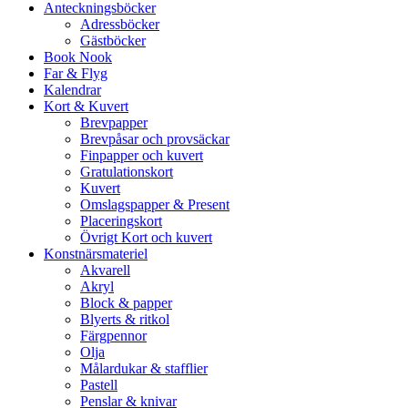
Anteckningsböcker
Adressböcker
Gästböcker
Book Nook
Far & Flyg
Kalendrar
Kort & Kuvert
Brevpapper
Brevpåsar och provsäckar
Finpapper och kuvert
Gratulationskort
Kuvert
Omslagspapper & Present
Placeringskort
Övrigt Kort och kuvert
Konstnärsmateriel
Akvarell
Akryl
Block & papper
Blyerts & ritkol
Färgpennor
Olja
Målardukar & stafflier
Pastell
Penslar & knivar