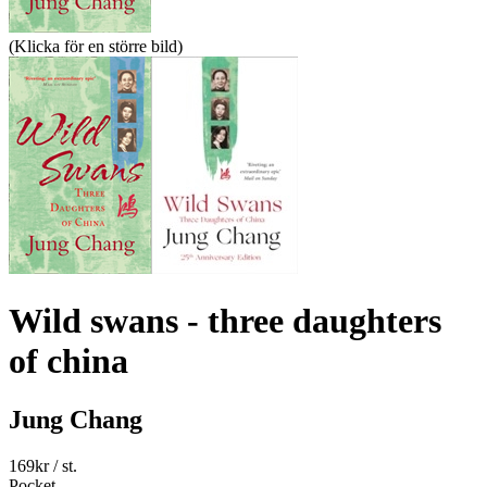
(Klicka för en större bild)
Wild swans - three daughters
of china
Jung Chang
169
kr
/ st.
Pocket