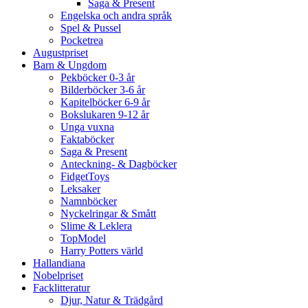
Saga & Present
Engelska och andra språk
Spel & Pussel
Pocketrea
Augustpriset
Barn & Ungdom
Pekböcker 0-3 år
Bilderböcker 3-6 år
Kapitelböcker 6-9 år
Bokslukaren 9-12 år
Unga vuxna
Faktaböcker
Saga & Present
Anteckning- & Dagböcker
FidgetToys
Leksaker
Namnböcker
Nyckelringar & Smått
Slime & Leklera
TopModel
Harry Potters värld
Hallandiana
Nobelpriset
Facklitteratur
Djur, Natur & Trädgård