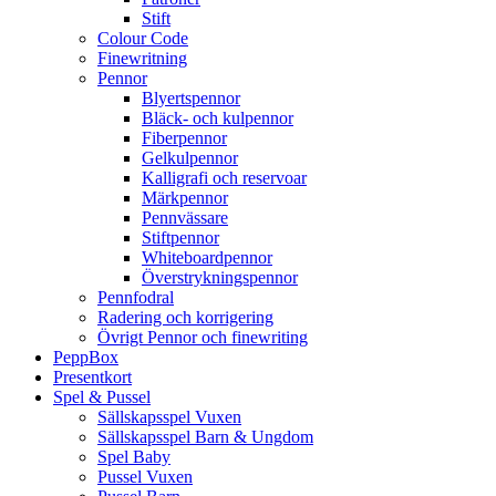
Stift
Colour Code
Finewritning
Pennor
Blyertspennor
Bläck- och kulpennor
Fiberpennor
Gelkulpennor
Kalligrafi och reservoar
Märkpennor
Pennvässare
Stiftpennor
Whiteboardpennor
Överstrykningspennor
Pennfodral
Radering och korrigering
Övrigt Pennor och finewriting
PeppBox
Presentkort
Spel & Pussel
Sällskapsspel Vuxen
Sällskapsspel Barn & Ungdom
Spel Baby
Pussel Vuxen