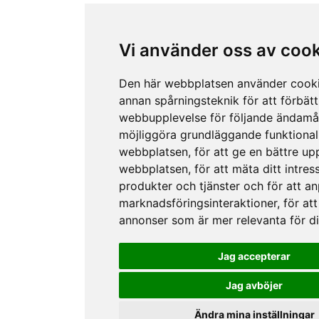
Vi använder oss av coo
Den här webbplatsen använder cook
annan spårningsteknik för att förbätt
webbupplevelse för följande ändamå
möjliggöra grundläggande funktional
webbplatsen
,
för att ge en bättre up
webbplatsen
,
för att mäta ditt intres
produkter och tjänster och för att a
marknadsföringsinteraktioner
,
för att
annonser som är mer relevanta för d
Jag accepterar
Jag avböjer
Ändra mina inställningar