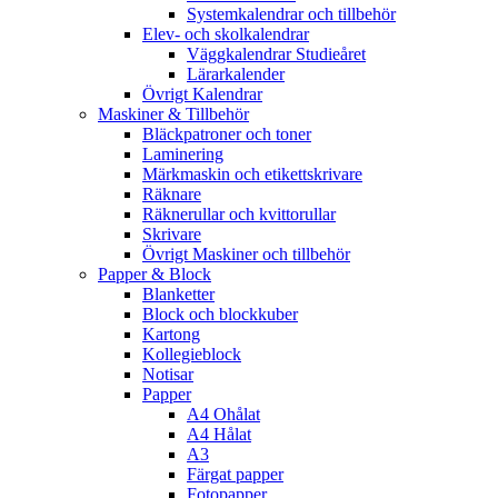
Systemkalendrar och tillbehör
Elev- och skolkalendrar
Väggkalendrar Studieåret
Lärarkalender
Övrigt Kalendrar
Maskiner & Tillbehör
Bläckpatroner och toner
Laminering
Märkmaskin och etikettskrivare
Räknare
Räknerullar och kvittorullar
Skrivare
Övrigt Maskiner och tillbehör
Papper & Block
Blanketter
Block och blockkuber
Kartong
Kollegieblock
Notisar
Papper
A4 Ohålat
A4 Hålat
A3
Färgat papper
Fotopapper