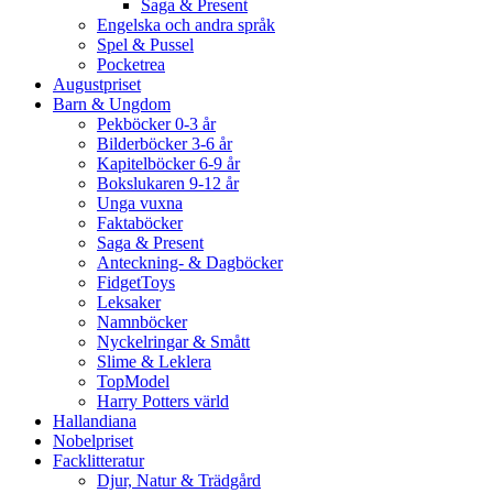
Saga & Present
Engelska och andra språk
Spel & Pussel
Pocketrea
Augustpriset
Barn & Ungdom
Pekböcker 0-3 år
Bilderböcker 3-6 år
Kapitelböcker 6-9 år
Bokslukaren 9-12 år
Unga vuxna
Faktaböcker
Saga & Present
Anteckning- & Dagböcker
FidgetToys
Leksaker
Namnböcker
Nyckelringar & Smått
Slime & Leklera
TopModel
Harry Potters värld
Hallandiana
Nobelpriset
Facklitteratur
Djur, Natur & Trädgård