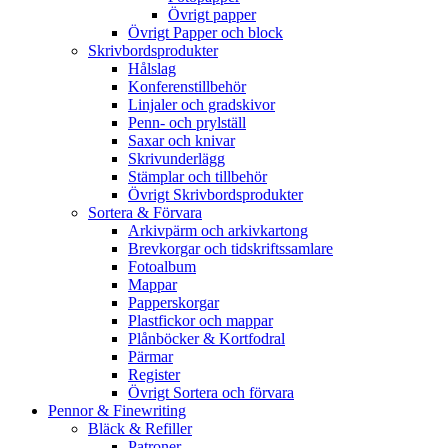
Övrigt papper
Övrigt Papper och block
Skrivbordsprodukter
Hålslag
Konferenstillbehör
Linjaler och gradskivor
Penn- och prylställ
Saxar och knivar
Skrivunderlägg
Stämplar och tillbehör
Övrigt Skrivbordsprodukter
Sortera & Förvara
Arkivpärm och arkivkartong
Brevkorgar och tidskriftssamlare
Fotoalbum
Mappar
Papperskorgar
Plastfickor och mappar
Plånböcker & Kortfodral
Pärmar
Register
Övrigt Sortera och förvara
Pennor & Finewriting
Bläck & Refiller
Patroner