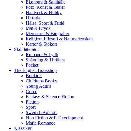
Ekonomi & Samhälle
Foto, Konst & Teater
Hantverk & Hobby
Historia
Hälsa, Sport & Fritid
Mat & Dryck
Memoarer & Biografier
Religion, Filosofi & Naturvetenskap
Kartor & Sjökort
Skönlitteratur
Romaner & Lyrik
Spänning & Thrillers
Pocket
The English Bookshop
Booktok
Childrens Books
Young Adults
Crime
Fantasy & Science Fiction
Fiction
Sport
Swedish Authors
Non Fiction & P. Development
Mafia Romance
Klassiker