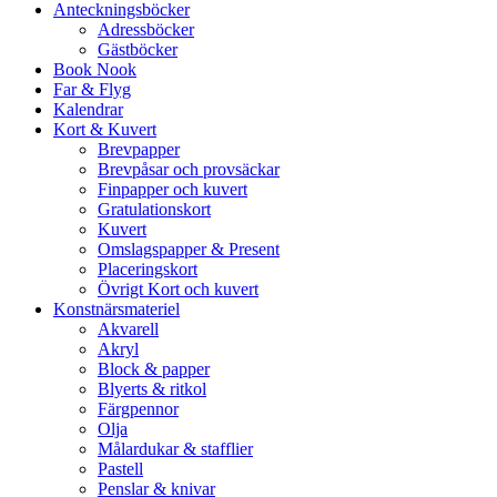
Anteckningsböcker
Adressböcker
Gästböcker
Book Nook
Far & Flyg
Kalendrar
Kort & Kuvert
Brevpapper
Brevpåsar och provsäckar
Finpapper och kuvert
Gratulationskort
Kuvert
Omslagspapper & Present
Placeringskort
Övrigt Kort och kuvert
Konstnärsmateriel
Akvarell
Akryl
Block & papper
Blyerts & ritkol
Färgpennor
Olja
Målardukar & stafflier
Pastell
Penslar & knivar