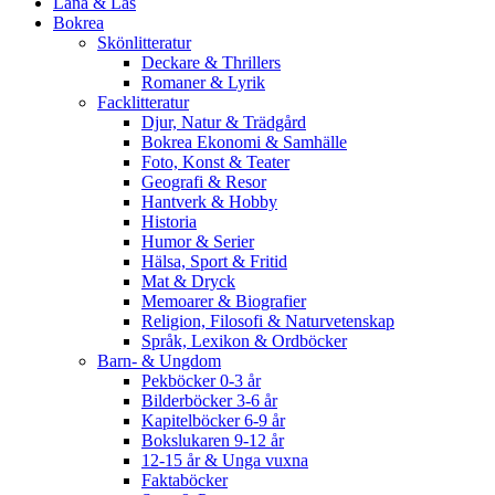
Låna & Läs
Bokrea
Skönlitteratur
Deckare & Thrillers
Romaner & Lyrik
Facklitteratur
Djur, Natur & Trädgård
Bokrea Ekonomi & Samhälle
Foto, Konst & Teater
Geografi & Resor
Hantverk & Hobby
Historia
Humor & Serier
Hälsa, Sport & Fritid
Mat & Dryck
Memoarer & Biografier
Religion, Filosofi & Naturvetenskap
Språk, Lexikon & Ordböcker
Barn- & Ungdom
Pekböcker 0-3 år
Bilderböcker 3-6 år
Kapitelböcker 6-9 år
Bokslukaren 9-12 år
12-15 år & Unga vuxna
Faktaböcker