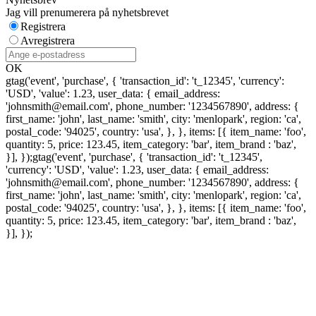
Jag vill prenumerera på nyhetsbrevet
Registrera
Avregistrera
OK
gtag('event', 'purchase', { 'transaction_id': 't_12345', 'currency':
'USD', 'value': 1.23, user_data: { email_address:
'johnsmith@email.com', phone_number: '1234567890', address: {
first_name: 'john', last_name: 'smith', city: 'menlopark', region: 'ca',
postal_code: '94025', country: 'usa', }, }, items: [{ item_name: 'foo',
quantity: 5, price: 123.45, item_category: 'bar', item_brand : 'baz',
}], });
gtag('event', 'purchase', { 'transaction_id': 't_12345',
'currency': 'USD', 'value': 1.23, user_data: { email_address:
'johnsmith@email.com', phone_number: '1234567890', address: {
first_name: 'john', last_name: 'smith', city: 'menlopark', region: 'ca',
postal_code: '94025', country: 'usa', }, }, items: [{ item_name: 'foo',
quantity: 5, price: 123.45, item_category: 'bar', item_brand : 'baz',
}], });