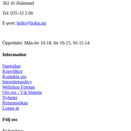
302 41 Halmstad
Tel: 035-33 2 66
E-post:
hello@bokis.nu
Öppettider: Mån-fre 10-18, lör 10-15, Sö 11-14
Information
Startsidan
Köpvillkor
Kontakta oss
Integritetspolicy
Webshop Företag
Om oss - Vår historia
Nyheter
Returansökan
Logga in
Följ oss
Nyhetsbrev