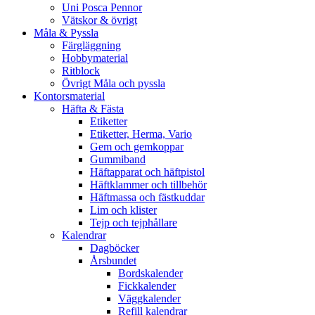
Uni Posca Pennor
Vätskor & övrigt
Måla & Pyssla
Färgläggning
Hobbymaterial
Ritblock
Övrigt Måla och pyssla
Kontorsmaterial
Häfta & Fästa
Etiketter
Etiketter, Herma, Vario
Gem och gemkoppar
Gummiband
Häftapparat och häftpistol
Häftklammer och tillbehör
Häftmassa och fästkuddar
Lim och klister
Tejp och tejphållare
Kalendrar
Dagböcker
Årsbundet
Bordskalender
Fickkalender
Väggkalender
Refill kalendrar