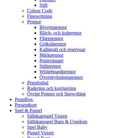
Stift
Colour Code
Finewritning
Pennor
Blyertspennor
Bläck- och kulpennor
Fiberpennor
Gelkulpennor
Kalligrafi och reservoar
Märkpennor
Pennvässare
Stiftpennor
Whiteboardpennor
Överstrykningspennor
Pennfodral
Radering och korrigering
Övrigt Pennor och finewriting
PeppBox
Presentkort
Spel & Pussel
Sällskapsspel Vuxen
Sällskapsspel Barn & Ungdom
Spel Baby
Pussel Vuxen