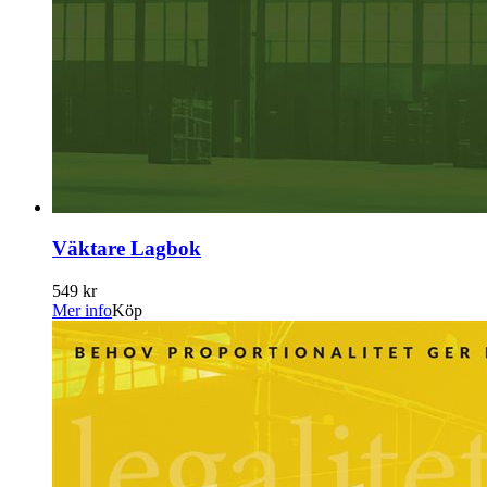
Väktare Lagbok
549 kr
Mer info
Köp