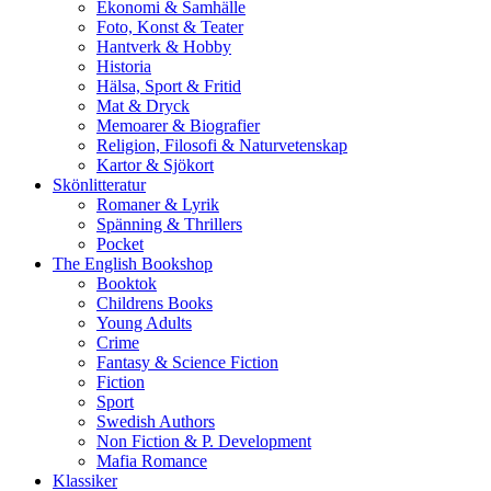
Ekonomi & Samhälle
Foto, Konst & Teater
Hantverk & Hobby
Historia
Hälsa, Sport & Fritid
Mat & Dryck
Memoarer & Biografier
Religion, Filosofi & Naturvetenskap
Kartor & Sjökort
Skönlitteratur
Romaner & Lyrik
Spänning & Thrillers
Pocket
The English Bookshop
Booktok
Childrens Books
Young Adults
Crime
Fantasy & Science Fiction
Fiction
Sport
Swedish Authors
Non Fiction & P. Development
Mafia Romance
Klassiker