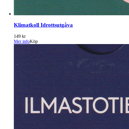
Klimatkoll Idrottsutgåva
149 kr
Mer info
Köp