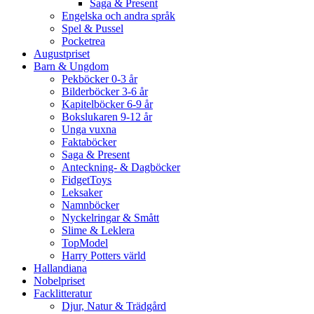
Saga & Present
Engelska och andra språk
Spel & Pussel
Pocketrea
Augustpriset
Barn & Ungdom
Pekböcker 0-3 år
Bilderböcker 3-6 år
Kapitelböcker 6-9 år
Bokslukaren 9-12 år
Unga vuxna
Faktaböcker
Saga & Present
Anteckning- & Dagböcker
FidgetToys
Leksaker
Namnböcker
Nyckelringar & Smått
Slime & Leklera
TopModel
Harry Potters värld
Hallandiana
Nobelpriset
Facklitteratur
Djur, Natur & Trädgård