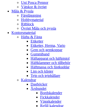
Uni Posca Pennor
Vätskor & övrigt
Måla & Pyssla
Färgläggning
Hobbymaterial
Ritblock
Övrigt Måla och pyssla
Kontorsmaterial
Häfta & Fästa
Etiketter
Etiketter, Herma, Vario
Gem och gemkoppar
Gummiband
Häftapparat och häftpistol
Häftklammer och tillbehör
Häftmassa och fästkuddar
Lim och klister
Tejp och tejphållare
Kalendrar
Dagböcker
Årsbundet
Bordskalender
Fickkalender
Väggkalender
Refill kalendrar