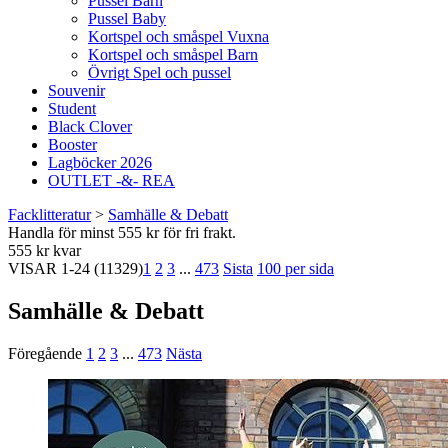
Pussel Barn
Pussel Baby
Kortspel och småspel Vuxna
Kortspel och småspel Barn
Övrigt Spel och pussel
Souvenir
Student
Black Clover
Booster
Lagböcker 2026
OUTLET -&- REA
Facklitteratur
>
Samhälle & Debatt
Handla för minst 555 kr för fri frakt.
555 kr kvar
VISAR
1-24
(11329)
1
2
3
...
473
Sista
100 per sida
Samhälle & Debatt
Föregående
1
2
3
...
473
Nästa