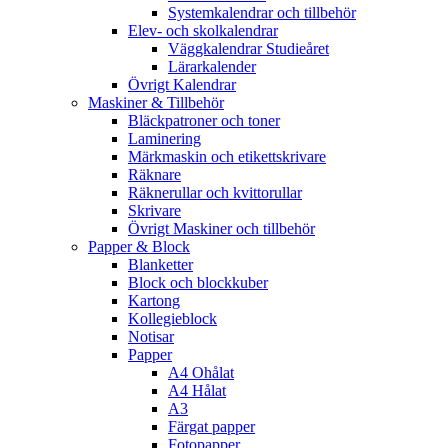
Systemkalendrar och tillbehör
Elev- och skolkalendrar
Väggkalendrar Studieåret
Lärarkalender
Övrigt Kalendrar
Maskiner & Tillbehör
Bläckpatroner och toner
Laminering
Märkmaskin och etikettskrivare
Räknare
Räknerullar och kvittorullar
Skrivare
Övrigt Maskiner och tillbehör
Papper & Block
Blanketter
Block och blockkuber
Kartong
Kollegieblock
Notisar
Papper
A4 Ohålat
A4 Hålat
A3
Färgat papper
Fotopapper