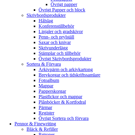
Övrigt papper
Övrigt Papper och block
Skrivbordsprodukter
Hålslag
Konferenstillbehör
Linjaler och gradskivor
Penn- och prylställ
Saxar och knivar
Skrivunderlägg
Stämplar och tillbehör
Övrigt Skrivbordsprodukter
Sortera & Förvara
Arkivpärm och arkivkartong
Brevkorgar och tidskriftssamlare
Fotoalbum
Mappar
Papperskorgar
Plastfickor och mappar
Plånböcker & Kortfodral
Pärmar
Register
Övrigt Sortera och förvara
Pennor & Finewriting
Bläck & Refiller
Patroner