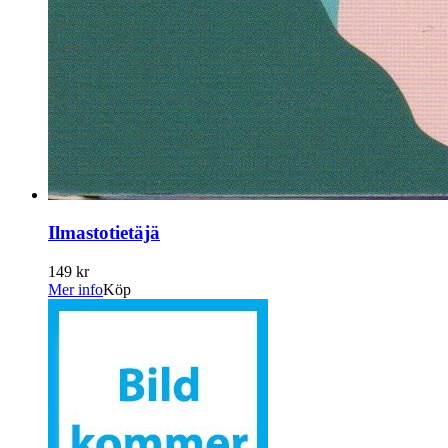
Ilmastotietäjä
149 kr
Mer info
Köp