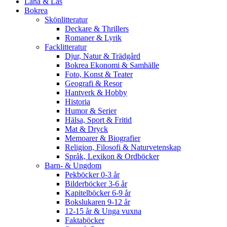
Låna & Läs
Bokrea
Skönlitteratur
Deckare & Thrillers
Romaner & Lyrik
Facklitteratur
Djur, Natur & Trädgård
Bokrea Ekonomi & Samhälle
Foto, Konst & Teater
Geografi & Resor
Hantverk & Hobby
Historia
Humor & Serier
Hälsa, Sport & Fritid
Mat & Dryck
Memoarer & Biografier
Religion, Filosofi & Naturvetenskap
Språk, Lexikon & Ordböcker
Barn- & Ungdom
Pekböcker 0-3 år
Bilderböcker 3-6 år
Kapitelböcker 6-9 år
Bokslukaren 9-12 år
12-15 år & Unga vuxna
Faktaböcker