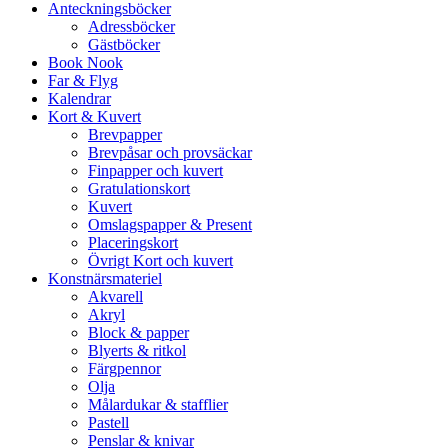
Anteckningsböcker
Adressböcker
Gästböcker
Book Nook
Far & Flyg
Kalendrar
Kort & Kuvert
Brevpapper
Brevpåsar och provsäckar
Finpapper och kuvert
Gratulationskort
Kuvert
Omslagspapper & Present
Placeringskort
Övrigt Kort och kuvert
Konstnärsmateriel
Akvarell
Akryl
Block & papper
Blyerts & ritkol
Färgpennor
Olja
Målardukar & stafflier
Pastell
Penslar & knivar