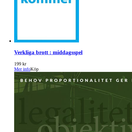
Verkliga brott : middagsspel
199 kr
Mer info
Köp