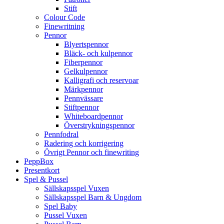
Stift
Colour Code
Finewritning
Pennor
Blyertspennor
Bläck- och kulpennor
Fiberpennor
Gelkulpennor
Kalligrafi och reservoar
Märkpennor
Pennvässare
Stiftpennor
Whiteboardpennor
Överstrykningspennor
Pennfodral
Radering och korrigering
Övrigt Pennor och finewriting
PeppBox
Presentkort
Spel & Pussel
Sällskapsspel Vuxen
Sällskapsspel Barn & Ungdom
Spel Baby
Pussel Vuxen