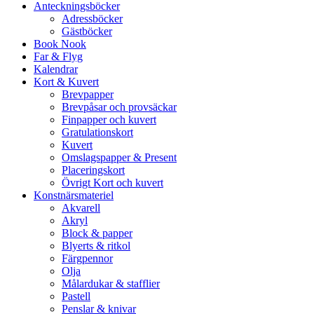
Anteckningsböcker
Adressböcker
Gästböcker
Book Nook
Far & Flyg
Kalendrar
Kort & Kuvert
Brevpapper
Brevpåsar och provsäckar
Finpapper och kuvert
Gratulationskort
Kuvert
Omslagspapper & Present
Placeringskort
Övrigt Kort och kuvert
Konstnärsmateriel
Akvarell
Akryl
Block & papper
Blyerts & ritkol
Färgpennor
Olja
Målardukar & stafflier
Pastell
Penslar & knivar