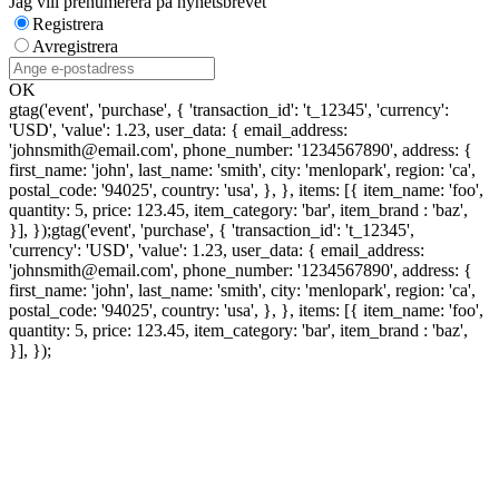
Jag vill prenumerera på nyhetsbrevet
Registrera
Avregistrera
OK
gtag('event', 'purchase', { 'transaction_id': 't_12345', 'currency':
'USD', 'value': 1.23, user_data: { email_address:
'johnsmith@email.com', phone_number: '1234567890', address: {
first_name: 'john', last_name: 'smith', city: 'menlopark', region: 'ca',
postal_code: '94025', country: 'usa', }, }, items: [{ item_name: 'foo',
quantity: 5, price: 123.45, item_category: 'bar', item_brand : 'baz',
}], });
gtag('event', 'purchase', { 'transaction_id': 't_12345',
'currency': 'USD', 'value': 1.23, user_data: { email_address:
'johnsmith@email.com', phone_number: '1234567890', address: {
first_name: 'john', last_name: 'smith', city: 'menlopark', region: 'ca',
postal_code: '94025', country: 'usa', }, }, items: [{ item_name: 'foo',
quantity: 5, price: 123.45, item_category: 'bar', item_brand : 'baz',
}], });