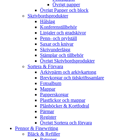
Övrigt papper
Övrigt Papper och block
Skrivbordsprodukter
Hålslag
Konferenstillbehör
Linjaler och gradskivor
Penn- och prylställ
Saxar och knivar
Skrivunderlägg
Stämplar och tillbehör
Övrigt Skrivbordsprodukter
Sortera & Förvara
Arkivpärm och arkivkartong
Brevkorgar och tidskriftssamlare
Fotoalbum
Mappar
Papperskorgar
Plastfickor och mappar
Plånböcker & Kortfodral
Pärmar
Register
Övrigt Sortera och förvara
Pennor & Finewriting
Bläck & Refiller
Patroner