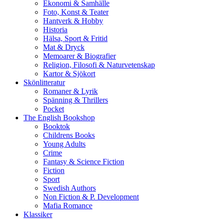
Ekonomi & Samhälle
Foto, Konst & Teater
Hantverk & Hobby
Historia
Hälsa, Sport & Fritid
Mat & Dryck
Memoarer & Biografier
Religion, Filosofi & Naturvetenskap
Kartor & Sjökort
Skönlitteratur
Romaner & Lyrik
Spänning & Thrillers
Pocket
The English Bookshop
Booktok
Childrens Books
Young Adults
Crime
Fantasy & Science Fiction
Fiction
Sport
Swedish Authors
Non Fiction & P. Development
Mafia Romance
Klassiker