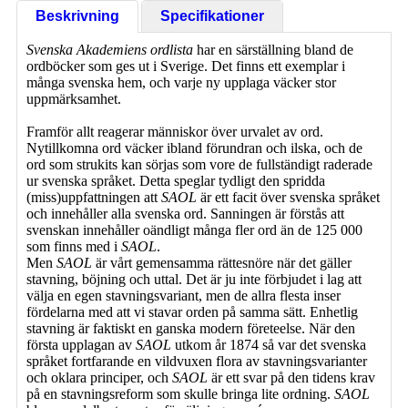
Beskrivning
Specifikationer
Svenska Akademiens ordlista
har en särställning bland de
ordböcker som ges ut i Sverige. Det finns ett exemplar i
många svenska hem, och varje ny upplaga väcker stor
uppmärksamhet.
Framför allt reagerar människor över urvalet av ord.
Nytillkomna ord väcker ibland förundran och ilska, och de
ord som strukits kan sörjas som vore de fullständigt raderade
ur svenska språket. Detta speglar tydligt den spridda
(miss)uppfattningen att
SAOL
är ett facit över svenska språket
och innehåller alla svenska ord. Sanningen är förstås att
svenskan innehåller oändligt många fler ord än de 125 000
som finns med i
SAOL
.
Men
SAOL
är vårt gemensamma rättesnöre när det gäller
stavning, böjning och uttal. Det är ju inte förbjudet i lag att
välja en egen stavningsvariant, men de allra flesta inser
fördelarna med att vi stavar orden på samma sätt. Enhetlig
stavning är faktiskt en ganska modern företeelse. När den
första upplagan av
SAOL
utkom år 1874 så var det svenska
språket fortfarande en vildvuxen flora av stavningsvarianter
och oklara principer, och
SAOL
är ett svar på den tidens krav
på en stavningsreform som skulle bringa lite ordning.
SAOL