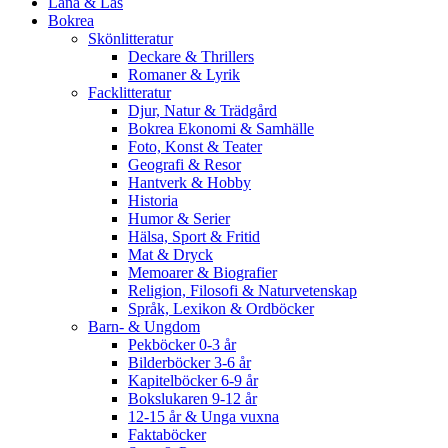
Låna & Läs
Bokrea
Skönlitteratur
Deckare & Thrillers
Romaner & Lyrik
Facklitteratur
Djur, Natur & Trädgård
Bokrea Ekonomi & Samhälle
Foto, Konst & Teater
Geografi & Resor
Hantverk & Hobby
Historia
Humor & Serier
Hälsa, Sport & Fritid
Mat & Dryck
Memoarer & Biografier
Religion, Filosofi & Naturvetenskap
Språk, Lexikon & Ordböcker
Barn- & Ungdom
Pekböcker 0-3 år
Bilderböcker 3-6 år
Kapitelböcker 6-9 år
Bokslukaren 9-12 år
12-15 år & Unga vuxna
Faktaböcker