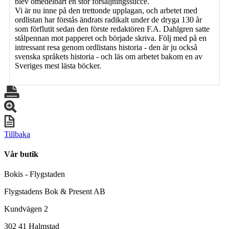
blev omedelbart en stor försäljningssuccé.
Vi är nu inne på den trettonde upplagan, och arbetet med
ordlistan har förstås ändrats radikalt under de dryga 130 år
som förflutit sedan den förste redaktören F.A. Dahlgren satte
stålpennan mot papperet och började skriva. Följ med på en
intressant resa genom ordlistans historia - den är ju också
svenska språkets historia - och läs om arbetet bakom en av
Sveriges mest lästa böcker.
Tillbaka
Vår butik
Bokis - Flygstaden
Flygstadens Bok & Present AB
Kundvägen 2
302 41 Halmstad