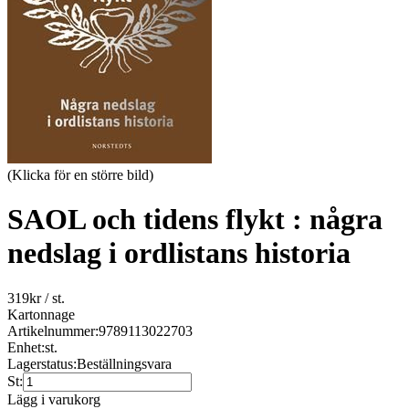
(Klicka för en större bild)
SAOL och tidens flykt : några
nedslag i ordlistans historia
319
kr
/ st.
Kartonnage
Artikelnummer:
9789113022703
Enhet:
st.
Lagerstatus:
Beställningsvara
St:
Lägg i varukorg