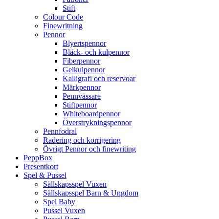
Stift
Colour Code
Finewritning
Pennor
Blyertspennor
Bläck- och kulpennor
Fiberpennor
Gelkulpennor
Kalligrafi och reservoar
Märkpennor
Pennvässare
Stiftpennor
Whiteboardpennor
Överstrykningspennor
Pennfodral
Radering och korrigering
Övrigt Pennor och finewriting
PeppBox
Presentkort
Spel & Pussel
Sällskapsspel Vuxen
Sällskapsspel Barn & Ungdom
Spel Baby
Pussel Vuxen