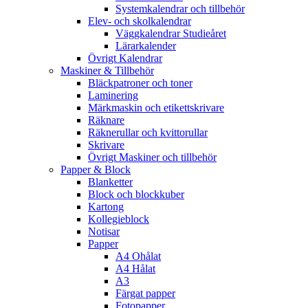
Systemkalendrar och tillbehör
Elev- och skolkalendrar
Väggkalendrar Studieåret
Lärarkalender
Övrigt Kalendrar
Maskiner & Tillbehör
Bläckpatroner och toner
Laminering
Märkmaskin och etikettskrivare
Räknare
Räknerullar och kvittorullar
Skrivare
Övrigt Maskiner och tillbehör
Papper & Block
Blanketter
Block och blockkuber
Kartong
Kollegieblock
Notisar
Papper
A4 Ohålat
A4 Hålat
A3
Färgat papper
Fotopapper