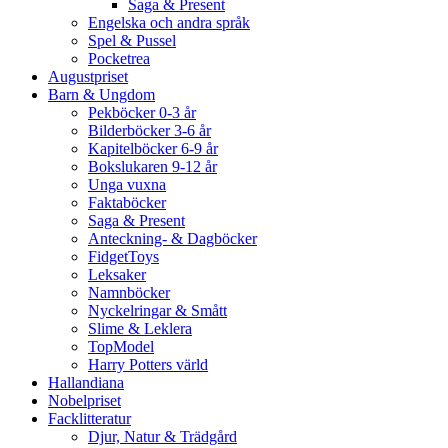
Saga & Present
Engelska och andra språk
Spel & Pussel
Pocketrea
Augustpriset
Barn & Ungdom
Pekböcker 0-3 år
Bilderböcker 3-6 år
Kapitelböcker 6-9 år
Bokslukaren 9-12 år
Unga vuxna
Faktaböcker
Saga & Present
Anteckning- & Dagböcker
FidgetToys
Leksaker
Namnböcker
Nyckelringar & Smått
Slime & Leklera
TopModel
Harry Potters värld
Hallandiana
Nobelpriset
Facklitteratur
Djur, Natur & Trädgård