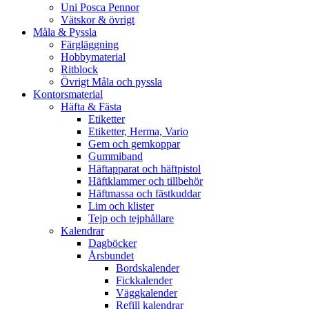
Uni Posca Pennor
Vätskor & övrigt
Måla & Pyssla
Färgläggning
Hobbymaterial
Ritblock
Övrigt Måla och pyssla
Kontorsmaterial
Häfta & Fästa
Etiketter
Etiketter, Herma, Vario
Gem och gemkoppar
Gummiband
Häftapparat och häftpistol
Häftklammer och tillbehör
Häftmassa och fästkuddar
Lim och klister
Tejp och tejphållare
Kalendrar
Dagböcker
Årsbundet
Bordskalender
Fickkalender
Väggkalender
Refill kalendrar