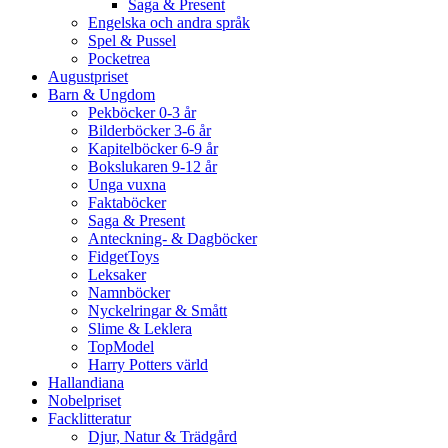
Saga & Present
Engelska och andra språk
Spel & Pussel
Pocketrea
Augustpriset
Barn & Ungdom
Pekböcker 0-3 år
Bilderböcker 3-6 år
Kapitelböcker 6-9 år
Bokslukaren 9-12 år
Unga vuxna
Faktaböcker
Saga & Present
Anteckning- & Dagböcker
FidgetToys
Leksaker
Namnböcker
Nyckelringar & Smått
Slime & Leklera
TopModel
Harry Potters värld
Hallandiana
Nobelpriset
Facklitteratur
Djur, Natur & Trädgård