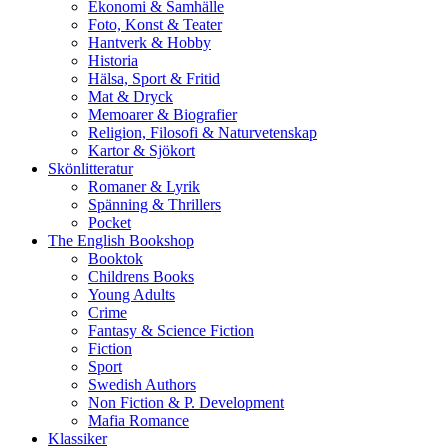
Ekonomi & Samhälle
Foto, Konst & Teater
Hantverk & Hobby
Historia
Hälsa, Sport & Fritid
Mat & Dryck
Memoarer & Biografier
Religion, Filosofi & Naturvetenskap
Kartor & Sjökort
Skönlitteratur
Romaner & Lyrik
Spänning & Thrillers
Pocket
The English Bookshop
Booktok
Childrens Books
Young Adults
Crime
Fantasy & Science Fiction
Fiction
Sport
Swedish Authors
Non Fiction & P. Development
Mafia Romance
Klassiker