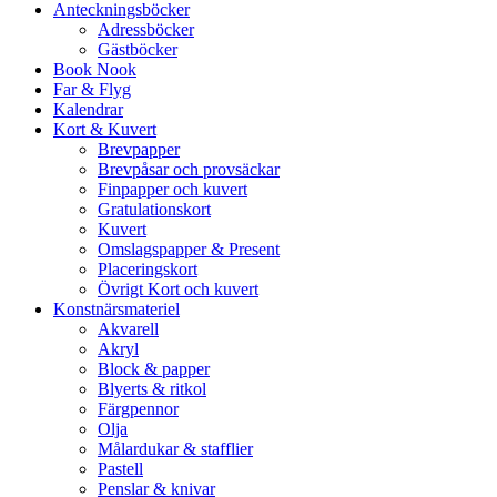
Anteckningsböcker
Adressböcker
Gästböcker
Book Nook
Far & Flyg
Kalendrar
Kort & Kuvert
Brevpapper
Brevpåsar och provsäckar
Finpapper och kuvert
Gratulationskort
Kuvert
Omslagspapper & Present
Placeringskort
Övrigt Kort och kuvert
Konstnärsmateriel
Akvarell
Akryl
Block & papper
Blyerts & ritkol
Färgpennor
Olja
Målardukar & stafflier
Pastell
Penslar & knivar