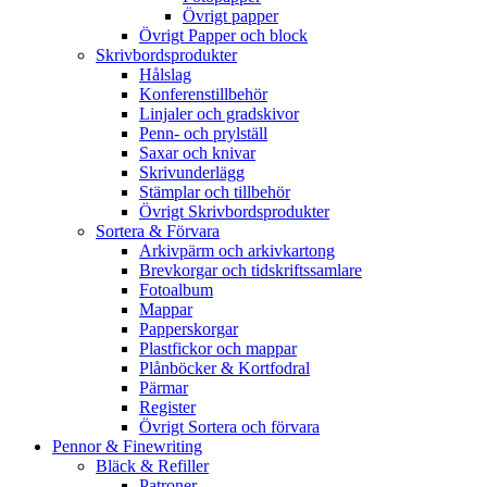
Övrigt papper
Övrigt Papper och block
Skrivbordsprodukter
Hålslag
Konferenstillbehör
Linjaler och gradskivor
Penn- och prylställ
Saxar och knivar
Skrivunderlägg
Stämplar och tillbehör
Övrigt Skrivbordsprodukter
Sortera & Förvara
Arkivpärm och arkivkartong
Brevkorgar och tidskriftssamlare
Fotoalbum
Mappar
Papperskorgar
Plastfickor och mappar
Plånböcker & Kortfodral
Pärmar
Register
Övrigt Sortera och förvara
Pennor & Finewriting
Bläck & Refiller
Patroner