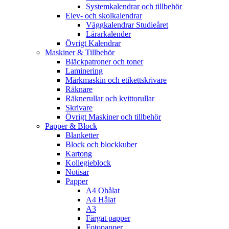
Systemkalendrar och tillbehör
Elev- och skolkalendrar
Väggkalendrar Studieåret
Lärarkalender
Övrigt Kalendrar
Maskiner & Tillbehör
Bläckpatroner och toner
Laminering
Märkmaskin och etikettskrivare
Räknare
Räknerullar och kvittorullar
Skrivare
Övrigt Maskiner och tillbehör
Papper & Block
Blanketter
Block och blockkuber
Kartong
Kollegieblock
Notisar
Papper
A4 Ohålat
A4 Hålat
A3
Färgat papper
Fotopapper