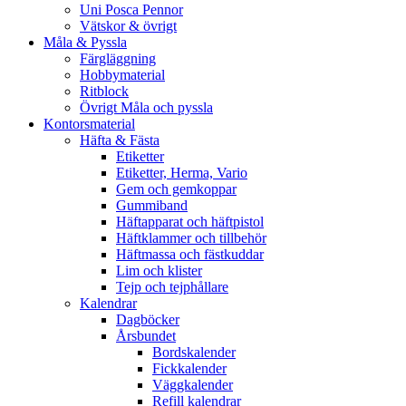
Uni Posca Pennor
Vätskor & övrigt
Måla & Pyssla
Färgläggning
Hobbymaterial
Ritblock
Övrigt Måla och pyssla
Kontorsmaterial
Häfta & Fästa
Etiketter
Etiketter, Herma, Vario
Gem och gemkoppar
Gummiband
Häftapparat och häftpistol
Häftklammer och tillbehör
Häftmassa och fästkuddar
Lim och klister
Tejp och tejphållare
Kalendrar
Dagböcker
Årsbundet
Bordskalender
Fickkalender
Väggkalender
Refill kalendrar