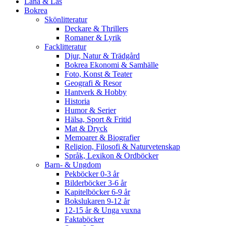
Låna & Läs
Bokrea
Skönlitteratur
Deckare & Thrillers
Romaner & Lyrik
Facklitteratur
Djur, Natur & Trädgård
Bokrea Ekonomi & Samhälle
Foto, Konst & Teater
Geografi & Resor
Hantverk & Hobby
Historia
Humor & Serier
Hälsa, Sport & Fritid
Mat & Dryck
Memoarer & Biografier
Religion, Filosofi & Naturvetenskap
Språk, Lexikon & Ordböcker
Barn- & Ungdom
Pekböcker 0-3 år
Bilderböcker 3-6 år
Kapitelböcker 6-9 år
Bokslukaren 9-12 år
12-15 år & Unga vuxna
Faktaböcker