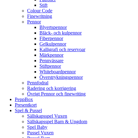
Stift
Colour Code
Finewritning
Pennor
Blyertspennor
Bläck- och kulpennor
Fiberpennor
Gelkulpennor
Kalligrafi och reservoar
Märkpennor
Pennvässare
Stiftpennor
Whiteboardpennor
Överstrykningspennor
Pennfodral
Radering och korrigering
Övrigt Pennor och finewriting
PeppBox
Presentkort
Spel & Pussel
Sällskapsspel Vuxen
Sällskapsspel Barn & Ungdom
Spel Baby
Pussel Vuxen