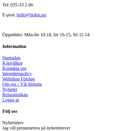
Tel: 035-33 2 66
E-post:
hello@bokis.nu
Öppettider: Mån-fre 10-18, lör 10-15, Sö 11-14
Information
Startsidan
Köpvillkor
Kontakta oss
Integritetspolicy
Webshop Företag
Om oss - Vår historia
Nyheter
Returansökan
Logga in
Följ oss
Nyhetsbrev
Jag vill prenumerera på nyhetsbrevet