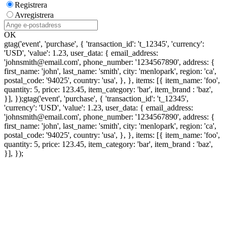
Registrera
Avregistrera
OK
gtag('event', 'purchase', { 'transaction_id': 't_12345', 'currency':
'USD', 'value': 1.23, user_data: { email_address:
'johnsmith@email.com', phone_number: '1234567890', address: {
first_name: 'john', last_name: 'smith', city: 'menlopark', region: 'ca',
postal_code: '94025', country: 'usa', }, }, items: [{ item_name: 'foo',
quantity: 5, price: 123.45, item_category: 'bar', item_brand : 'baz',
}], });
gtag('event', 'purchase', { 'transaction_id': 't_12345',
'currency': 'USD', 'value': 1.23, user_data: { email_address:
'johnsmith@email.com', phone_number: '1234567890', address: {
first_name: 'john', last_name: 'smith', city: 'menlopark', region: 'ca',
postal_code: '94025', country: 'usa', }, }, items: [{ item_name: 'foo',
quantity: 5, price: 123.45, item_category: 'bar', item_brand : 'baz',
}], });