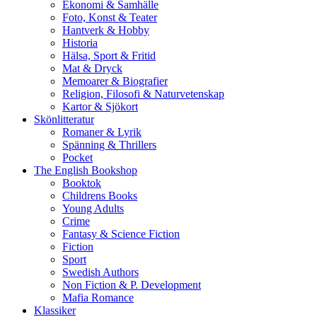
Ekonomi & Samhälle
Foto, Konst & Teater
Hantverk & Hobby
Historia
Hälsa, Sport & Fritid
Mat & Dryck
Memoarer & Biografier
Religion, Filosofi & Naturvetenskap
Kartor & Sjökort
Skönlitteratur
Romaner & Lyrik
Spänning & Thrillers
Pocket
The English Bookshop
Booktok
Childrens Books
Young Adults
Crime
Fantasy & Science Fiction
Fiction
Sport
Swedish Authors
Non Fiction & P. Development
Mafia Romance
Klassiker