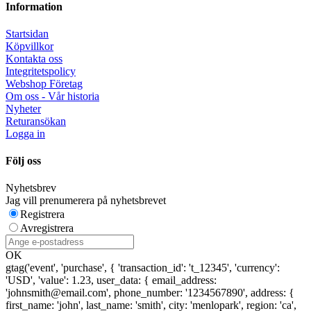
Information
Startsidan
Köpvillkor
Kontakta oss
Integritetspolicy
Webshop Företag
Om oss - Vår historia
Nyheter
Returansökan
Logga in
Följ oss
Nyhetsbrev
Jag vill prenumerera på nyhetsbrevet
Registrera
Avregistrera
OK
gtag('event', 'purchase', { 'transaction_id': 't_12345', 'currency':
'USD', 'value': 1.23, user_data: { email_address:
'johnsmith@email.com', phone_number: '1234567890', address: {
first_name: 'john', last_name: 'smith', city: 'menlopark', region: 'ca',