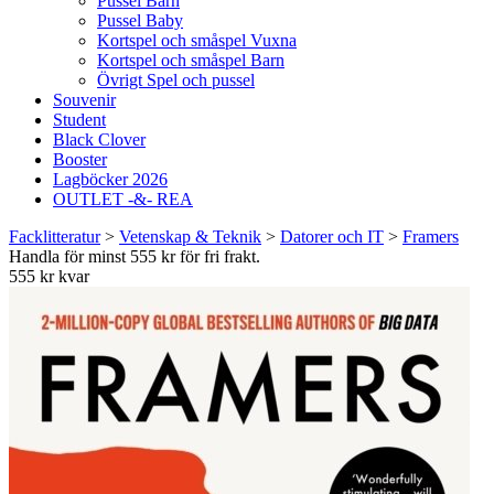
Pussel Barn
Pussel Baby
Kortspel och småspel Vuxna
Kortspel och småspel Barn
Övrigt Spel och pussel
Souvenir
Student
Black Clover
Booster
Lagböcker 2026
OUTLET -&- REA
Facklitteratur
>
Vetenskap & Teknik
>
Datorer och IT
>
Framers
Handla för minst 555 kr för fri frakt.
555 kr kvar