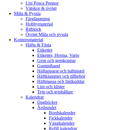
Uni Posca Pennor
Vätskor & övrigt
Måla & Pyssla
Färgläggning
Hobbymaterial
Ritblock
Övrigt Måla och pyssla
Kontorsmaterial
Häfta & Fästa
Etiketter
Etiketter, Herma, Vario
Gem och gemkoppar
Gummiband
Häftapparat och häftpistol
Häftklammer och tillbehör
Häftmassa och fästkuddar
Lim och klister
Tejp och tejphållare
Kalendrar
Dagböcker
Årsbundet
Bordskalender
Fickkalender
Väggkalender
Refill kalendrar