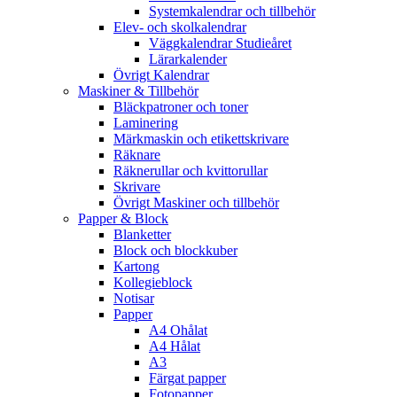
Systemkalendrar och tillbehör
Elev- och skolkalendrar
Väggkalendrar Studieåret
Lärarkalender
Övrigt Kalendrar
Maskiner & Tillbehör
Bläckpatroner och toner
Laminering
Märkmaskin och etikettskrivare
Räknare
Räknerullar och kvittorullar
Skrivare
Övrigt Maskiner och tillbehör
Papper & Block
Blanketter
Block och blockkuber
Kartong
Kollegieblock
Notisar
Papper
A4 Ohålat
A4 Hålat
A3
Färgat papper
Fotopapper