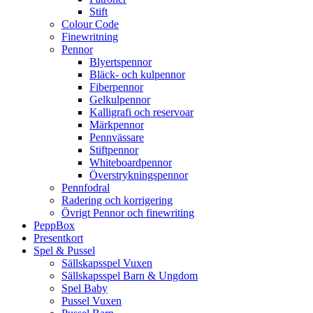
Stift
Colour Code
Finewritning
Pennor
Blyertspennor
Bläck- och kulpennor
Fiberpennor
Gelkulpennor
Kalligrafi och reservoar
Märkpennor
Pennvässare
Stiftpennor
Whiteboardpennor
Överstrykningspennor
Pennfodral
Radering och korrigering
Övrigt Pennor och finewriting
PeppBox
Presentkort
Spel & Pussel
Sällskapsspel Vuxen
Sällskapsspel Barn & Ungdom
Spel Baby
Pussel Vuxen