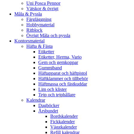
Uni Posca Pennor
Vätskor & övrigt
Måla & Pyssla
Färgläggning
Hobbymaterial
Ritblock
Övrigt Måla och pyssla
Kontorsmaterial
Häfta & Fästa
Etiketter
Etiketter, Herma, Vario
Gem och gemkoppar
Gummiband
Häftapparat och häftpistol
Häftklammer och tillbehör
Häftmassa och fästkuddar
Lim och klister
Tejp och tejphållare
Kalendrar
Dagböcker
Årsbundet
Bordskalender
Fickkalender
Väggkalender
Refill kalendrar