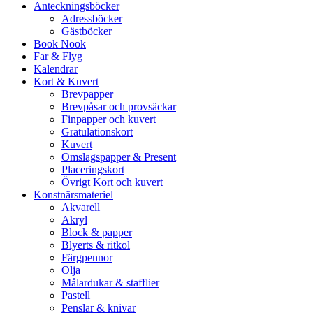
Anteckningsböcker
Adressböcker
Gästböcker
Book Nook
Far & Flyg
Kalendrar
Kort & Kuvert
Brevpapper
Brevpåsar och provsäckar
Finpapper och kuvert
Gratulationskort
Kuvert
Omslagspapper & Present
Placeringskort
Övrigt Kort och kuvert
Konstnärsmateriel
Akvarell
Akryl
Block & papper
Blyerts & ritkol
Färgpennor
Olja
Målardukar & stafflier
Pastell
Penslar & knivar