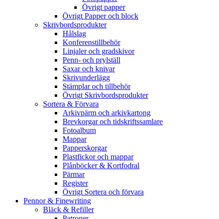
Övrigt papper
Övrigt Papper och block
Skrivbordsprodukter
Hålslag
Konferenstillbehör
Linjaler och gradskivor
Penn- och prylställ
Saxar och knivar
Skrivunderlägg
Stämplar och tillbehör
Övrigt Skrivbordsprodukter
Sortera & Förvara
Arkivpärm och arkivkartong
Brevkorgar och tidskriftssamlare
Fotoalbum
Mappar
Papperskorgar
Plastfickor och mappar
Plånböcker & Kortfodral
Pärmar
Register
Övrigt Sortera och förvara
Pennor & Finewriting
Bläck & Refiller
Patroner