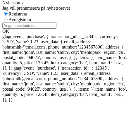
Nyhetsbrev
Jag vill prenumerera på nyhetsbrevet
Registrera
Avregistrera
OK
gtag('event', 'purchase', { 'transaction_id': 't_12345', 'currency':
'USD', 'value': 1.23, user_data: { email_address:
'johnsmith@email.com', phone_number: '1234567890', address: {
first_name: 'john', last_name: 'smith', city: 'menlopark', region: 'ca',
postal_code: '94025', country: 'usa', }, }, items: [{ item_name: 'foo',
quantity: 5, price: 123.45, item_category: 'bar', item_brand : 'baz',
}], });
gtag('event', 'purchase', { 'transaction_id': 't_12345',
'currency': 'USD', 'value': 1.23, user_data: { email_address:
'johnsmith@email.com', phone_number: '1234567890', address: {
first_name: 'john', last_name: 'smith', city: 'menlopark', region: 'ca',
postal_code: '94025', country: 'usa', }, }, items: [{ item_name: 'foo',
quantity: 5, price: 123.45, item_category: 'bar', item_brand : 'baz',
}], });