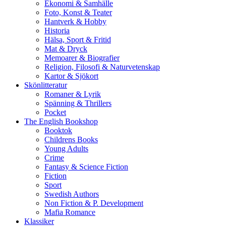
Ekonomi & Samhälle
Foto, Konst & Teater
Hantverk & Hobby
Historia
Hälsa, Sport & Fritid
Mat & Dryck
Memoarer & Biografier
Religion, Filosofi & Naturvetenskap
Kartor & Sjökort
Skönlitteratur
Romaner & Lyrik
Spänning & Thrillers
Pocket
The English Bookshop
Booktok
Childrens Books
Young Adults
Crime
Fantasy & Science Fiction
Fiction
Sport
Swedish Authors
Non Fiction & P. Development
Mafia Romance
Klassiker