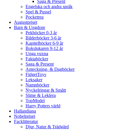
Saga & Present
Engelska och andra språk
Spel & Pussel
Pocketrea
Augustpriset
Barn & Ungdom
Pekböcker 0-3 år
Bilderböcker 3-6 år
Kapitelböcker 6-9 år
Bokslukaren 9-12 år
Unga vuxna
Faktaböcker
Saga & Present
Anteckning- & Dagböcker
FidgetToys
Leksaker
Namnböcker
Nyckelringar & Smått
Slime & Leklera
TopModel
Harry Potters värld
Hallandiana
Nobelpriset
Facklitteratur
Djur, Natur & Trädgård