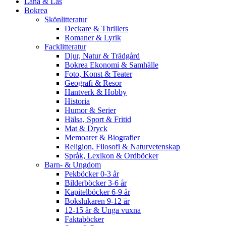
Låna & Läs
Bokrea
Skönlitteratur
Deckare & Thrillers
Romaner & Lyrik
Facklitteratur
Djur, Natur & Trädgård
Bokrea Ekonomi & Samhälle
Foto, Konst & Teater
Geografi & Resor
Hantverk & Hobby
Historia
Humor & Serier
Hälsa, Sport & Fritid
Mat & Dryck
Memoarer & Biografier
Religion, Filosofi & Naturvetenskap
Språk, Lexikon & Ordböcker
Barn- & Ungdom
Pekböcker 0-3 år
Bilderböcker 3-6 år
Kapitelböcker 6-9 år
Bokslukaren 9-12 år
12-15 år & Unga vuxna
Faktaböcker