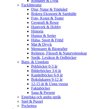
Romaner & Lyrik
Facklitteratur
Djur, Natur & Trädgård
Bokrea Ekonomi & Samhälle
Foto, Konst & Teater
Geografi & Resor
Hantverk & Hobby
Historia
Humor & Serier
Hälsa, Sport & Fritid
Mat & Dryck
Memoarer & Biografier
Religion, Filosofi & Naturvetenskap
Språk, Lexikon & Ordböcker
Barn- & Ungdom
Pekböcker 0-3 år
Bilderböcker 3-6 år
Kapitelböcker 6-9 år
Bokslukaren 9-12 år
12-15 år & Unga vuxna
Faktaböcker
Saga & Present
Engelska och andra språk
Spel & Pussel
Pocketrea