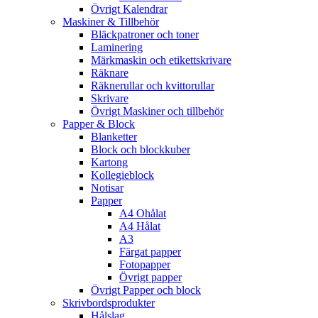
Övrigt Kalendrar
Maskiner & Tillbehör
Bläckpatroner och toner
Laminering
Märkmaskin och etikettskrivare
Räknare
Räknerullar och kvittorullar
Skrivare
Övrigt Maskiner och tillbehör
Papper & Block
Blanketter
Block och blockkuber
Kartong
Kollegieblock
Notisar
Papper
A4 Ohålat
A4 Hålat
A3
Färgat papper
Fotopapper
Övrigt papper
Övrigt Papper och block
Skrivbordsprodukter
Hålslag