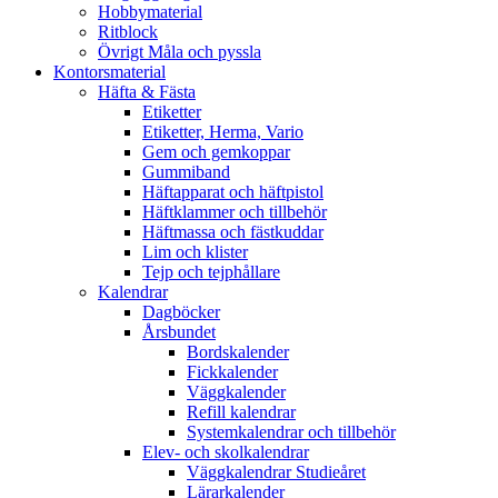
Hobbymaterial
Ritblock
Övrigt Måla och pyssla
Kontorsmaterial
Häfta & Fästa
Etiketter
Etiketter, Herma, Vario
Gem och gemkoppar
Gummiband
Häftapparat och häftpistol
Häftklammer och tillbehör
Häftmassa och fästkuddar
Lim och klister
Tejp och tejphållare
Kalendrar
Dagböcker
Årsbundet
Bordskalender
Fickkalender
Väggkalender
Refill kalendrar
Systemkalendrar och tillbehör
Elev- och skolkalendrar
Väggkalendrar Studieåret
Lärarkalender