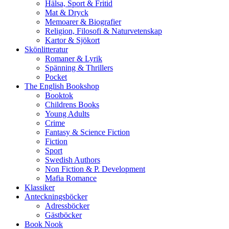
Hälsa, Sport & Fritid
Mat & Dryck
Memoarer & Biografier
Religion, Filosofi & Naturvetenskap
Kartor & Sjökort
Skönlitteratur
Romaner & Lyrik
Spänning & Thrillers
Pocket
The English Bookshop
Booktok
Childrens Books
Young Adults
Crime
Fantasy & Science Fiction
Fiction
Sport
Swedish Authors
Non Fiction & P. Development
Mafia Romance
Klassiker
Anteckningsböcker
Adressböcker
Gästböcker
Book Nook