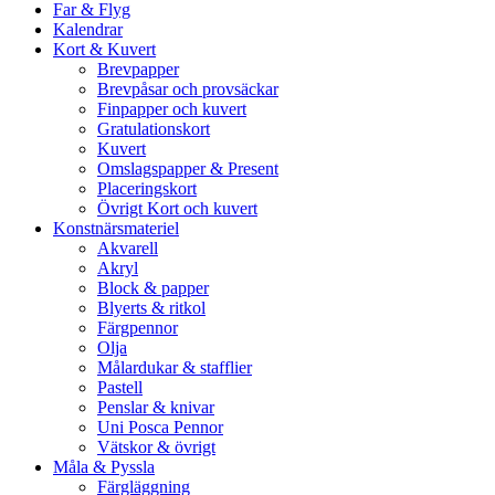
Far & Flyg
Kalendrar
Kort & Kuvert
Brevpapper
Brevpåsar och provsäckar
Finpapper och kuvert
Gratulationskort
Kuvert
Omslagspapper & Present
Placeringskort
Övrigt Kort och kuvert
Konstnärsmateriel
Akvarell
Akryl
Block & papper
Blyerts & ritkol
Färgpennor
Olja
Målardukar & stafflier
Pastell
Penslar & knivar
Uni Posca Pennor
Vätskor & övrigt
Måla & Pyssla
Färgläggning