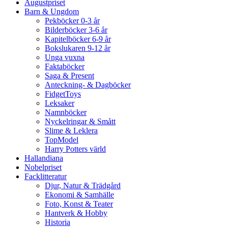
Augustpriset
Barn & Ungdom
Pekböcker 0-3 år
Bilderböcker 3-6 år
Kapitelböcker 6-9 år
Bokslukaren 9-12 år
Unga vuxna
Faktaböcker
Saga & Present
Anteckning- & Dagböcker
FidgetToys
Leksaker
Namnböcker
Nyckelringar & Smått
Slime & Leklera
TopModel
Harry Potters värld
Hallandiana
Nobelpriset
Facklitteratur
Djur, Natur & Trädgård
Ekonomi & Samhälle
Foto, Konst & Teater
Hantverk & Hobby
Historia