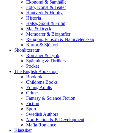
Ekonomi & Samhälle
Foto, Konst & Teater
Hantverk & Hobby
Historia
Hälsa, Sport & Fritid
Mat & Dryck
Memoarer & Biografier
Religion, Filosofi & Naturvetenskap
Kartor & Sjökort
Skönlitteratur
Romaner & Lyrik
Spänning & Thrillers
Pocket
The English Bookshop
Booktok
Childrens Books
Young Adults
Crime
Fantasy & Science Fiction
Fiction
Sport
Swedish Authors
Non Fiction & P. Development
Mafia Romance
Klassiker