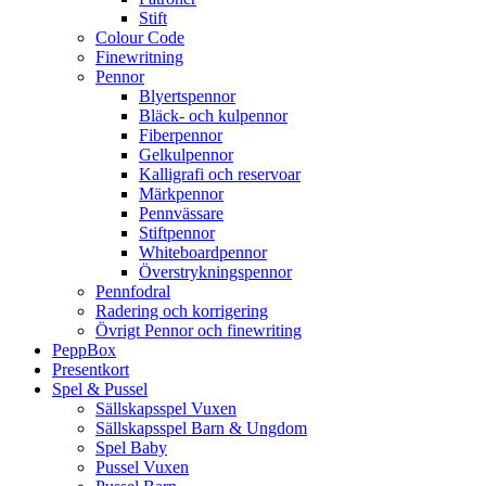
Stift
Colour Code
Finewritning
Pennor
Blyertspennor
Bläck- och kulpennor
Fiberpennor
Gelkulpennor
Kalligrafi och reservoar
Märkpennor
Pennvässare
Stiftpennor
Whiteboardpennor
Överstrykningspennor
Pennfodral
Radering och korrigering
Övrigt Pennor och finewriting
PeppBox
Presentkort
Spel & Pussel
Sällskapsspel Vuxen
Sällskapsspel Barn & Ungdom
Spel Baby
Pussel Vuxen