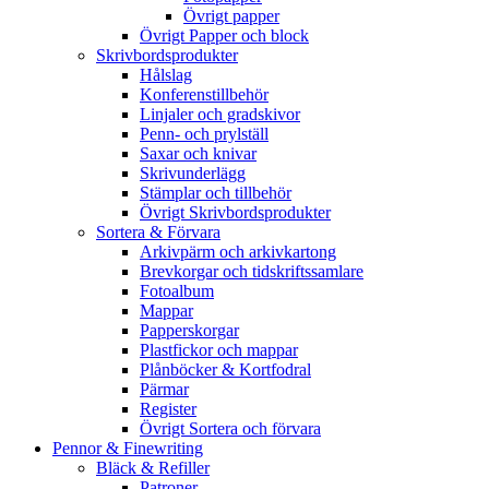
Övrigt papper
Övrigt Papper och block
Skrivbordsprodukter
Hålslag
Konferenstillbehör
Linjaler och gradskivor
Penn- och prylställ
Saxar och knivar
Skrivunderlägg
Stämplar och tillbehör
Övrigt Skrivbordsprodukter
Sortera & Förvara
Arkivpärm och arkivkartong
Brevkorgar och tidskriftssamlare
Fotoalbum
Mappar
Papperskorgar
Plastfickor och mappar
Plånböcker & Kortfodral
Pärmar
Register
Övrigt Sortera och förvara
Pennor & Finewriting
Bläck & Refiller
Patroner