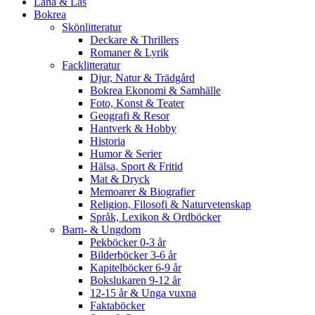
Låna & Läs
Bokrea
Skönlitteratur
Deckare & Thrillers
Romaner & Lyrik
Facklitteratur
Djur, Natur & Trädgård
Bokrea Ekonomi & Samhälle
Foto, Konst & Teater
Geografi & Resor
Hantverk & Hobby
Historia
Humor & Serier
Hälsa, Sport & Fritid
Mat & Dryck
Memoarer & Biografier
Religion, Filosofi & Naturvetenskap
Språk, Lexikon & Ordböcker
Barn- & Ungdom
Pekböcker 0-3 år
Bilderböcker 3-6 år
Kapitelböcker 6-9 år
Bokslukaren 9-12 år
12-15 år & Unga vuxna
Faktaböcker