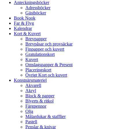
Anteckningsböcker
Adressböcker
Gästböcker
Book Nook
Far & Flyg
Kalendrar
Kort & Kuvert
Brevpapper
Brevpåsar och provsäckar
Finpapper och kuvert
Gratulationskort
Kuvert
Omslagspapper & Present
Placeringskort
Övrigt Kort och kuvert
Konstnärsmateriel
Akvarell
Akryl
Block & papper
Blyerts & ritkol
Färgpennor
Olja
Målardukar & stafflier
Pastell
Penslar & knivar