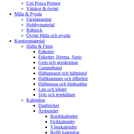
Uni Posca Pennor
Vätskor & övrigt
Måla & Pyssla
Färgläggning
Hobbymaterial
Ritblock
Övrigt Måla och pyssla
Kontorsmaterial
Häfta & Fästa
Etiketter
Etiketter, Herma, Vario
Gem och gemkoppar
Gummiband
Häftapparat och häftpistol
Häftklammer och tillbehör
Häftmassa och fästkuddar
Lim och klister
Tejp och tejphållare
Kalendrar
Dagböcker
Årsbundet
Bordskalender
Fickkalender
Väggkalender
Refill kalendrar