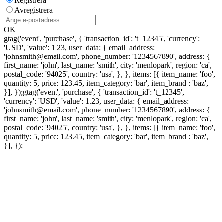
Registrera
Avregistrera
OK
gtag('event', 'purchase', { 'transaction_id': 't_12345', 'currency':
'USD', 'value': 1.23, user_data: { email_address:
'johnsmith@email.com', phone_number: '1234567890', address: {
first_name: 'john', last_name: 'smith', city: 'menlopark', region: 'ca',
postal_code: '94025', country: 'usa', }, }, items: [{ item_name: 'foo',
quantity: 5, price: 123.45, item_category: 'bar', item_brand : 'baz',
}], });
gtag('event', 'purchase', { 'transaction_id': 't_12345',
'currency': 'USD', 'value': 1.23, user_data: { email_address:
'johnsmith@email.com', phone_number: '1234567890', address: {
first_name: 'john', last_name: 'smith', city: 'menlopark', region: 'ca',
postal_code: '94025', country: 'usa', }, }, items: [{ item_name: 'foo',
quantity: 5, price: 123.45, item_category: 'bar', item_brand : 'baz',
}], });