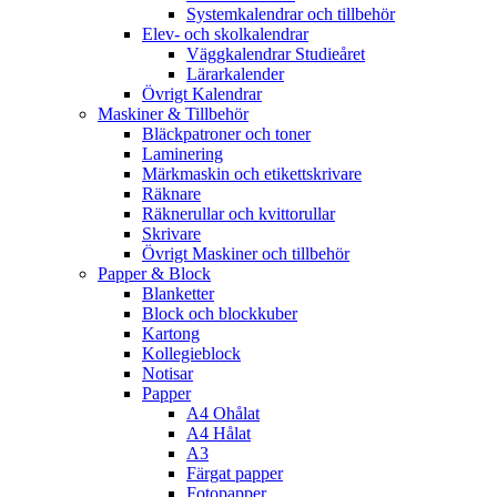
Systemkalendrar och tillbehör
Elev- och skolkalendrar
Väggkalendrar Studieåret
Lärarkalender
Övrigt Kalendrar
Maskiner & Tillbehör
Bläckpatroner och toner
Laminering
Märkmaskin och etikettskrivare
Räknare
Räknerullar och kvittorullar
Skrivare
Övrigt Maskiner och tillbehör
Papper & Block
Blanketter
Block och blockkuber
Kartong
Kollegieblock
Notisar
Papper
A4 Ohålat
A4 Hålat
A3
Färgat papper
Fotopapper