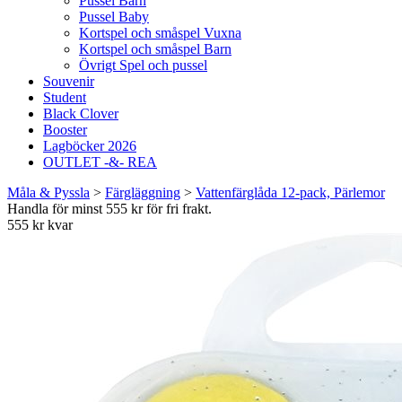
Pussel Barn
Pussel Baby
Kortspel och småspel Vuxna
Kortspel och småspel Barn
Övrigt Spel och pussel
Souvenir
Student
Black Clover
Booster
Lagböcker 2026
OUTLET -&- REA
Måla & Pyssla
>
Färgläggning
>
Vattenfärglåda 12-pack, Pärlemor
Handla för minst 555 kr för fri frakt.
555 kr kvar