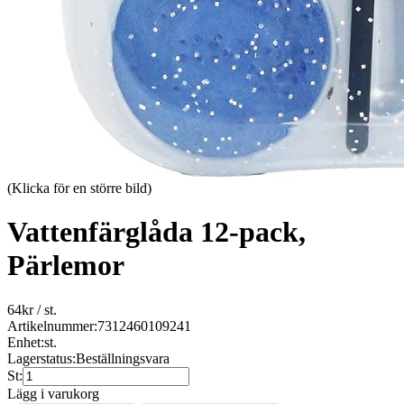
(Klicka för en större bild)
Vattenfärglåda 12-pack,
Pärlemor
64
kr
/ st.
Artikelnummer:
7312460109241
Enhet:
st.
Lagerstatus:
Beställningsvara
St:
Lägg i varukorg