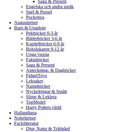
Saga & Present
Engelska och andra språk
Spel & Pussel
Pocketrea
Augustpriset
Barn & Ungdom
Pekböcker 0-3 år
Bilderböcker 3-6 år
Kapitelböcker 6-9 år
Bokslukaren 9-12 år
Unga vuxna
Faktaböcker
Saga & Present
Anteckning- & Dagböcker
FidgetToys
Leksaker
Namnböcker
Nyckelringar & Smått
Slime & Leklera
TopModel
Harry Potters värld
Hallandiana
Nobelpriset
Facklitteratur
Djur, Natur & Trädgård