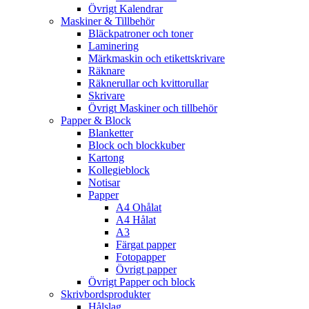
Övrigt Kalendrar
Maskiner & Tillbehör
Bläckpatroner och toner
Laminering
Märkmaskin och etikettskrivare
Räknare
Räknerullar och kvittorullar
Skrivare
Övrigt Maskiner och tillbehör
Papper & Block
Blanketter
Block och blockkuber
Kartong
Kollegieblock
Notisar
Papper
A4 Ohålat
A4 Hålat
A3
Färgat papper
Fotopapper
Övrigt papper
Övrigt Papper och block
Skrivbordsprodukter
Hålslag