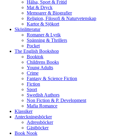
Hälsa, Sport & Fritid
Mat & Dryck
Memoarer & Biografier
Religion, Filosofi & Naturvetenskap
Kartor & Sjökort
Skönlitteratur
Romaner & Lyrik
Spänning & Thrillers
Pocket
The English Bookshop
Booktok
Childrens Books
Young Adults
Crime
Fantasy & Science Fiction
Fiction
Sport
Swedish Authors
Non Fiction & P. Development
Mafia Romance
Klassiker
Anteckningsböcker
Adressböcker
Gästböcker
Book Nook