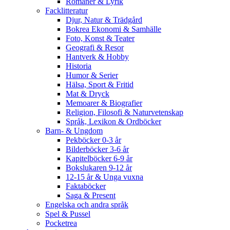
Romaner & Lyrik
Facklitteratur
Djur, Natur & Trädgård
Bokrea Ekonomi & Samhälle
Foto, Konst & Teater
Geografi & Resor
Hantverk & Hobby
Historia
Humor & Serier
Hälsa, Sport & Fritid
Mat & Dryck
Memoarer & Biografier
Religion, Filosofi & Naturvetenskap
Språk, Lexikon & Ordböcker
Barn- & Ungdom
Pekböcker 0-3 år
Bilderböcker 3-6 år
Kapitelböcker 6-9 år
Bokslukaren 9-12 år
12-15 år & Unga vuxna
Faktaböcker
Saga & Present
Engelska och andra språk
Spel & Pussel
Pocketrea