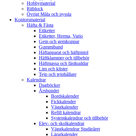
Hobbymaterial
Ritblock
Övrigt Måla och pyssla
Kontorsmaterial
Häfta & Fästa
Etiketter
Etiketter, Herma, Vario
Gem och gemkoppar
Gummiband
Häftapparat och häftpistol
Häftklammer och tillbehör
Häftmassa och fästkuddar
Lim och klister
Tejp och tejphållare
Kalendrar
Dagböcker
Årsbundet
Bordskalender
Fickkalender
Väggkalender
Refill kalendrar
Systemkalendrar och tillbehör
Elev- och skolkalendrar
Väggkalendrar Studieåret
Lärarkalender