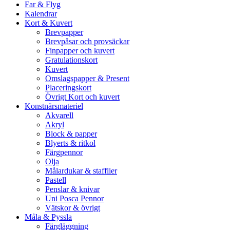
Far & Flyg
Kalendrar
Kort & Kuvert
Brevpapper
Brevpåsar och provsäckar
Finpapper och kuvert
Gratulationskort
Kuvert
Omslagspapper & Present
Placeringskort
Övrigt Kort och kuvert
Konstnärsmateriel
Akvarell
Akryl
Block & papper
Blyerts & ritkol
Färgpennor
Olja
Målardukar & stafflier
Pastell
Penslar & knivar
Uni Posca Pennor
Vätskor & övrigt
Måla & Pyssla
Färgläggning