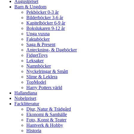
Augustpriset
Barn & Ungdom
Pekböcker 0-3 år
Bilderböcker 3-6 år
Kapitelböcker 6-9 år
Bokslukaren 9-12 år
Unga vuxna
Faktaböcker
Saga & Present
Anteckning- & Dagböcker
FidgetToys
Leksaker
Namnböcker
Nyckelringar & Smått
Slime & Leklera
TopModel
Harry Potters värld
Hallandiana
Nobelpriset
Facklitteratur
Djur, Natur & Trädgård
Ekonomi & Samhälle
Foto, Konst & Teater
Hantverk & Hobby
Historia