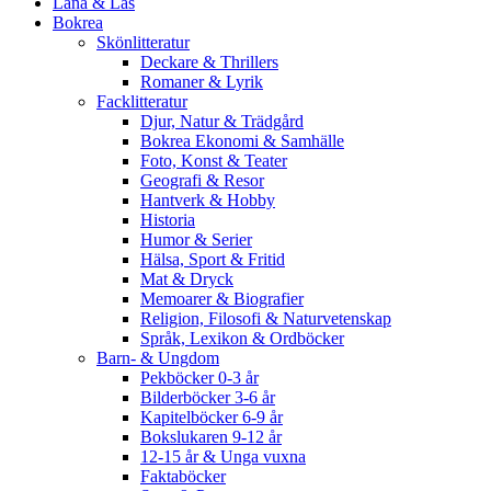
Låna & Läs
Bokrea
Skönlitteratur
Deckare & Thrillers
Romaner & Lyrik
Facklitteratur
Djur, Natur & Trädgård
Bokrea Ekonomi & Samhälle
Foto, Konst & Teater
Geografi & Resor
Hantverk & Hobby
Historia
Humor & Serier
Hälsa, Sport & Fritid
Mat & Dryck
Memoarer & Biografier
Religion, Filosofi & Naturvetenskap
Språk, Lexikon & Ordböcker
Barn- & Ungdom
Pekböcker 0-3 år
Bilderböcker 3-6 år
Kapitelböcker 6-9 år
Bokslukaren 9-12 år
12-15 år & Unga vuxna
Faktaböcker