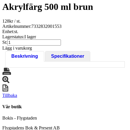
Akrylfärg 500 ml brun
128
kr
/ st.
Artikelnummer:
7332832001553
Enhet:
st.
Lagerstatus:
I lager
St:
Lägg i varukorg
Beskrivning
Specifikationer
Tillbaka
Vår butik
Bokis - Flygstaden
Flygstadens Bok & Present AB