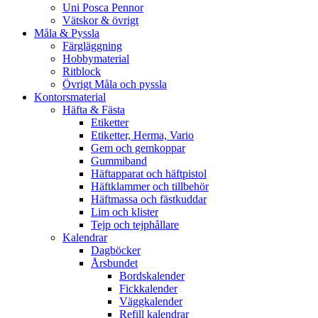
Uni Posca Pennor
Vätskor & övrigt
Måla & Pyssla
Färgläggning
Hobbymaterial
Ritblock
Övrigt Måla och pyssla
Kontorsmaterial
Häfta & Fästa
Etiketter
Etiketter, Herma, Vario
Gem och gemkoppar
Gummiband
Häftapparat och häftpistol
Häftklammer och tillbehör
Häftmassa och fästkuddar
Lim och klister
Tejp och tejphållare
Kalendrar
Dagböcker
Årsbundet
Bordskalender
Fickkalender
Väggkalender
Refill kalendrar