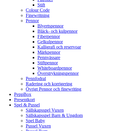
Stift
Colour Code
Finewritning
Pennor
Blyertspennor
Bläck- och kulpennor
Fiberpennor
Gelkulpennor
Kalligrafi och reservoar
Märkpennor
Pennvässare
Stiftpennor
Whiteboardpennor
Överstrykningspennor
Pennfodral
Radering och korrigering
Övrigt Pennor och finewriting
PeppBox
Presentkort
Spel & Pussel
Sällskapsspel Vuxen
Sällskapsspel Barn & Ungdom
Spel Baby
Pussel Vuxen