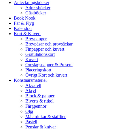
Anteckningsböcker
Adressböcker
Gästböcker
Book Nook
Far & Flyg
Kalendrar
Kort & Kuvert
Brevpapper
Brevpåsar och provsäckar
Finpapper och kuvert
Gratulationskort
Kuvert
Omslagspapper & Present
Placeringskort
Övrigt Kort och kuvert
Konstnärsmateriel
Akvarell
Akryl
Block & papper
Blyerts & ritkol
Färgpennor
Olja
Målardukar & stafflier
Pastell
Penslar & knivar