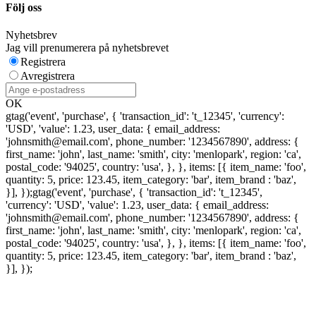
Följ oss
Nyhetsbrev
Jag vill prenumerera på nyhetsbrevet
Registrera
Avregistrera
OK
gtag('event', 'purchase', { 'transaction_id': 't_12345', 'currency':
'USD', 'value': 1.23, user_data: { email_address:
'johnsmith@email.com', phone_number: '1234567890', address: {
first_name: 'john', last_name: 'smith', city: 'menlopark', region: 'ca',
postal_code: '94025', country: 'usa', }, }, items: [{ item_name: 'foo',
quantity: 5, price: 123.45, item_category: 'bar', item_brand : 'baz',
}], });
gtag('event', 'purchase', { 'transaction_id': 't_12345',
'currency': 'USD', 'value': 1.23, user_data: { email_address:
'johnsmith@email.com', phone_number: '1234567890', address: {
first_name: 'john', last_name: 'smith', city: 'menlopark', region: 'ca',
postal_code: '94025', country: 'usa', }, }, items: [{ item_name: 'foo',
quantity: 5, price: 123.45, item_category: 'bar', item_brand : 'baz',
}], });