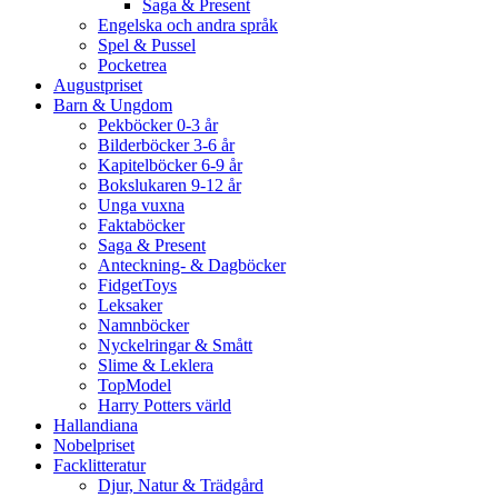
Saga & Present
Engelska och andra språk
Spel & Pussel
Pocketrea
Augustpriset
Barn & Ungdom
Pekböcker 0-3 år
Bilderböcker 3-6 år
Kapitelböcker 6-9 år
Bokslukaren 9-12 år
Unga vuxna
Faktaböcker
Saga & Present
Anteckning- & Dagböcker
FidgetToys
Leksaker
Namnböcker
Nyckelringar & Smått
Slime & Leklera
TopModel
Harry Potters värld
Hallandiana
Nobelpriset
Facklitteratur
Djur, Natur & Trädgård