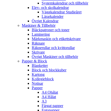
Systemkalendrar och tillbehör
Elev- och skolkalendrar
Väggkalendrar Studieåret
Lärarkalender
Övrigt Kalendrar
Maskiner & Tillbehör
Bläckpatroner och toner
Laminering
Märkmaskin och etikettskrivare
Räknare
Räknerullar och kvittorullar
Skrivare
Övrigt Maskiner och tillbehör
Papper & Block
Blanketter
Block och blockkuber
Kartong
Kollegieblock
Notisar
Papper
A4 Ohålat
A4 Hålat
A3
Färgat papper
Fotopapper