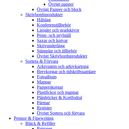
Övrigt papper
Övrigt Papper och block
Skrivbordsprodukter
Hålslag
Konferenstillbehör
Linjaler och gradskivor
Penn- och prylställ
Saxar och knivar
Skrivunderlägg
Stämplar och tillbehör
Övrigt Skrivbordsprodukter
Sortera & Förvara
Arkivpärm och arkivkartong
Brevkorgar och tidskriftssamlare
Fotoalbum
Mappar
Papperskorgar
Plastfickor och mappar
Plånböcker & Kortfodral
Pärmar
Register
Övrigt Sortera och förvara
Pennor & Finewriting
Bläck & Refiller
Patroner