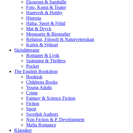
Ekonomi & Samhälle
Foto, Konst & Teater
Hantverk & Hobby
Historia
Hälsa, Sport & Fritid
Mat & Dryck
Memoarer & Biografier
Religion, Filosofi & Naturvetenskap
Kartor & Sjökort
Skönlitteratur
Romaner & Lyrik
Spänning & Thrillers
Pocket
The English Bookshop
Booktok
Childrens Books
Young Adults
Crime
Fantasy & Science Fiction
Fiction
Sport
Swedish Authors
Non Fiction & P. Development
Mafia Romance
Klassiker