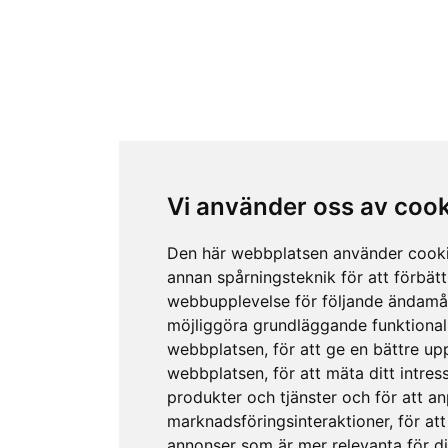
Vi använder oss av coo
Den här webbplatsen använder cook
annan spårningsteknik för att förbätt
webbupplevelse för följande ändamå
möjliggöra grundläggande funktional
webbplatsen
,
för att ge en bättre up
webbplatsen
,
för att mäta ditt intres
produkter och tjänster och för att a
marknadsföringsinteraktioner
,
för att
annonser som är mer relevanta för d