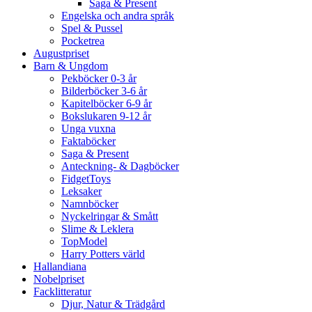
Saga & Present
Engelska och andra språk
Spel & Pussel
Pocketrea
Augustpriset
Barn & Ungdom
Pekböcker 0-3 år
Bilderböcker 3-6 år
Kapitelböcker 6-9 år
Bokslukaren 9-12 år
Unga vuxna
Faktaböcker
Saga & Present
Anteckning- & Dagböcker
FidgetToys
Leksaker
Namnböcker
Nyckelringar & Smått
Slime & Leklera
TopModel
Harry Potters värld
Hallandiana
Nobelpriset
Facklitteratur
Djur, Natur & Trädgård