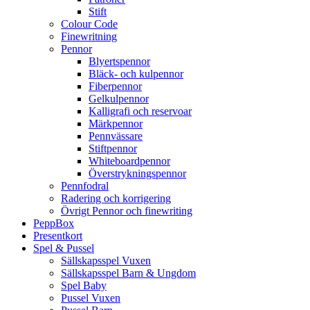
Stift
Colour Code
Finewritning
Pennor
Blyertspennor
Bläck- och kulpennor
Fiberpennor
Gelkulpennor
Kalligrafi och reservoar
Märkpennor
Pennvässare
Stiftpennor
Whiteboardpennor
Överstrykningspennor
Pennfodral
Radering och korrigering
Övrigt Pennor och finewriting
PeppBox
Presentkort
Spel & Pussel
Sällskapsspel Vuxen
Sällskapsspel Barn & Ungdom
Spel Baby
Pussel Vuxen