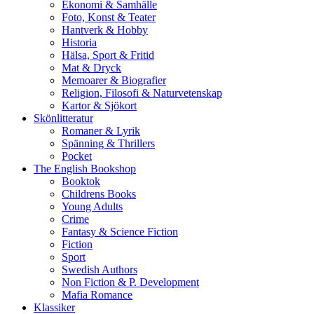
Ekonomi & Samhälle
Foto, Konst & Teater
Hantverk & Hobby
Historia
Hälsa, Sport & Fritid
Mat & Dryck
Memoarer & Biografier
Religion, Filosofi & Naturvetenskap
Kartor & Sjökort
Skönlitteratur
Romaner & Lyrik
Spänning & Thrillers
Pocket
The English Bookshop
Booktok
Childrens Books
Young Adults
Crime
Fantasy & Science Fiction
Fiction
Sport
Swedish Authors
Non Fiction & P. Development
Mafia Romance
Klassiker