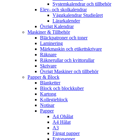
Systemkalendrar och tillbehör
Elev- och skolkalendrar
Väggkalendrar Studieåret
Lärarkalender
Övrigt Kalendrar
Maskiner & Tillbehör
Bläckpatroner och toner
Laminering
Märkmaskin och etikettskrivare
Räknare
Räknerullar och kvittorullar
Skrivare
Övrigt Maskiner och tillbehör
Papper & Block
Blanketter
Block och blockkuber
Kartong
Kollegieblock
Notisar
Papper
A4 Ohålat
A4 Hålat
A3
Färgat papper
Fotopapper