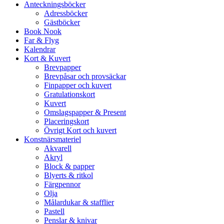
Anteckningsböcker
Adressböcker
Gästböcker
Book Nook
Far & Flyg
Kalendrar
Kort & Kuvert
Brevpapper
Brevpåsar och provsäckar
Finpapper och kuvert
Gratulationskort
Kuvert
Omslagspapper & Present
Placeringskort
Övrigt Kort och kuvert
Konstnärsmateriel
Akvarell
Akryl
Block & papper
Blyerts & ritkol
Färgpennor
Olja
Målardukar & stafflier
Pastell
Penslar & knivar