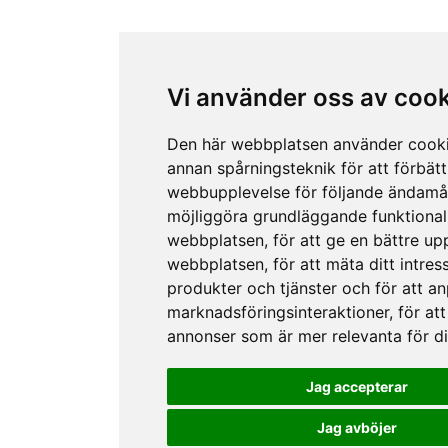
Vi använder oss av coo
Den här webbplatsen använder cook
annan spårningsteknik för att förbätt
webbupplevelse för följande ändamå
möjliggöra grundläggande funktional
webbplatsen
,
för att ge en bättre up
webbplatsen
,
för att mäta ditt intres
produkter och tjänster och för att a
marknadsföringsinteraktioner
,
för att
annonser som är mer relevanta för d
Jag accepterar
Jag avböjer