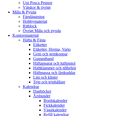
Uni Posca Pennor
Vätskor & övrigt
Måla & Pyssla
Färgläggning
Hobbymaterial
Ritblock
Övrigt Måla och pyssla
Kontorsmaterial
Häfta & Fästa
Etiketter
Etiketter, Herma, Vario
Gem och gemkoppar
Gummiband
Häftapparat och häftpistol
Häftklammer och tillbehör
Häftmassa och fästkuddar
Lim och klister
Tejp och tejphållare
Kalendrar
Dagböcker
Årsbundet
Bordskalender
Fickkalender
Väggkalender
Refill kalendrar