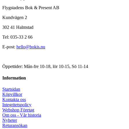
Flygstadens Bok & Present AB
Kundvägen 2
302 41 Halmstad
Tel: 035-33 2 66
E-post:
hello@bokis.nu
Öppettider: Mån-fre 10-18, lör 10-15, Sö 11-14
Information
Startsidan
Köpvillkor
Kontakta oss
Integritetspolicy
Webshop Företag
Om oss - Vår historia
Nyheter
Returansökan