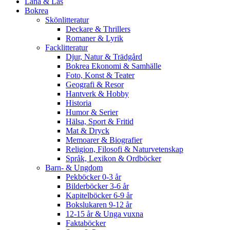
Låna & Läs
Bokrea
Skönlitteratur
Deckare & Thrillers
Romaner & Lyrik
Facklitteratur
Djur, Natur & Trädgård
Bokrea Ekonomi & Samhälle
Foto, Konst & Teater
Geografi & Resor
Hantverk & Hobby
Historia
Humor & Serier
Hälsa, Sport & Fritid
Mat & Dryck
Memoarer & Biografier
Religion, Filosofi & Naturvetenskap
Språk, Lexikon & Ordböcker
Barn- & Ungdom
Pekböcker 0-3 år
Bilderböcker 3-6 år
Kapitelböcker 6-9 år
Bokslukaren 9-12 år
12-15 år & Unga vuxna
Faktaböcker