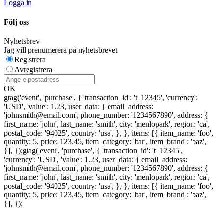
Logga in
Följ oss
Nyhetsbrev
Jag vill prenumerera på nyhetsbrevet
Registrera
Avregistrera
OK
gtag('event', 'purchase', { 'transaction_id': 't_12345', 'currency':
'USD', 'value': 1.23, user_data: { email_address:
'johnsmith@email.com', phone_number: '1234567890', address: {
first_name: 'john', last_name: 'smith', city: 'menlopark', region: 'ca',
postal_code: '94025', country: 'usa', }, }, items: [{ item_name: 'foo',
quantity: 5, price: 123.45, item_category: 'bar', item_brand : 'baz',
}], });
gtag('event', 'purchase', { 'transaction_id': 't_12345',
'currency': 'USD', 'value': 1.23, user_data: { email_address:
'johnsmith@email.com', phone_number: '1234567890', address: {
first_name: 'john', last_name: 'smith', city: 'menlopark', region: 'ca',
postal_code: '94025', country: 'usa', }, }, items: [{ item_name: 'foo',
quantity: 5, price: 123.45, item_category: 'bar', item_brand : 'baz',
}], });