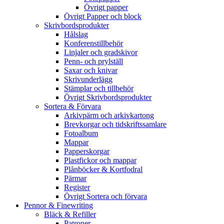
Övrigt papper
Övrigt Papper och block
Skrivbordsprodukter
Hålslag
Konferenstillbehör
Linjaler och gradskivor
Penn- och prylställ
Saxar och knivar
Skrivunderlägg
Stämplar och tillbehör
Övrigt Skrivbordsprodukter
Sortera & Förvara
Arkivpärm och arkivkartong
Brevkorgar och tidskriftssamlare
Fotoalbum
Mappar
Papperskorgar
Plastfickor och mappar
Plånböcker & Kortfodral
Pärmar
Register
Övrigt Sortera och förvara
Pennor & Finewriting
Bläck & Refiller
Patroner