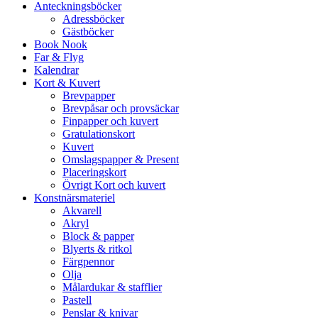
Anteckningsböcker
Adressböcker
Gästböcker
Book Nook
Far & Flyg
Kalendrar
Kort & Kuvert
Brevpapper
Brevpåsar och provsäckar
Finpapper och kuvert
Gratulationskort
Kuvert
Omslagspapper & Present
Placeringskort
Övrigt Kort och kuvert
Konstnärsmateriel
Akvarell
Akryl
Block & papper
Blyerts & ritkol
Färgpennor
Olja
Målardukar & stafflier
Pastell
Penslar & knivar