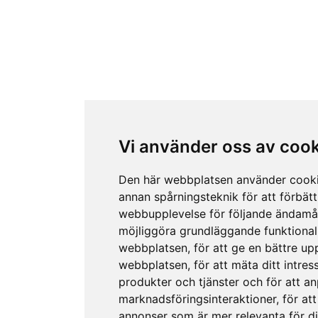
Vi använder oss av coo
Den här webbplatsen använder cook
annan spårningsteknik för att förbätt
webbupplevelse för följande ändamå
möjliggöra grundläggande funktional
webbplatsen
,
för att ge en bättre up
webbplatsen
,
för att mäta ditt intres
produkter och tjänster och för att a
marknadsföringsinteraktioner
,
för att
annonser som är mer relevanta för d