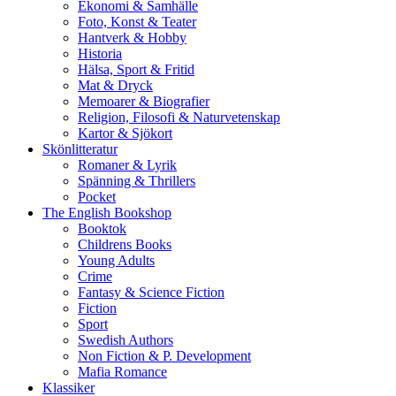
Ekonomi & Samhälle
Foto, Konst & Teater
Hantverk & Hobby
Historia
Hälsa, Sport & Fritid
Mat & Dryck
Memoarer & Biografier
Religion, Filosofi & Naturvetenskap
Kartor & Sjökort
Skönlitteratur
Romaner & Lyrik
Spänning & Thrillers
Pocket
The English Bookshop
Booktok
Childrens Books
Young Adults
Crime
Fantasy & Science Fiction
Fiction
Sport
Swedish Authors
Non Fiction & P. Development
Mafia Romance
Klassiker