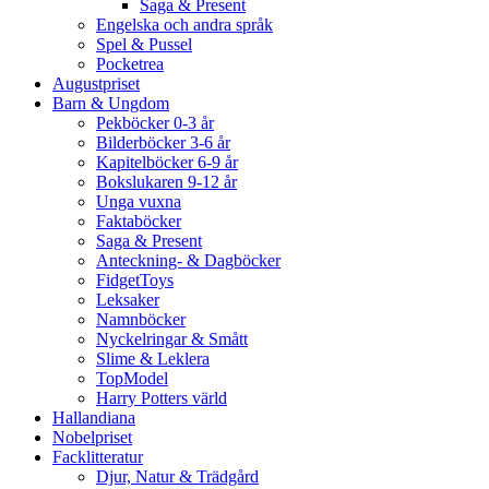
Saga & Present
Engelska och andra språk
Spel & Pussel
Pocketrea
Augustpriset
Barn & Ungdom
Pekböcker 0-3 år
Bilderböcker 3-6 år
Kapitelböcker 6-9 år
Bokslukaren 9-12 år
Unga vuxna
Faktaböcker
Saga & Present
Anteckning- & Dagböcker
FidgetToys
Leksaker
Namnböcker
Nyckelringar & Smått
Slime & Leklera
TopModel
Harry Potters värld
Hallandiana
Nobelpriset
Facklitteratur
Djur, Natur & Trädgård