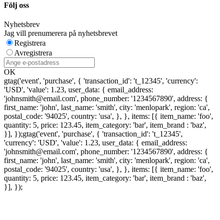
Följ oss
Nyhetsbrev
Jag vill prenumerera på nyhetsbrevet
Registrera
Avregistrera
OK
gtag('event', 'purchase', { 'transaction_id': 't_12345', 'currency':
'USD', 'value': 1.23, user_data: { email_address:
'johnsmith@email.com', phone_number: '1234567890', address: {
first_name: 'john', last_name: 'smith', city: 'menlopark', region: 'ca',
postal_code: '94025', country: 'usa', }, }, items: [{ item_name: 'foo',
quantity: 5, price: 123.45, item_category: 'bar', item_brand : 'baz',
}], });
gtag('event', 'purchase', { 'transaction_id': 't_12345',
'currency': 'USD', 'value': 1.23, user_data: { email_address:
'johnsmith@email.com', phone_number: '1234567890', address: {
first_name: 'john', last_name: 'smith', city: 'menlopark', region: 'ca',
postal_code: '94025', country: 'usa', }, }, items: [{ item_name: 'foo',
quantity: 5, price: 123.45, item_category: 'bar', item_brand : 'baz',
}], });