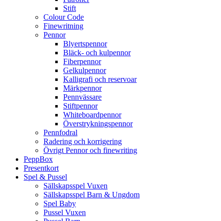
Stift
Colour Code
Finewritning
Pennor
Blyertspennor
Bläck- och kulpennor
Fiberpennor
Gelkulpennor
Kalligrafi och reservoar
Märkpennor
Pennvässare
Stiftpennor
Whiteboardpennor
Överstrykningspennor
Pennfodral
Radering och korrigering
Övrigt Pennor och finewriting
PeppBox
Presentkort
Spel & Pussel
Sällskapsspel Vuxen
Sällskapsspel Barn & Ungdom
Spel Baby
Pussel Vuxen