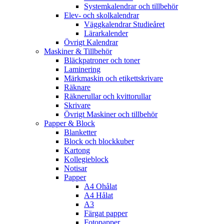
Systemkalendrar och tillbehör
Elev- och skolkalendrar
Väggkalendrar Studieåret
Lärarkalender
Övrigt Kalendrar
Maskiner & Tillbehör
Bläckpatroner och toner
Laminering
Märkmaskin och etikettskrivare
Räknare
Räknerullar och kvittorullar
Skrivare
Övrigt Maskiner och tillbehör
Papper & Block
Blanketter
Block och blockkuber
Kartong
Kollegieblock
Notisar
Papper
A4 Ohålat
A4 Hålat
A3
Färgat papper
Fotopapper