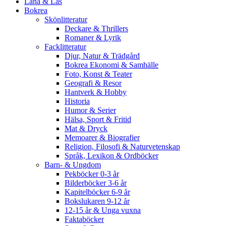
Låna & Läs
Bokrea
Skönlitteratur
Deckare & Thrillers
Romaner & Lyrik
Facklitteratur
Djur, Natur & Trädgård
Bokrea Ekonomi & Samhälle
Foto, Konst & Teater
Geografi & Resor
Hantverk & Hobby
Historia
Humor & Serier
Hälsa, Sport & Fritid
Mat & Dryck
Memoarer & Biografier
Religion, Filosofi & Naturvetenskap
Språk, Lexikon & Ordböcker
Barn- & Ungdom
Pekböcker 0-3 år
Bilderböcker 3-6 år
Kapitelböcker 6-9 år
Bokslukaren 9-12 år
12-15 år & Unga vuxna
Faktaböcker