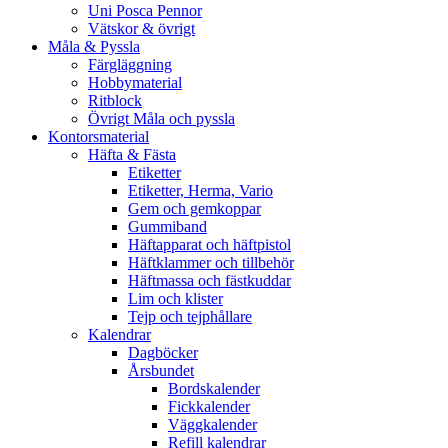
Uni Posca Pennor
Vätskor & övrigt
Måla & Pyssla
Färgläggning
Hobbymaterial
Ritblock
Övrigt Måla och pyssla
Kontorsmaterial
Häfta & Fästa
Etiketter
Etiketter, Herma, Vario
Gem och gemkoppar
Gummiband
Häftapparat och häftpistol
Häftklammer och tillbehör
Häftmassa och fästkuddar
Lim och klister
Tejp och tejphållare
Kalendrar
Dagböcker
Årsbundet
Bordskalender
Fickkalender
Väggkalender
Refill kalendrar