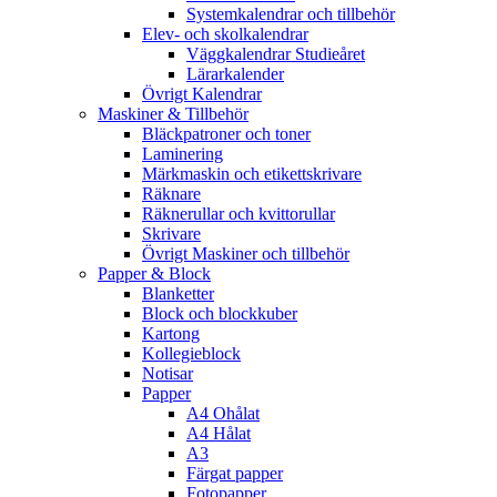
Systemkalendrar och tillbehör
Elev- och skolkalendrar
Väggkalendrar Studieåret
Lärarkalender
Övrigt Kalendrar
Maskiner & Tillbehör
Bläckpatroner och toner
Laminering
Märkmaskin och etikettskrivare
Räknare
Räknerullar och kvittorullar
Skrivare
Övrigt Maskiner och tillbehör
Papper & Block
Blanketter
Block och blockkuber
Kartong
Kollegieblock
Notisar
Papper
A4 Ohålat
A4 Hålat
A3
Färgat papper
Fotopapper