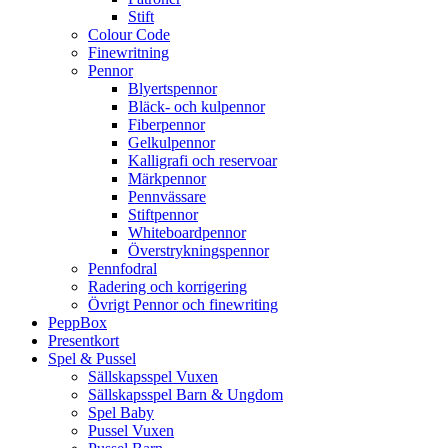
Stift
Colour Code
Finewritning
Pennor
Blyertspennor
Bläck- och kulpennor
Fiberpennor
Gelkulpennor
Kalligrafi och reservoar
Märkpennor
Pennvässare
Stiftpennor
Whiteboardpennor
Överstrykningspennor
Pennfodral
Radering och korrigering
Övrigt Pennor och finewriting
PeppBox
Presentkort
Spel & Pussel
Sällskapsspel Vuxen
Sällskapsspel Barn & Ungdom
Spel Baby
Pussel Vuxen