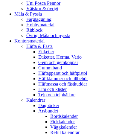
Uni Posca Pennor
Vätskor & övrigt
Måla & Pyssla
Färgläggning
Hobbymaterial
Ritblock
Övrigt Måla och pyssla
Kontorsmaterial
Häfta & Fästa
Etiketter
Etiketter, Herma, Vario
Gem och gemkoppar
Gummiband
Häftapparat och häftpistol
Häftklammer och tillbehör
Häftmassa och fästkuddar
Lim och klister
Tejp och tejphållare
Kalendrar
Dagböcker
Årsbundet
Bordskalender
Fickkalender
Väggkalender
Refill kalendrar