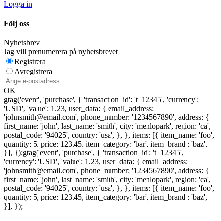
Logga in
Följ oss
Nyhetsbrev
Jag vill prenumerera på nyhetsbrevet
Registrera
Avregistrera
OK
gtag('event', 'purchase', { 'transaction_id': 't_12345', 'currency':
'USD', 'value': 1.23, user_data: { email_address:
'johnsmith@email.com', phone_number: '1234567890', address: {
first_name: 'john', last_name: 'smith', city: 'menlopark', region: 'ca',
postal_code: '94025', country: 'usa', }, }, items: [{ item_name: 'foo',
quantity: 5, price: 123.45, item_category: 'bar', item_brand : 'baz',
}], });
gtag('event', 'purchase', { 'transaction_id': 't_12345',
'currency': 'USD', 'value': 1.23, user_data: { email_address:
'johnsmith@email.com', phone_number: '1234567890', address: {
first_name: 'john', last_name: 'smith', city: 'menlopark', region: 'ca',
postal_code: '94025', country: 'usa', }, }, items: [{ item_name: 'foo',
quantity: 5, price: 123.45, item_category: 'bar', item_brand : 'baz',
}], });