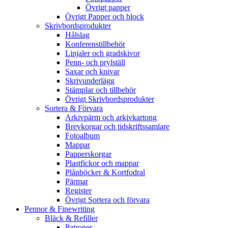
Övrigt papper
Övrigt Papper och block
Skrivbordsprodukter
Hålslag
Konferenstillbehör
Linjaler och gradskivor
Penn- och prylställ
Saxar och knivar
Skrivunderlägg
Stämplar och tillbehör
Övrigt Skrivbordsprodukter
Sortera & Förvara
Arkivpärm och arkivkartong
Brevkorgar och tidskriftssamlare
Fotoalbum
Mappar
Papperskorgar
Plastfickor och mappar
Plånböcker & Kortfodral
Pärmar
Register
Övrigt Sortera och förvara
Pennor & Finewriting
Bläck & Refiller
Patroner