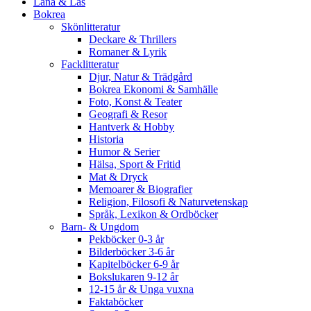
Låna & Läs
Bokrea
Skönlitteratur
Deckare & Thrillers
Romaner & Lyrik
Facklitteratur
Djur, Natur & Trädgård
Bokrea Ekonomi & Samhälle
Foto, Konst & Teater
Geografi & Resor
Hantverk & Hobby
Historia
Humor & Serier
Hälsa, Sport & Fritid
Mat & Dryck
Memoarer & Biografier
Religion, Filosofi & Naturvetenskap
Språk, Lexikon & Ordböcker
Barn- & Ungdom
Pekböcker 0-3 år
Bilderböcker 3-6 år
Kapitelböcker 6-9 år
Bokslukaren 9-12 år
12-15 år & Unga vuxna
Faktaböcker