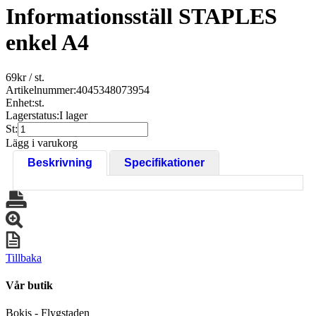
Informationsställ STAPLES
enkel A4
69
kr
/ st.
Artikelnummer:
4045348073954
Enhet:
st.
Lagerstatus:
I lager
St:
Lägg i varukorg
Beskrivning
Specifikationer
Tillbaka
Vår butik
Bokis - Flygstaden