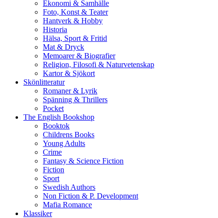
Ekonomi & Samhälle
Foto, Konst & Teater
Hantverk & Hobby
Historia
Hälsa, Sport & Fritid
Mat & Dryck
Memoarer & Biografier
Religion, Filosofi & Naturvetenskap
Kartor & Sjökort
Skönlitteratur
Romaner & Lyrik
Spänning & Thrillers
Pocket
The English Bookshop
Booktok
Childrens Books
Young Adults
Crime
Fantasy & Science Fiction
Fiction
Sport
Swedish Authors
Non Fiction & P. Development
Mafia Romance
Klassiker