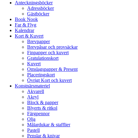
Anteckningsböcker
Adressböcker
Gästböcker
Book Nook
Far & Flyg
Kalendrar
Kort & Kuvert
Brevpapper
Brevpåsar och provsäckar
Finpapper och kuvert
Gratulationskort
Kuvert
Omslagspapper & Present
Placeringskort
Övrigt Kort och kuvert
Konstnärsmateriel
Akvarell
Akryl
Block & papper
Blyerts & ritkol
Färgpennor
Olja
Målardukar & stafflier
Pastell
Penslar & knivar