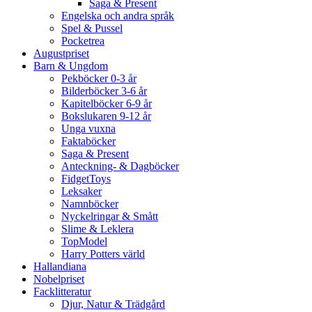
Saga & Present
Engelska och andra språk
Spel & Pussel
Pocketrea
Augustpriset
Barn & Ungdom
Pekböcker 0-3 år
Bilderböcker 3-6 år
Kapitelböcker 6-9 år
Bokslukaren 9-12 år
Unga vuxna
Faktaböcker
Saga & Present
Anteckning- & Dagböcker
FidgetToys
Leksaker
Namnböcker
Nyckelringar & Smått
Slime & Leklera
TopModel
Harry Potters värld
Hallandiana
Nobelpriset
Facklitteratur
Djur, Natur & Trädgård