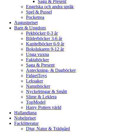
Saga & Present
Engelska och andra språk
Spel & Pussel
Pocketrea
Augustpriset
Barn & Ungdom
Pekböcker 0-3 år
Bilderböcker 3-6 år
Kapitelböcker 6-9 år
Bokslukaren 9-12 år
Unga vuxna
Faktaböcker
Saga & Present
Anteckning- & Dagböcker
FidgetToys
Leksaker
Namnböcker
Nyckelringar & Smått
Slime & Leklera
TopModel
Harry Potters värld
Hallandiana
Nobelpriset
Facklitteratur
Djur, Natur & Trädgård