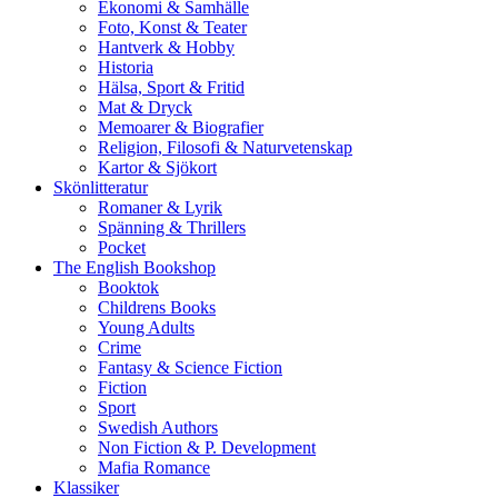
Ekonomi & Samhälle
Foto, Konst & Teater
Hantverk & Hobby
Historia
Hälsa, Sport & Fritid
Mat & Dryck
Memoarer & Biografier
Religion, Filosofi & Naturvetenskap
Kartor & Sjökort
Skönlitteratur
Romaner & Lyrik
Spänning & Thrillers
Pocket
The English Bookshop
Booktok
Childrens Books
Young Adults
Crime
Fantasy & Science Fiction
Fiction
Sport
Swedish Authors
Non Fiction & P. Development
Mafia Romance
Klassiker