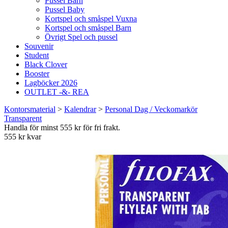
Pussel Barn
Pussel Baby
Kortspel och småspel Vuxna
Kortspel och småspel Barn
Övrigt Spel och pussel
Souvenir
Student
Black Clover
Booster
Lagböcker 2026
OUTLET -&- REA
Kontorsmaterial
>
Kalendrar
>
Personal Dag / Veckomarkör
Transparent
Handla för minst 555 kr för fri frakt.
555 kr kvar