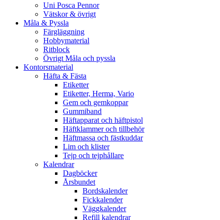
Uni Posca Pennor
Vätskor & övrigt
Måla & Pyssla
Färgläggning
Hobbymaterial
Ritblock
Övrigt Måla och pyssla
Kontorsmaterial
Häfta & Fästa
Etiketter
Etiketter, Herma, Vario
Gem och gemkoppar
Gummiband
Häftapparat och häftpistol
Häftklammer och tillbehör
Häftmassa och fästkuddar
Lim och klister
Tejp och tejphållare
Kalendrar
Dagböcker
Årsbundet
Bordskalender
Fickkalender
Väggkalender
Refill kalendrar