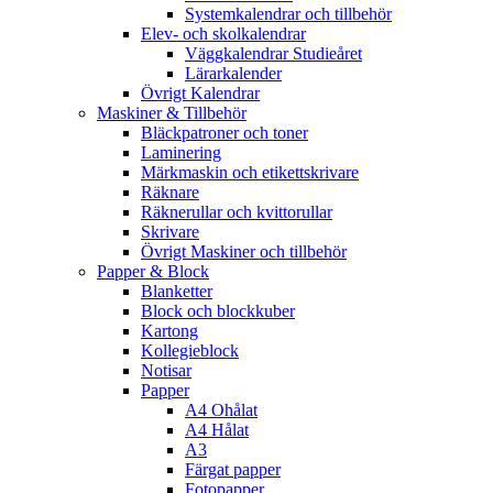
Systemkalendrar och tillbehör
Elev- och skolkalendrar
Väggkalendrar Studieåret
Lärarkalender
Övrigt Kalendrar
Maskiner & Tillbehör
Bläckpatroner och toner
Laminering
Märkmaskin och etikettskrivare
Räknare
Räknerullar och kvittorullar
Skrivare
Övrigt Maskiner och tillbehör
Papper & Block
Blanketter
Block och blockkuber
Kartong
Kollegieblock
Notisar
Papper
A4 Ohålat
A4 Hålat
A3
Färgat papper
Fotopapper