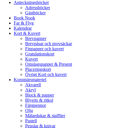
Anteckningsböcker
Adressböcker
Gästböcker
Book Nook
Far & Flyg
Kalendrar
Kort & Kuvert
Brevpapper
Brevpåsar och provsäckar
Finpapper och kuvert
Gratulationskort
Kuvert
Omslagspapper & Present
Placeringskort
Övrigt Kort och kuvert
Konstnärsmateriel
Akvarell
Akryl
Block & papper
Blyerts & ritkol
Färgpennor
Olja
Målardukar & stafflier
Pastell
Penslar & knivar