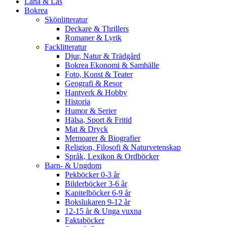
Låna & Läs
Bokrea
Skönlitteratur
Deckare & Thrillers
Romaner & Lyrik
Facklitteratur
Djur, Natur & Trädgård
Bokrea Ekonomi & Samhälle
Foto, Konst & Teater
Geografi & Resor
Hantverk & Hobby
Historia
Humor & Serier
Hälsa, Sport & Fritid
Mat & Dryck
Memoarer & Biografier
Religion, Filosofi & Naturvetenskap
Språk, Lexikon & Ordböcker
Barn- & Ungdom
Pekböcker 0-3 år
Bilderböcker 3-6 år
Kapitelböcker 6-9 år
Bokslukaren 9-12 år
12-15 år & Unga vuxna
Faktaböcker