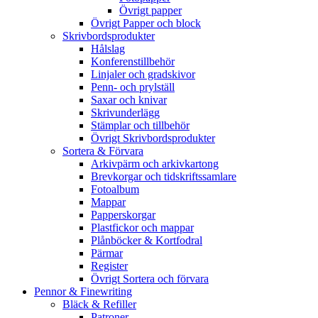
Övrigt papper
Övrigt Papper och block
Skrivbordsprodukter
Hålslag
Konferenstillbehör
Linjaler och gradskivor
Penn- och prylställ
Saxar och knivar
Skrivunderlägg
Stämplar och tillbehör
Övrigt Skrivbordsprodukter
Sortera & Förvara
Arkivpärm och arkivkartong
Brevkorgar och tidskriftssamlare
Fotoalbum
Mappar
Papperskorgar
Plastfickor och mappar
Plånböcker & Kortfodral
Pärmar
Register
Övrigt Sortera och förvara
Pennor & Finewriting
Bläck & Refiller
Patroner