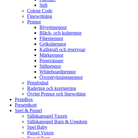
Stift
Colour Code
Finewritning
Pennor
Blyertspennor
Bläck- och kulpennor
Fiberpennor
Gelkulpennor
Kalligrafi och reservoar
Märkpennor
Pennvässare
Stiftpennor
Whiteboardpennor
Överstrykningspennor
Pennfodral
Radering och korrigering
Övrigt Pennor och finewriting
PeppBox
Presentkort
Spel & Pussel
Sällskapsspel Vuxen
Sällskapsspel Barn & Ungdom
Spel Baby
Pussel Vuxen