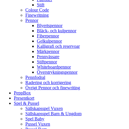
Stift
Colour Code
Finewritning
Pennor
Blyertspennor
Bläck- och kulpennor
Fiberpennor
Gelkulpennor
Kalligrafi och reservoar
Märkpennor
Pennvässare
Stiftpennor
Whiteboardpennor
Överstrykningspennor
Pennfodral
Radering och korrigering
Övrigt Pennor och finewriting
PeppBox
Presentkort
Spel & Pussel
Sällskapsspel Vuxen
Sällskapsspel Barn & Ungdom
Spel Baby
Pussel Vuxen