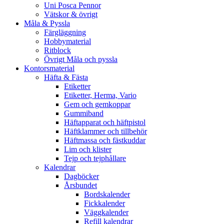
Uni Posca Pennor
Vätskor & övrigt
Måla & Pyssla
Färgläggning
Hobbymaterial
Ritblock
Övrigt Måla och pyssla
Kontorsmaterial
Häfta & Fästa
Etiketter
Etiketter, Herma, Vario
Gem och gemkoppar
Gummiband
Häftapparat och häftpistol
Häftklammer och tillbehör
Häftmassa och fästkuddar
Lim och klister
Tejp och tejphållare
Kalendrar
Dagböcker
Årsbundet
Bordskalender
Fickkalender
Väggkalender
Refill kalendrar