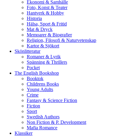
Ekonomi & Samhälle
Foto, Konst & Teater
Hantverk & Hobby
Historia
Hälsa, Sport & Fritid
Mat & Dryck
Memoarer & Biografier
Religion, Filosofi & Naturvetenskap
Kartor & Sjökort
Skönlitteratur
Romaner & Lyrik
Spänning & Thrillers
Pocket
The English Bookshop
Booktok
Childrens Books
Young Adults
Crime
Fantasy & Science Fiction
Fiction
Sport
Swedish Authors
Non Fiction & P. Development
Mafia Romance
Klassiker