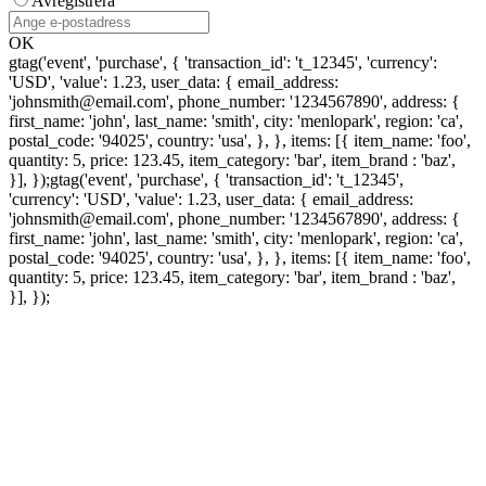
Avregistrera
OK
gtag('event', 'purchase', { 'transaction_id': 't_12345', 'currency':
'USD', 'value': 1.23, user_data: { email_address:
'johnsmith@email.com', phone_number: '1234567890', address: {
first_name: 'john', last_name: 'smith', city: 'menlopark', region: 'ca',
postal_code: '94025', country: 'usa', }, }, items: [{ item_name: 'foo',
quantity: 5, price: 123.45, item_category: 'bar', item_brand : 'baz',
}], });
gtag('event', 'purchase', { 'transaction_id': 't_12345',
'currency': 'USD', 'value': 1.23, user_data: { email_address:
'johnsmith@email.com', phone_number: '1234567890', address: {
first_name: 'john', last_name: 'smith', city: 'menlopark', region: 'ca',
postal_code: '94025', country: 'usa', }, }, items: [{ item_name: 'foo',
quantity: 5, price: 123.45, item_category: 'bar', item_brand : 'baz',
}], });