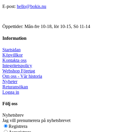
E-post:
hello@bokis.nu
Öppettider: Mån-fre 10-18, lör 10-15, Sö 11-14
Information
Startsidan
Köpvillkor
Kontakta oss
Integritetspolicy
Webshop Företag
Om oss - Vår historia
Nyheter
Returansökan
Logga in
Följ oss
Nyhetsbrev
Jag vill prenumerera på nyhetsbrevet
Registrera