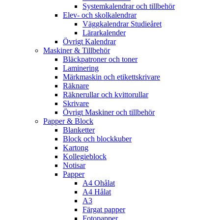
Systemkalendrar och tillbehör
Elev- och skolkalendrar
Väggkalendrar Studieåret
Lärarkalender
Övrigt Kalendrar
Maskiner & Tillbehör
Bläckpatroner och toner
Laminering
Märkmaskin och etikettskrivare
Räknare
Räknerullar och kvittorullar
Skrivare
Övrigt Maskiner och tillbehör
Papper & Block
Blanketter
Block och blockkuber
Kartong
Kollegieblock
Notisar
Papper
A4 Ohålat
A4 Hålat
A3
Färgat papper
Fotopapper