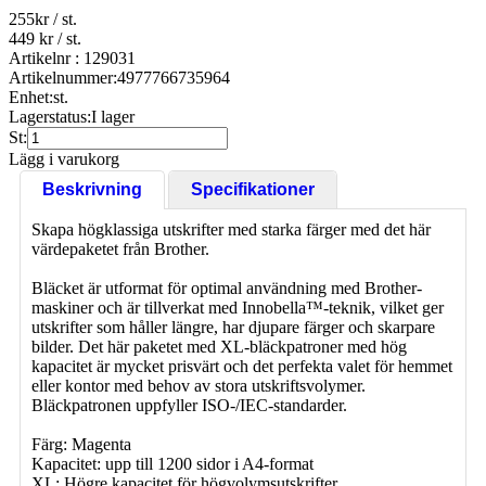
255
kr
/ st.
449 kr
/ st.
Artikelnr : 129031
Artikelnummer:
4977766735964
Enhet:
st.
Lagerstatus:
I lager
St:
Lägg i varukorg
Beskrivning
Specifikationer
Skapa högklassiga utskrifter med starka färger med det här
värdepaketet från Brother.
Bläcket är utformat för optimal användning med Brother-
maskiner och är tillverkat med Innobella™-teknik, vilket ger
utskrifter som håller längre, har djupare färger och skarpare
bilder. Det här paketet med XL-bläckpatroner med hög
kapacitet är mycket prisvärt och det perfekta valet för hemmet
eller kontor med behov av stora utskriftsvolymer.
Bläckpatronen uppfyller ISO-/IEC-standarder.
Färg: Magenta
Kapacitet: upp till 1200 sidor i A4-format
XL: Högre kapacitet för högvolymsutskrifter