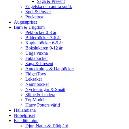
Saga & Present
Engelska och andra språk
Spel & Pussel
Pocketrea
Augustpriset
Barn & Ungdom
Pekböcker 0-3 år
Bilderböcker 3-6 år
Kapitelböcker 6-9 år
Bokslukaren 9-12 år
Unga vuxna
Faktaböcker
Saga & Present
Anteckning- & Dagböcker
FidgetToys
Leksaker
Namnböcker
Nyckelringar & Smått
Slime & Leklera
TopModel
Harry Potters värld
Hallandiana
Nobelpriset
Facklitteratur
Djur, Natur & Trädgård