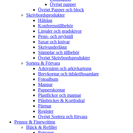
Övrigt papper
Övrigt Papper och block
Skrivbordsprodukter
Hålslag
Konferenstillbehör
Linjaler och gradskivor
Penn- och prylställ
Saxar och knivar
Skrivunderlägg
Stämplar och tillbehör
Övrigt Skrivbordsprodukter
Sortera & Förvara
Arkivpärm och arkivkartong
Brevkorgar och tidskriftssamlare
Fotoalbum
Mappar
Papperskorgar
Plastfickor och mappar
Plånböcker & Kortfodral
Pärmar
Register
Övrigt Sortera och förvara
Pennor & Finewriting
Bläck & Refiller
Patroner