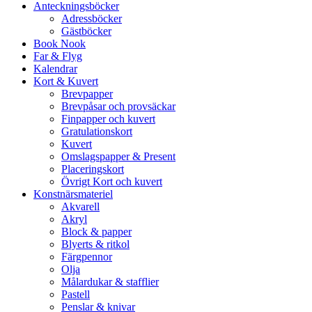
Anteckningsböcker
Adressböcker
Gästböcker
Book Nook
Far & Flyg
Kalendrar
Kort & Kuvert
Brevpapper
Brevpåsar och provsäckar
Finpapper och kuvert
Gratulationskort
Kuvert
Omslagspapper & Present
Placeringskort
Övrigt Kort och kuvert
Konstnärsmateriel
Akvarell
Akryl
Block & papper
Blyerts & ritkol
Färgpennor
Olja
Målardukar & stafflier
Pastell
Penslar & knivar