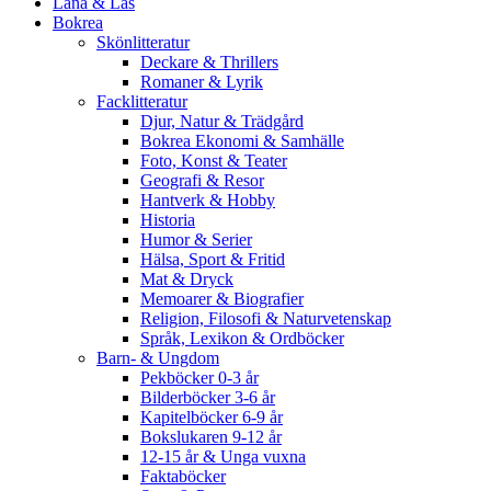
Låna & Läs
Bokrea
Skönlitteratur
Deckare & Thrillers
Romaner & Lyrik
Facklitteratur
Djur, Natur & Trädgård
Bokrea Ekonomi & Samhälle
Foto, Konst & Teater
Geografi & Resor
Hantverk & Hobby
Historia
Humor & Serier
Hälsa, Sport & Fritid
Mat & Dryck
Memoarer & Biografier
Religion, Filosofi & Naturvetenskap
Språk, Lexikon & Ordböcker
Barn- & Ungdom
Pekböcker 0-3 år
Bilderböcker 3-6 år
Kapitelböcker 6-9 år
Bokslukaren 9-12 år
12-15 år & Unga vuxna
Faktaböcker