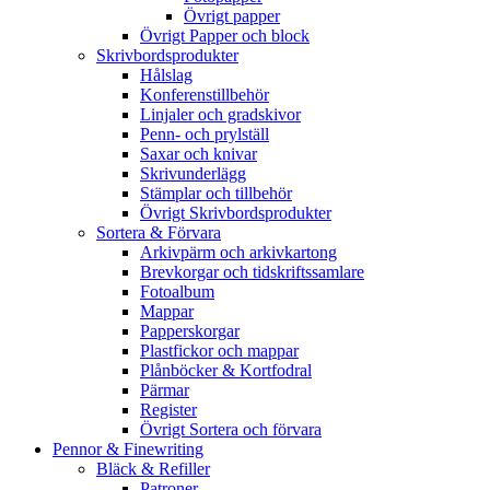
Övrigt papper
Övrigt Papper och block
Skrivbordsprodukter
Hålslag
Konferenstillbehör
Linjaler och gradskivor
Penn- och prylställ
Saxar och knivar
Skrivunderlägg
Stämplar och tillbehör
Övrigt Skrivbordsprodukter
Sortera & Förvara
Arkivpärm och arkivkartong
Brevkorgar och tidskriftssamlare
Fotoalbum
Mappar
Papperskorgar
Plastfickor och mappar
Plånböcker & Kortfodral
Pärmar
Register
Övrigt Sortera och förvara
Pennor & Finewriting
Bläck & Refiller
Patroner