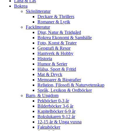
Låna & Läs
Bokrea
Skönlitteratur
Deckare & Thrillers
Romaner & Lyrik
Facklitteratur
Djur, Natur & Trädgård
Bokrea Ekonomi & Samhälle
Foto, Konst & Teater
Geografi & Resor
Hantverk & Hobby
Historia
Humor & Serier
Hälsa, Sport & Fritid
Mat & Dryck
Memoarer & Biografier
Religion, Filosofi & Naturvetenskap
Språk, Lexikon & Ordböcker
Barn- & Ungdom
Pekböcker 0-3 år
Bilderböcker 3-6 år
Kapitelböcker 6-9 år
Bokslukaren 9-12 år
12-15 år & Unga vuxna
Faktaböcker