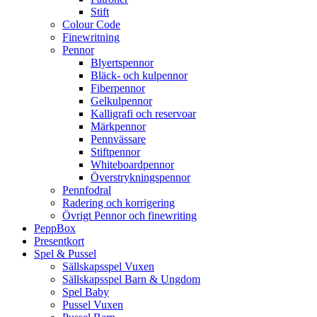
Stift
Colour Code
Finewritning
Pennor
Blyertspennor
Bläck- och kulpennor
Fiberpennor
Gelkulpennor
Kalligrafi och reservoar
Märkpennor
Pennvässare
Stiftpennor
Whiteboardpennor
Överstrykningspennor
Pennfodral
Radering och korrigering
Övrigt Pennor och finewriting
PeppBox
Presentkort
Spel & Pussel
Sällskapsspel Vuxen
Sällskapsspel Barn & Ungdom
Spel Baby
Pussel Vuxen