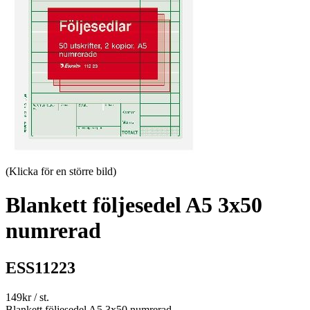
(Klicka för en större bild)
Blankett följesedel A5 3x50
numrerad
ESS11223
149
kr
/ st.
Blankett följesedel A5 3x50 numrerad