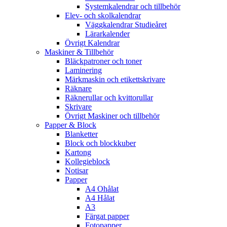
Systemkalendrar och tillbehör
Elev- och skolkalendrar
Väggkalendrar Studieåret
Lärarkalender
Övrigt Kalendrar
Maskiner & Tillbehör
Bläckpatroner och toner
Laminering
Märkmaskin och etikettskrivare
Räknare
Räknerullar och kvittorullar
Skrivare
Övrigt Maskiner och tillbehör
Papper & Block
Blanketter
Block och blockkuber
Kartong
Kollegieblock
Notisar
Papper
A4 Ohålat
A4 Hålat
A3
Färgat papper
Fotopapper