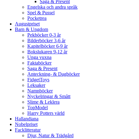
Saga & Present
Engelska och andra språk
Spel & Pussel
Pocketrea
Augustpriset
Barn & Ungdom
Pekböcker 0-3 år
Bilderböcker 3-6 år
Kapitelböcker 6-9 år
Bokslukaren 9-12 år
Unga vuxna
Faktaböcker
Saga & Present
Anteckning- & Dagböcker
FidgetToys
Leksaker
Namnböcker
Nyckelringar & Smått
Slime & Leklera
TopModel
Harry Potters värld
Hallandiana
Nobelpriset
Facklitteratur
Djur, Natur & Trädgård