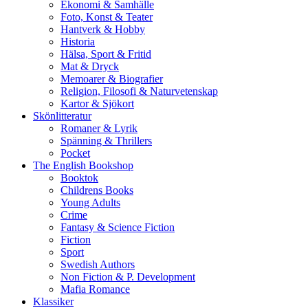
Ekonomi & Samhälle
Foto, Konst & Teater
Hantverk & Hobby
Historia
Hälsa, Sport & Fritid
Mat & Dryck
Memoarer & Biografier
Religion, Filosofi & Naturvetenskap
Kartor & Sjökort
Skönlitteratur
Romaner & Lyrik
Spänning & Thrillers
Pocket
The English Bookshop
Booktok
Childrens Books
Young Adults
Crime
Fantasy & Science Fiction
Fiction
Sport
Swedish Authors
Non Fiction & P. Development
Mafia Romance
Klassiker