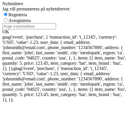
Nyhetsbrev
Jag vill prenumerera på nyhetsbrevet
Registrera
Avregistrera
OK
gtag('event', 'purchase', { 'transaction_id': 't_12345', 'currency':
'USD', 'value': 1.23, user_data: { email_address:
'johnsmith@email.com', phone_number: '1234567890', address: {
first_name: 'john', last_name: 'smith', city: 'menlopark', region: 'ca',
postal_code: '94025', country: 'usa', }, }, items: [{ item_name: 'foo',
quantity: 5, price: 123.45, item_category: 'bar', item_brand : 'baz',
}], });
gtag('event', 'purchase', { 'transaction_id': 't_12345',
'currency': 'USD', 'value': 1.23, user_data: { email_address:
'johnsmith@email.com', phone_number: '1234567890', address: {
first_name: 'john', last_name: 'smith', city: 'menlopark', region: 'ca',
postal_code: '94025', country: 'usa', }, }, items: [{ item_name: 'foo',
quantity: 5, price: 123.45, item_category: 'bar', item_brand : 'baz',
}], });