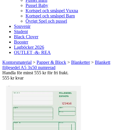
Pussel Barn
Pussel Baby
Kortspel och småspel Vuxna
Kortspel och småspel Barn
Övrigt Spel och pussel
Souvenir
Student
Black Clover
Booster
Lagböcker 2026
OUTLET -&- REA
Kontorsmaterial
>
Papper & Block
>
Blanketter
>
Blankett
följesedel A5 3x50 numrerad
Handla för minst 555 kr för fri frakt.
555 kr kvar