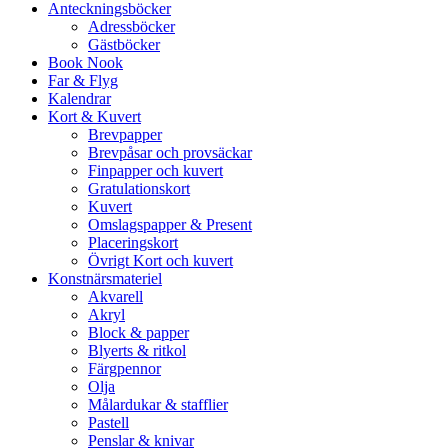
Anteckningsböcker
Adressböcker
Gästböcker
Book Nook
Far & Flyg
Kalendrar
Kort & Kuvert
Brevpapper
Brevpåsar och provsäckar
Finpapper och kuvert
Gratulationskort
Kuvert
Omslagspapper & Present
Placeringskort
Övrigt Kort och kuvert
Konstnärsmateriel
Akvarell
Akryl
Block & papper
Blyerts & ritkol
Färgpennor
Olja
Målardukar & stafflier
Pastell
Penslar & knivar