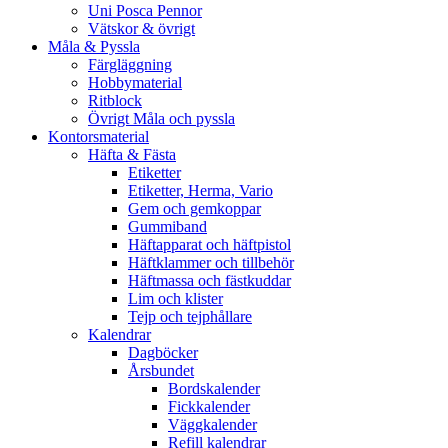
Uni Posca Pennor
Vätskor & övrigt
Måla & Pyssla
Färgläggning
Hobbymaterial
Ritblock
Övrigt Måla och pyssla
Kontorsmaterial
Häfta & Fästa
Etiketter
Etiketter, Herma, Vario
Gem och gemkoppar
Gummiband
Häftapparat och häftpistol
Häftklammer och tillbehör
Häftmassa och fästkuddar
Lim och klister
Tejp och tejphållare
Kalendrar
Dagböcker
Årsbundet
Bordskalender
Fickkalender
Väggkalender
Refill kalendrar