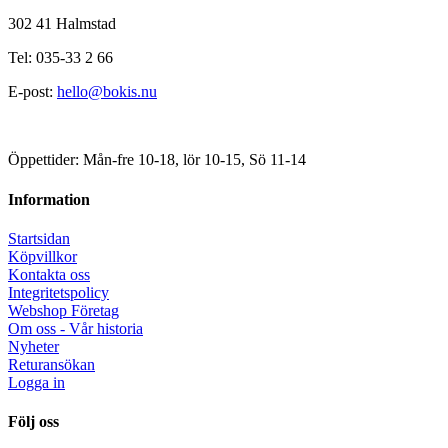
302 41 Halmstad
Tel: 035-33 2 66
E-post:
hello@bokis.nu
Öppettider: Mån-fre 10-18, lör 10-15, Sö 11-14
Information
Startsidan
Köpvillkor
Kontakta oss
Integritetspolicy
Webshop Företag
Om oss - Vår historia
Nyheter
Returansökan
Logga in
Följ oss