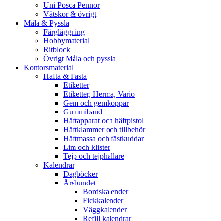
Uni Posca Pennor
Vätskor & övrigt
Måla & Pyssla
Färgläggning
Hobbymaterial
Ritblock
Övrigt Måla och pyssla
Kontorsmaterial
Häfta & Fästa
Etiketter
Etiketter, Herma, Vario
Gem och gemkoppar
Gummiband
Häftapparat och häftpistol
Häftklammer och tillbehör
Häftmassa och fästkuddar
Lim och klister
Tejp och tejphållare
Kalendrar
Dagböcker
Årsbundet
Bordskalender
Fickkalender
Väggkalender
Refill kalendrar