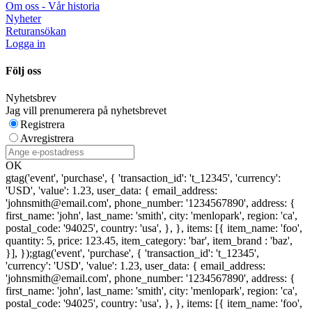
Om oss - Vår historia
Nyheter
Returansökan
Logga in
Följ oss
Nyhetsbrev
Jag vill prenumerera på nyhetsbrevet
Registrera
Avregistrera
OK
gtag('event', 'purchase', { 'transaction_id': 't_12345', 'currency':
'USD', 'value': 1.23, user_data: { email_address:
'johnsmith@email.com', phone_number: '1234567890', address: {
first_name: 'john', last_name: 'smith', city: 'menlopark', region: 'ca',
postal_code: '94025', country: 'usa', }, }, items: [{ item_name: 'foo',
quantity: 5, price: 123.45, item_category: 'bar', item_brand : 'baz',
}], });
gtag('event', 'purchase', { 'transaction_id': 't_12345',
'currency': 'USD', 'value': 1.23, user_data: { email_address:
'johnsmith@email.com', phone_number: '1234567890', address: {
first_name: 'john', last_name: 'smith', city: 'menlopark', region: 'ca',
postal_code: '94025', country: 'usa', }, }, items: [{ item_name: 'foo',