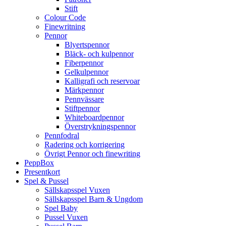
Stift
Colour Code
Finewritning
Pennor
Blyertspennor
Bläck- och kulpennor
Fiberpennor
Gelkulpennor
Kalligrafi och reservoar
Märkpennor
Pennvässare
Stiftpennor
Whiteboardpennor
Överstrykningspennor
Pennfodral
Radering och korrigering
Övrigt Pennor och finewriting
PeppBox
Presentkort
Spel & Pussel
Sällskapsspel Vuxen
Sällskapsspel Barn & Ungdom
Spel Baby
Pussel Vuxen