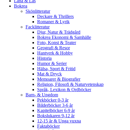
Låna & Läs
Bokrea
Skönlitteratur
Deckare & Thrillers
Romaner & Lyrik
Facklitteratur
Djur, Natur & Trädgård
Bokrea Ekonomi & Samhälle
Foto, Konst & Teater
Geografi & Resor
Hantverk & Hobby
Historia
Humor & Serier
Hälsa, Sport & Fritid
Mat & Dryck
Memoarer & Biografier
Religion, Filosofi & Naturvetenskap
Språk, Lexikon & Ordböcker
Barn- & Ungdom
Pekböcker 0-3 år
Bilderböcker 3-6 år
Kapitelböcker 6-9 år
Bokslukaren 9-12 år
12-15 år & Unga vuxna
Faktaböcker