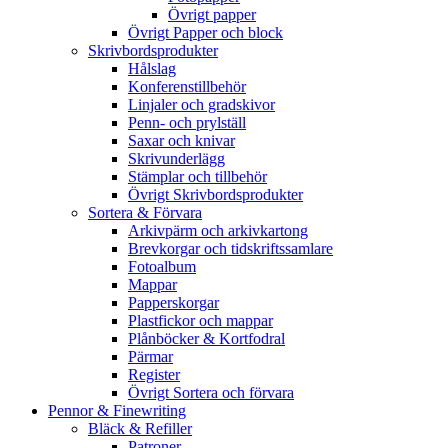
Övrigt papper
Övrigt Papper och block
Skrivbordsprodukter
Hålslag
Konferenstillbehör
Linjaler och gradskivor
Penn- och prylställ
Saxar och knivar
Skrivunderlägg
Stämplar och tillbehör
Övrigt Skrivbordsprodukter
Sortera & Förvara
Arkivpärm och arkivkartong
Brevkorgar och tidskriftssamlare
Fotoalbum
Mappar
Papperskorgar
Plastfickor och mappar
Plånböcker & Kortfodral
Pärmar
Register
Övrigt Sortera och förvara
Pennor & Finewriting
Bläck & Refiller
Patroner