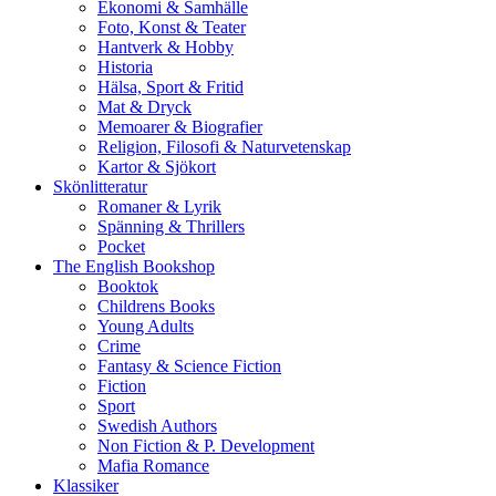
Ekonomi & Samhälle
Foto, Konst & Teater
Hantverk & Hobby
Historia
Hälsa, Sport & Fritid
Mat & Dryck
Memoarer & Biografier
Religion, Filosofi & Naturvetenskap
Kartor & Sjökort
Skönlitteratur
Romaner & Lyrik
Spänning & Thrillers
Pocket
The English Bookshop
Booktok
Childrens Books
Young Adults
Crime
Fantasy & Science Fiction
Fiction
Sport
Swedish Authors
Non Fiction & P. Development
Mafia Romance
Klassiker