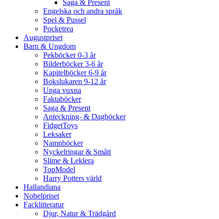
Saga & Present
Engelska och andra språk
Spel & Pussel
Pocketrea
Augustpriset
Barn & Ungdom
Pekböcker 0-3 år
Bilderböcker 3-6 år
Kapitelböcker 6-9 år
Bokslukaren 9-12 år
Unga vuxna
Faktaböcker
Saga & Present
Anteckning- & Dagböcker
FidgetToys
Leksaker
Namnböcker
Nyckelringar & Smått
Slime & Leklera
TopModel
Harry Potters värld
Hallandiana
Nobelpriset
Facklitteratur
Djur, Natur & Trädgård