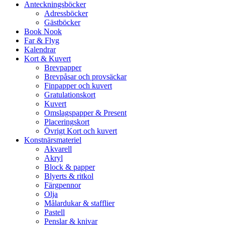
Anteckningsböcker
Adressböcker
Gästböcker
Book Nook
Far & Flyg
Kalendrar
Kort & Kuvert
Brevpapper
Brevpåsar och provsäckar
Finpapper och kuvert
Gratulationskort
Kuvert
Omslagspapper & Present
Placeringskort
Övrigt Kort och kuvert
Konstnärsmateriel
Akvarell
Akryl
Block & papper
Blyerts & ritkol
Färgpennor
Olja
Målardukar & stafflier
Pastell
Penslar & knivar