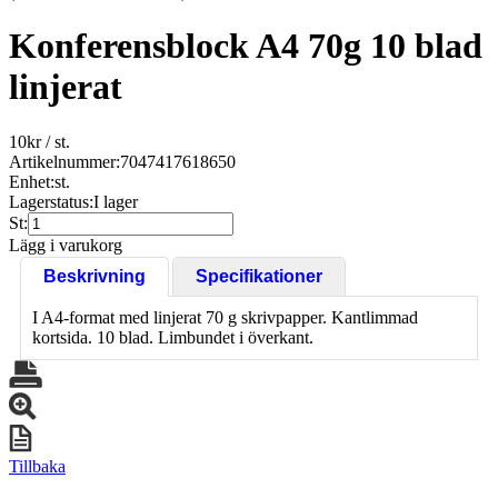
Konferensblock A4 70g 10 blad
linjerat
10
kr
/ st.
Artikelnummer:
7047417618650
Enhet:
st.
Lagerstatus:
I lager
St:
Lägg i varukorg
Beskrivning
Specifikationer
I A4-format med linjerat 70 g skrivpapper. Kantlimmad
kortsida. 10 blad. Limbundet i överkant.
Tillbaka