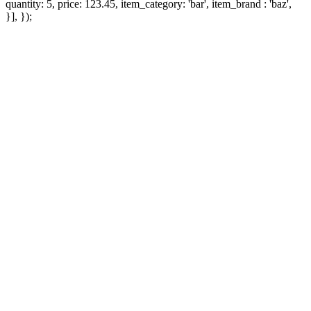
quantity: 5, price: 123.45, item_category: 'bar', item_brand : 'baz',
}], });