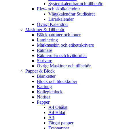
Systemkalendrar och tillbehör
Elev- och skolkalendrar
Väggkalendrar Studieåret
Lärarkalender
Övrigt Kalendrar
Maskiner & Tillbehör
Bläckpatroner och toner
Laminering
Märkmaskin och etikettskrivare
Räknare
Räknerullar och kvittorullar
Skrivare
Övrigt Maskiner och tillbehör
Papper & Block
Blanketter
Block och blockkuber
Kartong
Kollegieblock
Notisar
Papper
A4 Ohålat
A4 Hålat
A3
Färgat papper
Fotopapper