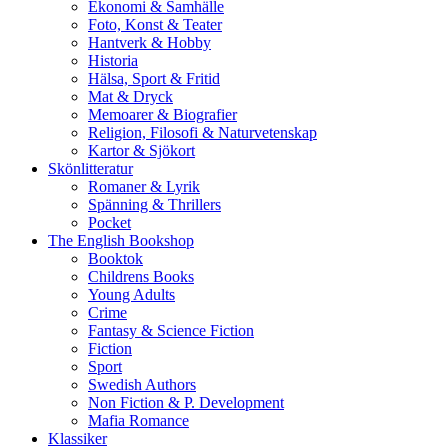
Ekonomi & Samhälle
Foto, Konst & Teater
Hantverk & Hobby
Historia
Hälsa, Sport & Fritid
Mat & Dryck
Memoarer & Biografier
Religion, Filosofi & Naturvetenskap
Kartor & Sjökort
Skönlitteratur
Romaner & Lyrik
Spänning & Thrillers
Pocket
The English Bookshop
Booktok
Childrens Books
Young Adults
Crime
Fantasy & Science Fiction
Fiction
Sport
Swedish Authors
Non Fiction & P. Development
Mafia Romance
Klassiker