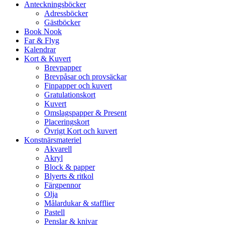
Anteckningsböcker
Adressböcker
Gästböcker
Book Nook
Far & Flyg
Kalendrar
Kort & Kuvert
Brevpapper
Brevpåsar och provsäckar
Finpapper och kuvert
Gratulationskort
Kuvert
Omslagspapper & Present
Placeringskort
Övrigt Kort och kuvert
Konstnärsmateriel
Akvarell
Akryl
Block & papper
Blyerts & ritkol
Färgpennor
Olja
Målardukar & stafflier
Pastell
Penslar & knivar