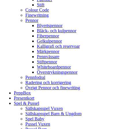
Stift
Colour Code
Finewritning
Pennor
Blyertspennor
Bläck- och kulpennor
Fiberpennor
Gelkulpennor
Kalligrafi och reservoar
Märkpennor
Pennvässare
Stiftpennor
Whiteboardpennor
Överstrykningspennor
Pennfodral
Radering och korrigering
Övrigt Pennor och finewriting
PeppBox
Presentkort
Spel & Pussel
Sällskapsspel Vuxen
Sällskapsspel Barn & Ungdom
Spel Baby
Pussel Vuxen