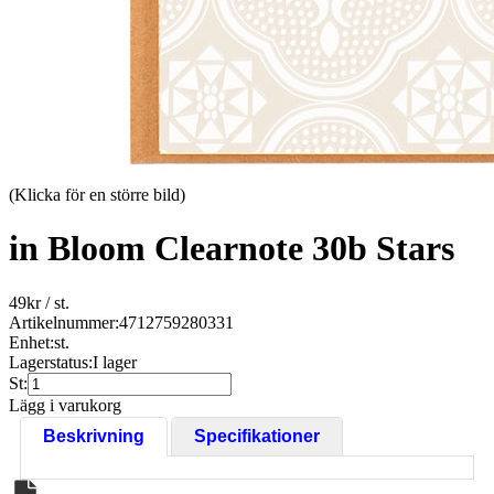
(Klicka för en större bild)
in Bloom Clearnote 30b Stars
49
kr
/ st.
Artikelnummer:
4712759280331
Enhet:
st.
Lagerstatus:
I lager
St:
Lägg i varukorg
Beskrivning
Specifikationer