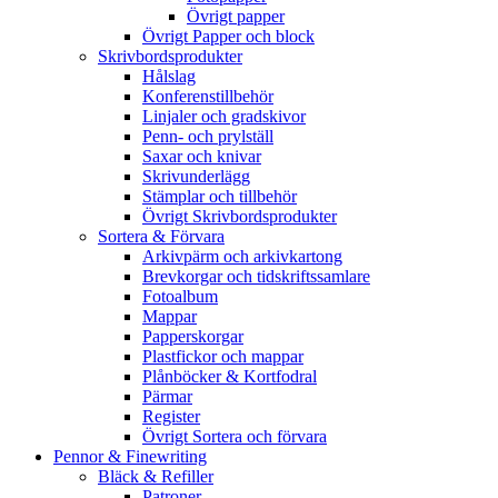
Övrigt papper
Övrigt Papper och block
Skrivbordsprodukter
Hålslag
Konferenstillbehör
Linjaler och gradskivor
Penn- och prylställ
Saxar och knivar
Skrivunderlägg
Stämplar och tillbehör
Övrigt Skrivbordsprodukter
Sortera & Förvara
Arkivpärm och arkivkartong
Brevkorgar och tidskriftssamlare
Fotoalbum
Mappar
Papperskorgar
Plastfickor och mappar
Plånböcker & Kortfodral
Pärmar
Register
Övrigt Sortera och förvara
Pennor & Finewriting
Bläck & Refiller
Patroner