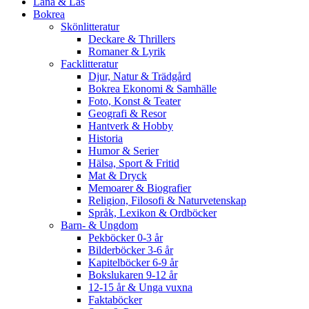
Låna & Läs
Bokrea
Skönlitteratur
Deckare & Thrillers
Romaner & Lyrik
Facklitteratur
Djur, Natur & Trädgård
Bokrea Ekonomi & Samhälle
Foto, Konst & Teater
Geografi & Resor
Hantverk & Hobby
Historia
Humor & Serier
Hälsa, Sport & Fritid
Mat & Dryck
Memoarer & Biografier
Religion, Filosofi & Naturvetenskap
Språk, Lexikon & Ordböcker
Barn- & Ungdom
Pekböcker 0-3 år
Bilderböcker 3-6 år
Kapitelböcker 6-9 år
Bokslukaren 9-12 år
12-15 år & Unga vuxna
Faktaböcker