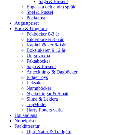
Saga & Present
Engelska och andra språk
Spel & Pussel
Pocketrea
Augustpriset
Barn & Ungdom
Pekböcker 0-3 år
Bilderböcker 3-6 år
Kapitelböcker 6-9 år
Bokslukaren 9-12 år
Unga vuxna
Faktaböcker
Saga & Present
Anteckning- & Dagböcker
FidgetToys
Leksaker
Namnböcker
Nyckelringar & Smått
Slime & Leklera
TopModel
Harry Potters värld
Hallandiana
Nobelpriset
Facklitteratur
Djur, Natur & Trädgård