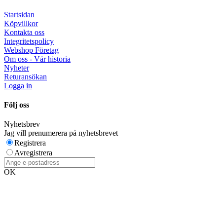
Startsidan
Köpvillkor
Kontakta oss
Integritetspolicy
Webshop Företag
Om oss - Vår historia
Nyheter
Returansökan
Logga in
Följ oss
Nyhetsbrev
Jag vill prenumerera på nyhetsbrevet
Registrera
Avregistrera
OK