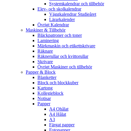
Systemkalendrar och tillbehör
Elev- och skolkalendrar
Väggkalendrar Studieåret
Lärarkalender
Övrigt Kalendrar
Maskiner & Tillbehör
Bläckpatroner och toner
Laminering
Märkmaskin och etikettskrivare
Räknare
Räknerullar och kvittorullar
Skrivare
Övrigt Maskiner och tillbehör
Papper & Block
Blanketter
Block och blockkuber
Kartong
Kollegieblock
Notisar
Papper
A4 Ohålat
A4 Hålat
A3
Färgat papper
Fotopapper