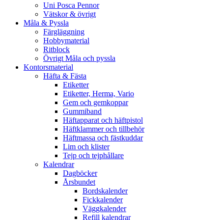
Uni Posca Pennor
Vätskor & övrigt
Måla & Pyssla
Färgläggning
Hobbymaterial
Ritblock
Övrigt Måla och pyssla
Kontorsmaterial
Häfta & Fästa
Etiketter
Etiketter, Herma, Vario
Gem och gemkoppar
Gummiband
Häftapparat och häftpistol
Häftklammer och tillbehör
Häftmassa och fästkuddar
Lim och klister
Tejp och tejphållare
Kalendrar
Dagböcker
Årsbundet
Bordskalender
Fickkalender
Väggkalender
Refill kalendrar