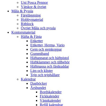
Uni Posca Pennor
Vätskor & övrigt
Måla & Pyssla
Färgläggning
Hobbymaterial
Ritblock
Övrigt Måla och pyssla
Kontorsmaterial
Häfta & Fästa
Etiketter
Etiketter, Herma, Vario
Gem och gemkoppar
Gummiband
Häftapparat och häftpistol
Häftklammer och tillbehör
Häftmassa och fästkuddar
Lim och klister
Tejp och tejphållare
Kalendrar
Dagböcker
Årsbundet
Bordskalender
Fickkalender
Väggkalender
Refill kalendrar