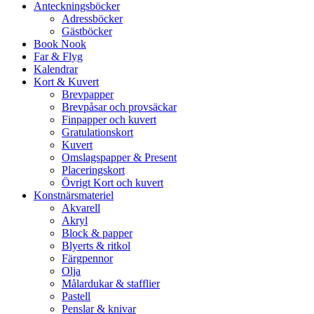
Anteckningsböcker
Adressböcker
Gästböcker
Book Nook
Far & Flyg
Kalendrar
Kort & Kuvert
Brevpapper
Brevpåsar och provsäckar
Finpapper och kuvert
Gratulationskort
Kuvert
Omslagspapper & Present
Placeringskort
Övrigt Kort och kuvert
Konstnärsmateriel
Akvarell
Akryl
Block & papper
Blyerts & ritkol
Färgpennor
Olja
Målardukar & stafflier
Pastell
Penslar & knivar