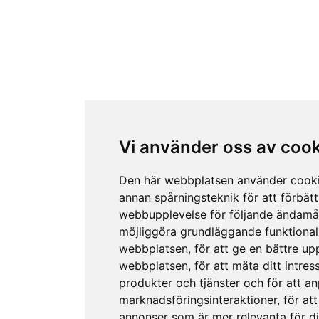
Vi använder oss av coo
Den här webbplatsen använder cook
annan spårningsteknik för att förbätt
webbupplevelse för följande ändamå
möjliggöra grundläggande funktional
webbplatsen
,
för att ge en bättre up
webbplatsen
,
för att mäta ditt intres
produkter och tjänster och för att a
marknadsföringsinteraktioner
,
för att
annonser som är mer relevanta för d