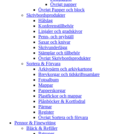
Övrigt papper
Övrigt Papper och block
Skrivbordsprodukter
Hålslag
Konferenstillbehör
Linjaler och gradskivor
Penn- och prylställ
Saxar och knivar
Skrivunderlägg
Stämplar och tillbehör
Övrigt Skrivbordsprodukter
Sortera & Förvara
Arkivpärm och arkivkartong
Brevkorgar och tidskriftssamlare
Fotoalbum
Mappar
Papperskorgar
Plastfickor och mappar
Plånböcker & Kortfodral
Pärmar
Register
Övrigt Sortera och förvara
Pennor & Finewriting
Bläck & Refiller
Patroner