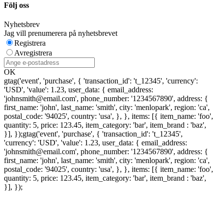
Följ oss
Nyhetsbrev
Jag vill prenumerera på nyhetsbrevet
Registrera
Avregistrera
OK
gtag('event', 'purchase', { 'transaction_id': 't_12345', 'currency':
'USD', 'value': 1.23, user_data: { email_address:
'johnsmith@email.com', phone_number: '1234567890', address: {
first_name: 'john', last_name: 'smith', city: 'menlopark', region: 'ca',
postal_code: '94025', country: 'usa', }, }, items: [{ item_name: 'foo',
quantity: 5, price: 123.45, item_category: 'bar', item_brand : 'baz',
}], });
gtag('event', 'purchase', { 'transaction_id': 't_12345',
'currency': 'USD', 'value': 1.23, user_data: { email_address:
'johnsmith@email.com', phone_number: '1234567890', address: {
first_name: 'john', last_name: 'smith', city: 'menlopark', region: 'ca',
postal_code: '94025', country: 'usa', }, }, items: [{ item_name: 'foo',
quantity: 5, price: 123.45, item_category: 'bar', item_brand : 'baz',
}], });