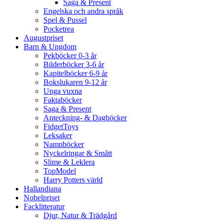
Saga & Present
Engelska och andra språk
Spel & Pussel
Pocketrea
Augustpriset
Barn & Ungdom
Pekböcker 0-3 år
Bilderböcker 3-6 år
Kapitelböcker 6-9 år
Bokslukaren 9-12 år
Unga vuxna
Faktaböcker
Saga & Present
Anteckning- & Dagböcker
FidgetToys
Leksaker
Namnböcker
Nyckelringar & Smått
Slime & Leklera
TopModel
Harry Potters värld
Hallandiana
Nobelpriset
Facklitteratur
Djur, Natur & Trädgård