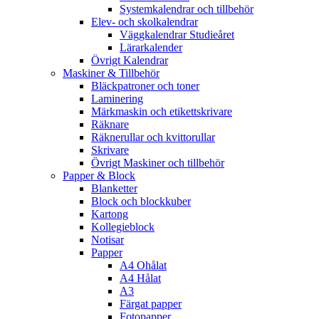
Systemkalendrar och tillbehör
Elev- och skolkalendrar
Väggkalendrar Studieåret
Lärarkalender
Övrigt Kalendrar
Maskiner & Tillbehör
Bläckpatroner och toner
Laminering
Märkmaskin och etikettskrivare
Räknare
Räknerullar och kvittorullar
Skrivare
Övrigt Maskiner och tillbehör
Papper & Block
Blanketter
Block och blockkuber
Kartong
Kollegieblock
Notisar
Papper
A4 Ohålat
A4 Hålat
A3
Färgat papper
Fotopapper