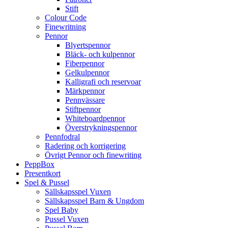
Stift
Colour Code
Finewritning
Pennor
Blyertspennor
Bläck- och kulpennor
Fiberpennor
Gelkulpennor
Kalligrafi och reservoar
Märkpennor
Pennvässare
Stiftpennor
Whiteboardpennor
Överstrykningspennor
Pennfodral
Radering och korrigering
Övrigt Pennor och finewriting
PeppBox
Presentkort
Spel & Pussel
Sällskapsspel Vuxen
Sällskapsspel Barn & Ungdom
Spel Baby
Pussel Vuxen