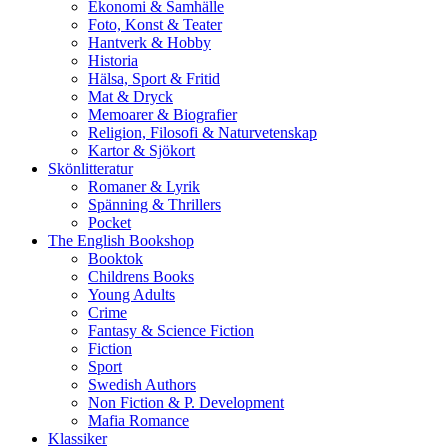
Ekonomi & Samhälle
Foto, Konst & Teater
Hantverk & Hobby
Historia
Hälsa, Sport & Fritid
Mat & Dryck
Memoarer & Biografier
Religion, Filosofi & Naturvetenskap
Kartor & Sjökort
Skönlitteratur
Romaner & Lyrik
Spänning & Thrillers
Pocket
The English Bookshop
Booktok
Childrens Books
Young Adults
Crime
Fantasy & Science Fiction
Fiction
Sport
Swedish Authors
Non Fiction & P. Development
Mafia Romance
Klassiker