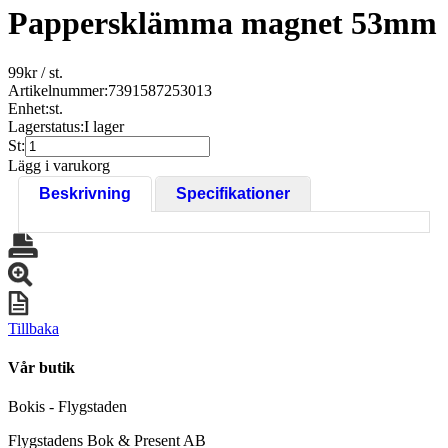
Pappersklämma magnet 53mm
99
kr
/ st.
Artikelnummer:
7391587253013
Enhet:
st.
Lagerstatus:
I lager
St:
Lägg i varukorg
Beskrivning
Specifikationer
Tillbaka
Vår butik
Bokis - Flygstaden
Flygstadens Bok & Present AB