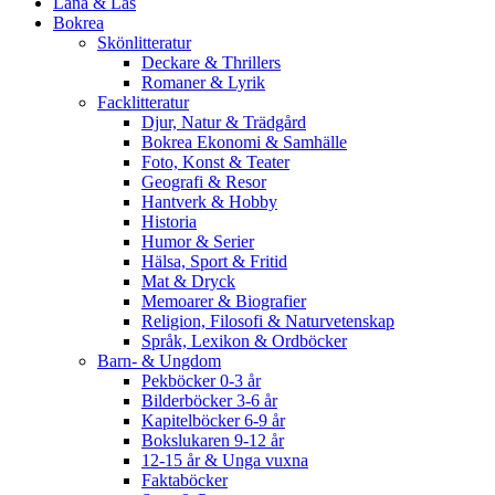
Låna & Läs
Bokrea
Skönlitteratur
Deckare & Thrillers
Romaner & Lyrik
Facklitteratur
Djur, Natur & Trädgård
Bokrea Ekonomi & Samhälle
Foto, Konst & Teater
Geografi & Resor
Hantverk & Hobby
Historia
Humor & Serier
Hälsa, Sport & Fritid
Mat & Dryck
Memoarer & Biografier
Religion, Filosofi & Naturvetenskap
Språk, Lexikon & Ordböcker
Barn- & Ungdom
Pekböcker 0-3 år
Bilderböcker 3-6 år
Kapitelböcker 6-9 år
Bokslukaren 9-12 år
12-15 år & Unga vuxna
Faktaböcker