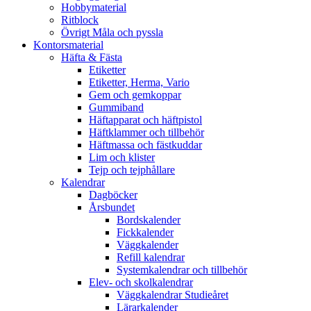
Hobbymaterial
Ritblock
Övrigt Måla och pyssla
Kontorsmaterial
Häfta & Fästa
Etiketter
Etiketter, Herma, Vario
Gem och gemkoppar
Gummiband
Häftapparat och häftpistol
Häftklammer och tillbehör
Häftmassa och fästkuddar
Lim och klister
Tejp och tejphållare
Kalendrar
Dagböcker
Årsbundet
Bordskalender
Fickkalender
Väggkalender
Refill kalendrar
Systemkalendrar och tillbehör
Elev- och skolkalendrar
Väggkalendrar Studieåret
Lärarkalender