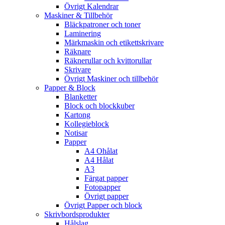
Övrigt Kalendrar
Maskiner & Tillbehör
Bläckpatroner och toner
Laminering
Märkmaskin och etikettskrivare
Räknare
Räknerullar och kvittorullar
Skrivare
Övrigt Maskiner och tillbehör
Papper & Block
Blanketter
Block och blockkuber
Kartong
Kollegieblock
Notisar
Papper
A4 Ohålat
A4 Hålat
A3
Färgat papper
Fotopapper
Övrigt papper
Övrigt Papper och block
Skrivbordsprodukter
Hålslag