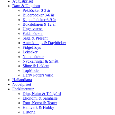
Augustpriset
Barn & Ungdom
Pekböcker 0-3 år
Bilderböcker 3-6 år
Kapitelböcker 6-9 år
Bokslukaren 9-12 år
Unga vuxna
Faktaböcker
Saga & Present
Anteckning- & Dagböcker
FidgetToys
Leksaker
Namnböcker
Nyckelringar & Smått
Slime & Leklera
TopModel
Harry Potters värld
Hallandiana
Nobelpriset
Facklitteratur
Djur, Natur & Trädgård
Ekonomi & Samhälle
Foto, Konst & Teater
Hantverk & Hobby
Historia