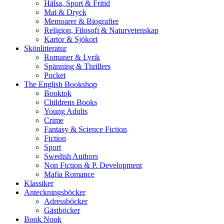
Hälsa, Sport & Fritid
Mat & Dryck
Memoarer & Biografier
Religion, Filosofi & Naturvetenskap
Kartor & Sjökort
Skönlitteratur
Romaner & Lyrik
Spänning & Thrillers
Pocket
The English Bookshop
Booktok
Childrens Books
Young Adults
Crime
Fantasy & Science Fiction
Fiction
Sport
Swedish Authors
Non Fiction & P. Development
Mafia Romance
Klassiker
Anteckningsböcker
Adressböcker
Gästböcker
Book Nook