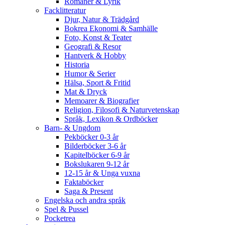
Romaner & Lyrik
Facklitteratur
Djur, Natur & Trädgård
Bokrea Ekonomi & Samhälle
Foto, Konst & Teater
Geografi & Resor
Hantverk & Hobby
Historia
Humor & Serier
Hälsa, Sport & Fritid
Mat & Dryck
Memoarer & Biografier
Religion, Filosofi & Naturvetenskap
Språk, Lexikon & Ordböcker
Barn- & Ungdom
Pekböcker 0-3 år
Bilderböcker 3-6 år
Kapitelböcker 6-9 år
Bokslukaren 9-12 år
12-15 år & Unga vuxna
Faktaböcker
Saga & Present
Engelska och andra språk
Spel & Pussel
Pocketrea