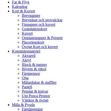
Far & Flyg
Kalendrar
Kort & Kuvert
Brevpapper
Brevpåsar och provsäckar
Finpapper och kuvert
Gratulationskort
Kuvert
Omslagspapper & Present
Placeringskort
Övrigt Kort och kuvert
Konstnärsmateriel
Akvarell
Akryl
Block & papper
Blyerts & ritkol
Färgpennor
Olja
Målardukar & stafflier
Pastell
Penslar & knivar
Uni Posca Pennor
Vätskor & övrigt
Måla & Pyssla
Färgläggning