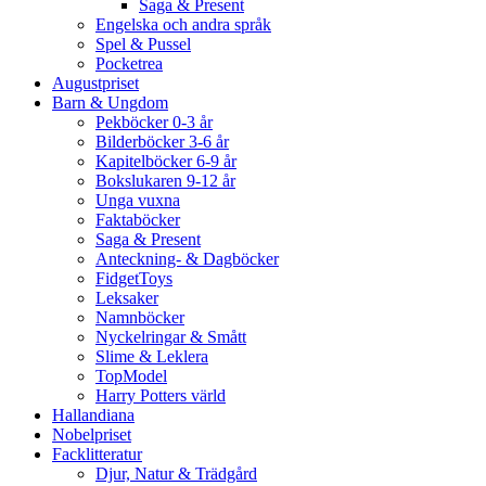
Saga & Present
Engelska och andra språk
Spel & Pussel
Pocketrea
Augustpriset
Barn & Ungdom
Pekböcker 0-3 år
Bilderböcker 3-6 år
Kapitelböcker 6-9 år
Bokslukaren 9-12 år
Unga vuxna
Faktaböcker
Saga & Present
Anteckning- & Dagböcker
FidgetToys
Leksaker
Namnböcker
Nyckelringar & Smått
Slime & Leklera
TopModel
Harry Potters värld
Hallandiana
Nobelpriset
Facklitteratur
Djur, Natur & Trädgård