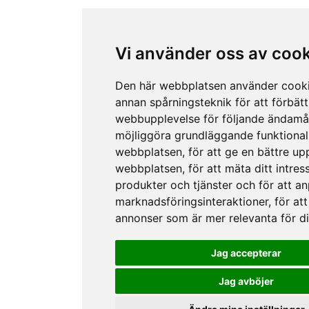
Vi använder oss av coo
Den här webbplatsen använder cook
annan spårningsteknik för att förbätt
webbupplevelse för följande ändamå
möjliggöra grundläggande funktional
webbplatsen
,
för att ge en bättre up
webbplatsen
,
för att mäta ditt intres
produkter och tjänster och för att a
marknadsföringsinteraktioner
,
för att
annonser som är mer relevanta för d
Jag accepterar
Jag avböjer