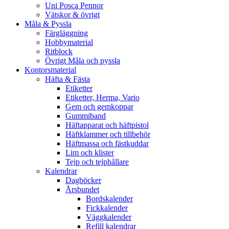
Uni Posca Pennor
Vätskor & övrigt
Måla & Pyssla
Färgläggning
Hobbymaterial
Ritblock
Övrigt Måla och pyssla
Kontorsmaterial
Häfta & Fästa
Etiketter
Etiketter, Herma, Vario
Gem och gemkoppar
Gummiband
Häftapparat och häftpistol
Häftklammer och tillbehör
Häftmassa och fästkuddar
Lim och klister
Tejp och tejphållare
Kalendrar
Dagböcker
Årsbundet
Bordskalender
Fickkalender
Väggkalender
Refill kalendrar