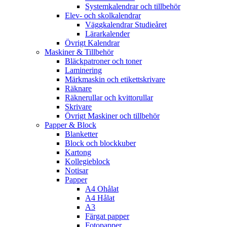
Systemkalendrar och tillbehör
Elev- och skolkalendrar
Väggkalendrar Studieåret
Lärarkalender
Övrigt Kalendrar
Maskiner & Tillbehör
Bläckpatroner och toner
Laminering
Märkmaskin och etikettskrivare
Räknare
Räknerullar och kvittorullar
Skrivare
Övrigt Maskiner och tillbehör
Papper & Block
Blanketter
Block och blockkuber
Kartong
Kollegieblock
Notisar
Papper
A4 Ohålat
A4 Hålat
A3
Färgat papper
Fotopapper