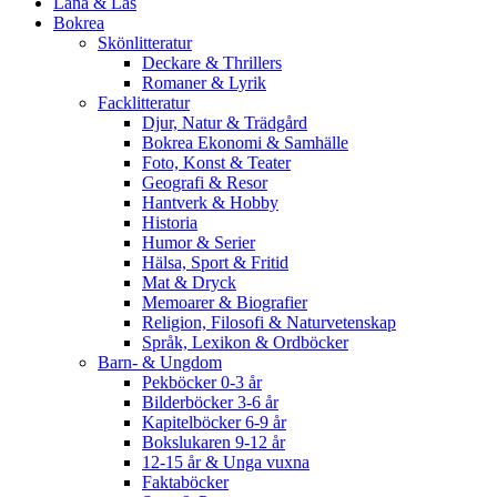
Låna & Läs
Bokrea
Skönlitteratur
Deckare & Thrillers
Romaner & Lyrik
Facklitteratur
Djur, Natur & Trädgård
Bokrea Ekonomi & Samhälle
Foto, Konst & Teater
Geografi & Resor
Hantverk & Hobby
Historia
Humor & Serier
Hälsa, Sport & Fritid
Mat & Dryck
Memoarer & Biografier
Religion, Filosofi & Naturvetenskap
Språk, Lexikon & Ordböcker
Barn- & Ungdom
Pekböcker 0-3 år
Bilderböcker 3-6 år
Kapitelböcker 6-9 år
Bokslukaren 9-12 år
12-15 år & Unga vuxna
Faktaböcker