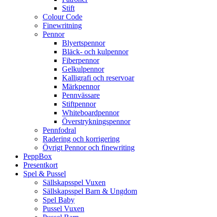
Stift
Colour Code
Finewritning
Pennor
Blyertspennor
Bläck- och kulpennor
Fiberpennor
Gelkulpennor
Kalligrafi och reservoar
Märkpennor
Pennvässare
Stiftpennor
Whiteboardpennor
Överstrykningspennor
Pennfodral
Radering och korrigering
Övrigt Pennor och finewriting
PeppBox
Presentkort
Spel & Pussel
Sällskapsspel Vuxen
Sällskapsspel Barn & Ungdom
Spel Baby
Pussel Vuxen