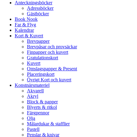
Anteckningsböcker
Adressböcker
Gästböcker
Book Nook
Far & Flyg
Kalendrar
Kort & Kuvert
Brevpapper
Brevpåsar och provsäckar
Finpapper och kuvert
Gratulationskort
Kuvert
Omslagspapper & Present
Placeringskort
Övrigt Kort och kuvert
Konstnärsmateriel
Akvarell
Akryl
Block & papper
Blyerts & ritkol
Färgpennor
Olja
Målardukar & stafflier
Pastell
Penslar & knivar