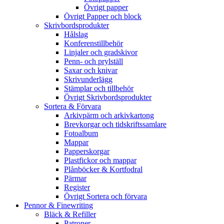
Övrigt papper
Övrigt Papper och block
Skrivbordsprodukter
Hålslag
Konferenstillbehör
Linjaler och gradskivor
Penn- och prylställ
Saxar och knivar
Skrivunderlägg
Stämplar och tillbehör
Övrigt Skrivbordsprodukter
Sortera & Förvara
Arkivpärm och arkivkartong
Brevkorgar och tidskriftssamlare
Fotoalbum
Mappar
Papperskorgar
Plastfickor och mappar
Plånböcker & Kortfodral
Pärmar
Register
Övrigt Sortera och förvara
Pennor & Finewriting
Bläck & Refiller
Patroner