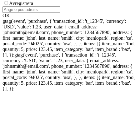
Avregistrera
OK
gtag('event', 'purchase', { 'transaction_id': 't_12345', 'currency':
'USD', 'value': 1.23, user_data: { email_address:
'johnsmith@email.com', phone_number: '1234567890', address: {
first_name: 'john', last_name: 'smith', city: 'menlopark', region: 'ca',
postal_code: '94025', country: 'usa', }, }, items: [{ item_name: 'foo',
quantity: 5, price: 123.45, item_category: 'bar', item_brand : 'baz',
}], });
gtag('event', 'purchase', { 'transaction_id': 't_12345',
'currency': 'USD', 'value': 1.23, user_data: { email_address:
'johnsmith@email.com', phone_number: '1234567890', address: {
first_name: 'john', last_name: 'smith', city: 'menlopark', region: 'ca',
postal_code: '94025', country: 'usa', }, }, items: [{ item_name: 'foo',
quantity: 5, price: 123.45, item_category: 'bar', item_brand : 'baz',
}], });