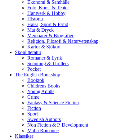
Ekonomi & Samhälle
Foto, Konst & Teater
Hantverk & Hobby
Historia
Hälsa, Sport & Fritid
Mat & Dryck
Memoarer & Biografier
Religion, Filosofi & Naturvetenskap
Kartor & Sjökort
Skönlitteratur
Romaner & Lyrik
Spänning & Thrillers
Pocket
The English Bookshop
Booktok
Childrens Books
Young Adults
Crime
Fantasy & Science Fiction
Fiction
Sport
Swedish Authors
Non Fiction & P. Development
Mafia Romance
Klassiker