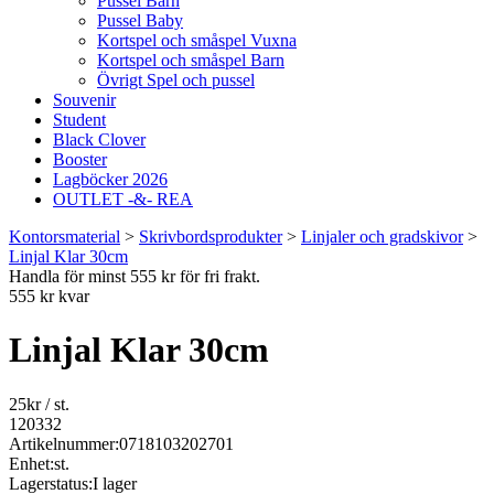
Pussel Barn
Pussel Baby
Kortspel och småspel Vuxna
Kortspel och småspel Barn
Övrigt Spel och pussel
Souvenir
Student
Black Clover
Booster
Lagböcker 2026
OUTLET -&- REA
Kontorsmaterial
>
Skrivbordsprodukter
>
Linjaler och gradskivor
>
Linjal Klar 30cm
Handla för minst 555 kr för fri frakt.
555 kr kvar
Linjal Klar 30cm
25
kr
/ st.
120332
Artikelnummer:
0718103202701
Enhet:
st.
Lagerstatus:
I lager