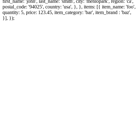
first_name: 'john', last_name: 'smith', city: 'menlopark', region: 'ca',
postal_code: '94025', country: 'usa', }, }, items: [{ item_name: 'foo',
quantity: 5, price: 123.45, item_category: 'bar', item_brand : 'baz',
}], });