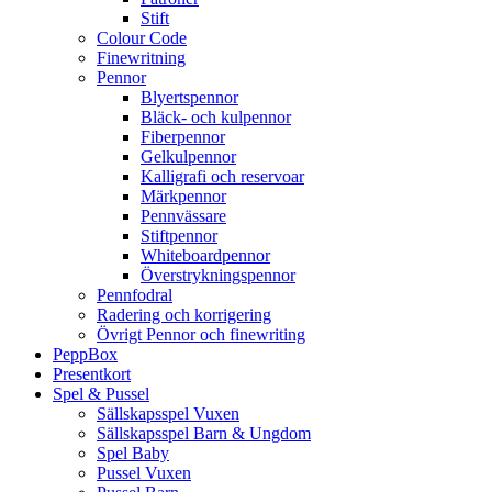
Stift
Colour Code
Finewritning
Pennor
Blyertspennor
Bläck- och kulpennor
Fiberpennor
Gelkulpennor
Kalligrafi och reservoar
Märkpennor
Pennvässare
Stiftpennor
Whiteboardpennor
Överstrykningspennor
Pennfodral
Radering och korrigering
Övrigt Pennor och finewriting
PeppBox
Presentkort
Spel & Pussel
Sällskapsspel Vuxen
Sällskapsspel Barn & Ungdom
Spel Baby
Pussel Vuxen