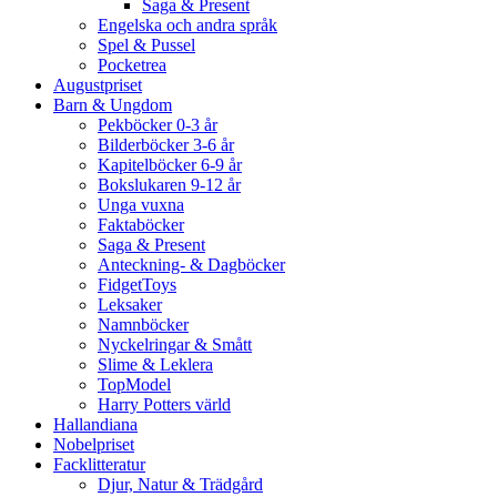
Saga & Present
Engelska och andra språk
Spel & Pussel
Pocketrea
Augustpriset
Barn & Ungdom
Pekböcker 0-3 år
Bilderböcker 3-6 år
Kapitelböcker 6-9 år
Bokslukaren 9-12 år
Unga vuxna
Faktaböcker
Saga & Present
Anteckning- & Dagböcker
FidgetToys
Leksaker
Namnböcker
Nyckelringar & Smått
Slime & Leklera
TopModel
Harry Potters värld
Hallandiana
Nobelpriset
Facklitteratur
Djur, Natur & Trädgård