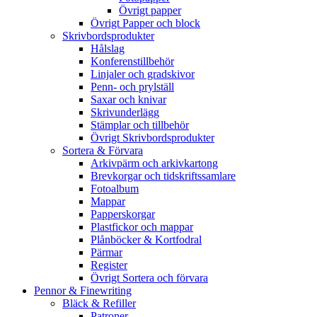
Övrigt papper
Övrigt Papper och block
Skrivbordsprodukter
Hålslag
Konferenstillbehör
Linjaler och gradskivor
Penn- och prylställ
Saxar och knivar
Skrivunderlägg
Stämplar och tillbehör
Övrigt Skrivbordsprodukter
Sortera & Förvara
Arkivpärm och arkivkartong
Brevkorgar och tidskriftssamlare
Fotoalbum
Mappar
Papperskorgar
Plastfickor och mappar
Plånböcker & Kortfodral
Pärmar
Register
Övrigt Sortera och förvara
Pennor & Finewriting
Bläck & Refiller
Patroner