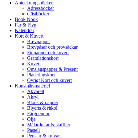
Anteckningsböcker
Adressböcker
Gästböcker
Book Nook
Far & Flyg
Kalendrar
Kort & Kuvert
Brevpapper
Brevpåsar och provsäckar
Finpapper och kuvert
Gratulationskort
Kuvert
Omslagspapper & Present
Placeringskort
Övrigt Kort och kuvert
Konstnärsmateriel
Akvarell
Akryl
Block & papper
Blyerts & ritkol
Färgpennor
Olja
Målardukar & stafflier
Pastell
Penslar & knivar