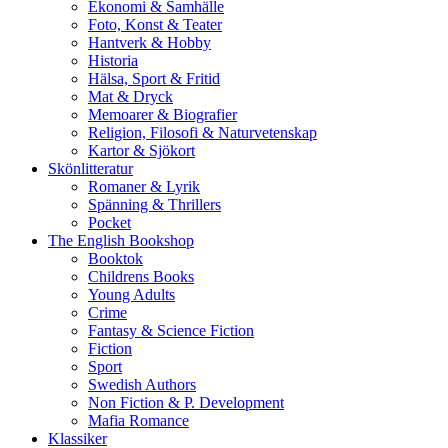
Ekonomi & Samhälle
Foto, Konst & Teater
Hantverk & Hobby
Historia
Hälsa, Sport & Fritid
Mat & Dryck
Memoarer & Biografier
Religion, Filosofi & Naturvetenskap
Kartor & Sjökort
Skönlitteratur
Romaner & Lyrik
Spänning & Thrillers
Pocket
The English Bookshop
Booktok
Childrens Books
Young Adults
Crime
Fantasy & Science Fiction
Fiction
Sport
Swedish Authors
Non Fiction & P. Development
Mafia Romance
Klassiker