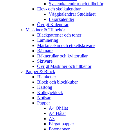
Systemkalendrar och tillbehör
Elev- och skolkalendrar
Väggkalendrar Studieåret
Lärarkalender
Övrigt Kalendrar
Maskiner & Tillbehör
Bläckpatroner och toner
Laminering
Märkmaskin och etikettskrivare
Räknare
Räknerullar och kvittorullar
Skrivare
Övrigt Maskiner och tillbehör
Papper & Block
Blanketter
Block och blockkuber
Kartong
Kollegieblock
Notisar
Papper
A4 Ohålat
A4 Hålat
A3
Färgat papper
Fotopapper