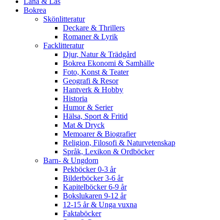
Låna & Läs
Bokrea
Skönlitteratur
Deckare & Thrillers
Romaner & Lyrik
Facklitteratur
Djur, Natur & Trädgård
Bokrea Ekonomi & Samhälle
Foto, Konst & Teater
Geografi & Resor
Hantverk & Hobby
Historia
Humor & Serier
Hälsa, Sport & Fritid
Mat & Dryck
Memoarer & Biografier
Religion, Filosofi & Naturvetenskap
Språk, Lexikon & Ordböcker
Barn- & Ungdom
Pekböcker 0-3 år
Bilderböcker 3-6 år
Kapitelböcker 6-9 år
Bokslukaren 9-12 år
12-15 år & Unga vuxna
Faktaböcker