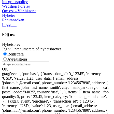
Integritetspolicy
Webshop Företag
Om oss - Vår historia
Nyheter
Returansökan
Logga in
Följ oss
Nyhetsbrev
Jag vill prenumerera på nyhetsbrevet
Registrera
Avregistrera
OK
gtag('event', 'purchase', { 'transaction_id': 't_12345', 'currency':
'USD', 'value': 1.23, user_data: { email_address:
'johnsmith@email.com', phone_number: '1234567890', address: {
first_name: 'john', last_name: 'smith', city: 'menlopark', region: 'ca',
postal_code: '94025', country: 'usa', }, }, items: [{ item_name: 'foo',
quantity: 5, price: 123.45, item_category: 'bar', item_brand : 'baz',
}], });
gtag('event', 'purchase', { 'transaction_id': 't_12345',
'currency': 'USD', 'value': 1.23, user_data: { email_address:
'johnsmith@email.com', phone_number: '1234567890', address: {