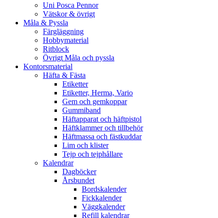
Uni Posca Pennor
Vätskor & övrigt
Måla & Pyssla
Färgläggning
Hobbymaterial
Ritblock
Övrigt Måla och pyssla
Kontorsmaterial
Häfta & Fästa
Etiketter
Etiketter, Herma, Vario
Gem och gemkoppar
Gummiband
Häftapparat och häftpistol
Häftklammer och tillbehör
Häftmassa och fästkuddar
Lim och klister
Tejp och tejphållare
Kalendrar
Dagböcker
Årsbundet
Bordskalender
Fickkalender
Väggkalender
Refill kalendrar