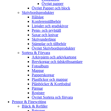
Övrigt papper
Övrigt Papper och block
Skrivbordsprodukter
Hålslag
Konferenstillbehör
Linjaler och gradskivor
Penn- och prylställ
Saxar och knivar
Skrivunderlägg
Stämplar och tillbehör
Övrigt Skrivbordsprodukter
Sortera & Förvara
Arkivpärm och arkivkartong
Brevkorgar och tidskriftssamlare
Fotoalbum
Mappar
Papperskorgar
Plastfickor och mappar
Plånböcker & Kortfodral
Pärmar
Register
Övrigt Sortera och förvara
Pennor & Finewriting
Bläck & Refiller
Patroner