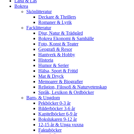
Låna & Läs
Bokrea
Skönlitteratur
Deckare & Thrillers
Romaner & Lyrik
Facklitteratur
Djur, Natur & Trädgård
Bokrea Ekonomi & Samhälle
Foto, Konst & Teater
Geografi & Resor
Hantverk & Hobby
Historia
Humor & Serier
Hälsa, Sport & Fritid
Mat & Dryck
Memoarer & Biografier
Religion, Filosofi & Naturvetenskap
Språk, Lexikon & Ordböcker
Barn- & Ungdom
Pekböcker 0-3 år
Bilderböcker 3-6 år
Kapitelböcker 6-9 år
Bokslukaren 9-12 år
12-15 år & Unga vuxna
Faktaböcker