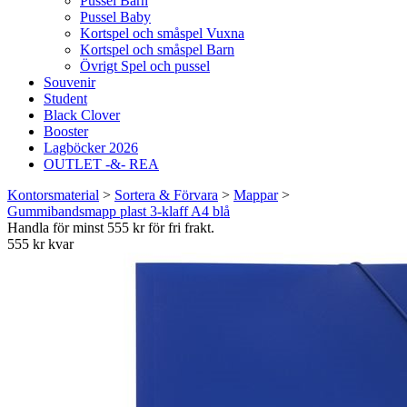
Pussel Barn
Pussel Baby
Kortspel och småspel Vuxna
Kortspel och småspel Barn
Övrigt Spel och pussel
Souvenir
Student
Black Clover
Booster
Lagböcker 2026
OUTLET -&- REA
Kontorsmaterial
>
Sortera & Förvara
>
Mappar
>
Gummibandsmapp plast 3-klaff A4 blå
Handla för minst 555 kr för fri frakt.
555 kr kvar