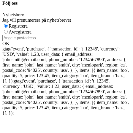
Följ oss
Nyhetsbrev
Jag vill prenumerera på nyhetsbrevet
Registrera
Avregistrera
OK
gtag('event', 'purchase', { 'transaction_id': 't_12345', 'currency':
'USD', 'value': 1.23, user_data: { email_address:
'johnsmith@email.com', phone_number: '1234567890', address: {
first_name: 'john', last_name: 'smith', city: 'menlopark', region: 'ca',
postal_code: '94025', country: 'usa', }, }, items: [{ item_name: 'foo',
quantity: 5, price: 123.45, item_category: 'bar', item_brand : 'baz',
}], });
gtag('event', 'purchase', { 'transaction_id': 't_12345',
'currency': 'USD', 'value': 1.23, user_data: { email_address:
'johnsmith@email.com', phone_number: '1234567890', address: {
first_name: 'john', last_name: 'smith', city: 'menlopark', region: 'ca',
postal_code: '94025', country: 'usa', }, }, items: [{ item_name: 'foo',
quantity: 5, price: 123.45, item_category: 'bar', item_brand : 'baz',
}], });