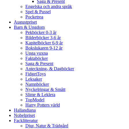
Saga & Present
Engelska och andra språk
Spel & Pussel
Pocketrea
Augustpriset
Barn & Ungdom
Pekböcker 0-3 år
Bilderböcker 3-6 år
Kapitelböcker 6-9 år
Bokslukaren 9-12 år
Unga vuxna
Faktaböcker
Saga & Present
Anteckning- & Dagböcker
FidgetToys
Leksaker
Namnböcker
Nyckelringar & Smått
Slime & Leklera
TopModel
Harry Potters värld
Hallandiana
Nobelpriset
Facklitteratur
Djur, Natur & Trädgård