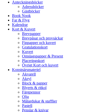
Anteckningsböcker
Adressböcker
Gästböcker
Book Nook
Far & Flyg
Kalendrar
Kort & Kuvert
Brevpapper
Brevpåsar och provsäckar
Finpapper och kuvert
Gratulationskort
Kuvert
Omslagspapper & Present
Placeringskort
Övrigt Kort och kuvert
Konstnärsmateriel
Akvarell
Akryl
Block & papper
Blyerts & ritkol
Färgpennor
Olja
Målardukar & stafflier
Pastell
Penslar & knivar