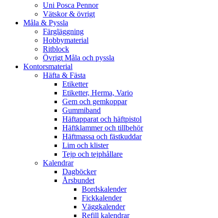
Uni Posca Pennor
Vätskor & övrigt
Måla & Pyssla
Färgläggning
Hobbymaterial
Ritblock
Övrigt Måla och pyssla
Kontorsmaterial
Häfta & Fästa
Etiketter
Etiketter, Herma, Vario
Gem och gemkoppar
Gummiband
Häftapparat och häftpistol
Häftklammer och tillbehör
Häftmassa och fästkuddar
Lim och klister
Tejp och tejphållare
Kalendrar
Dagböcker
Årsbundet
Bordskalender
Fickkalender
Väggkalender
Refill kalendrar