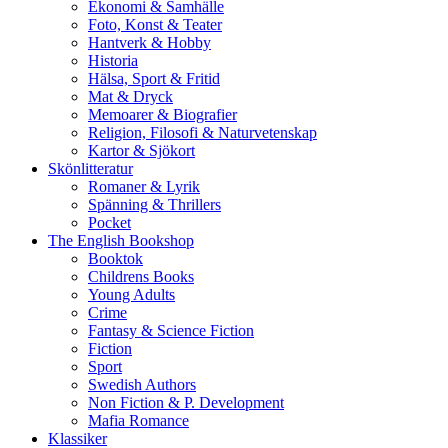
Ekonomi & Samhälle
Foto, Konst & Teater
Hantverk & Hobby
Historia
Hälsa, Sport & Fritid
Mat & Dryck
Memoarer & Biografier
Religion, Filosofi & Naturvetenskap
Kartor & Sjökort
Skönlitteratur
Romaner & Lyrik
Spänning & Thrillers
Pocket
The English Bookshop
Booktok
Childrens Books
Young Adults
Crime
Fantasy & Science Fiction
Fiction
Sport
Swedish Authors
Non Fiction & P. Development
Mafia Romance
Klassiker