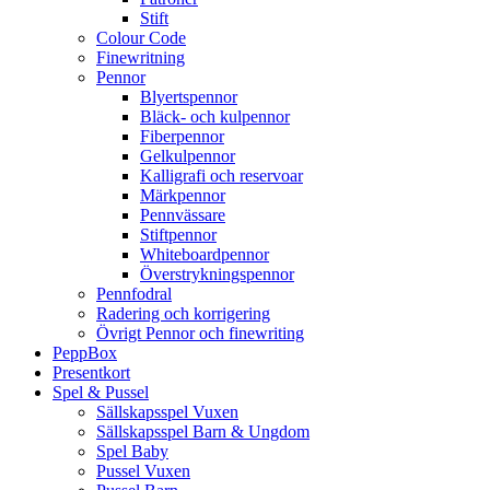
Stift
Colour Code
Finewritning
Pennor
Blyertspennor
Bläck- och kulpennor
Fiberpennor
Gelkulpennor
Kalligrafi och reservoar
Märkpennor
Pennvässare
Stiftpennor
Whiteboardpennor
Överstrykningspennor
Pennfodral
Radering och korrigering
Övrigt Pennor och finewriting
PeppBox
Presentkort
Spel & Pussel
Sällskapsspel Vuxen
Sällskapsspel Barn & Ungdom
Spel Baby
Pussel Vuxen