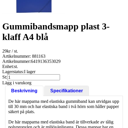
Gummibandsmapp plast 3-
klaff A4 blå
29
kr
/ st.
Artikelnummer: 881163
Artikelnummer:
6419136353029
Enhet:
st.
Lagerstatus:
I lager
St:
Lägg i varukorg
Beskrivning
Specifikationer
De här mapparna med elastiska gummiband kan utvidgas upp
till 30 mm och har elastiska band i två hörn som håller papper
säkert på plats.
De här mapparna med elastiska band är tillverkade av tålig
polypropylen och är miljövänligarea. Dessa mappar har en