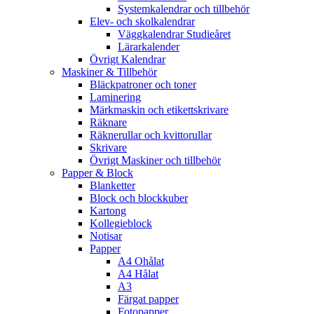
Systemkalendrar och tillbehör
Elev- och skolkalendrar
Väggkalendrar Studieåret
Lärarkalender
Övrigt Kalendrar
Maskiner & Tillbehör
Bläckpatroner och toner
Laminering
Märkmaskin och etikettskrivare
Räknare
Räknerullar och kvittorullar
Skrivare
Övrigt Maskiner och tillbehör
Papper & Block
Blanketter
Block och blockkuber
Kartong
Kollegieblock
Notisar
Papper
A4 Ohålat
A4 Hålat
A3
Färgat papper
Fotopapper